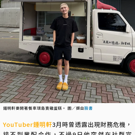
鍾明軒要開著餐車環島賣雞蛋糕。 圖／擷自
臉書
YouTuber
鍾明軒
3月時曾透露出現財務危機，
接不到業配合作，不過9日他突然在社群宣