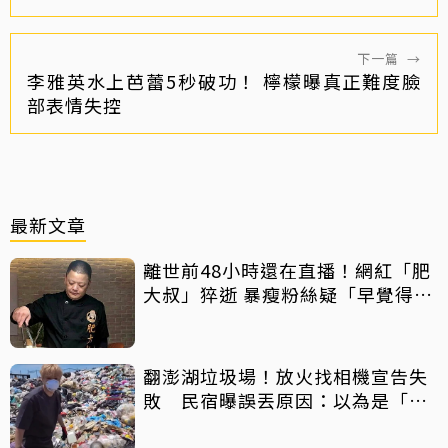
下一篇
→
李雅英水上芭蕾5秒破功！ 檸檬曝真正難度臉
部表情失控
最新文章
離世前48小時還在直播！網紅「肥
大叔」猝逝 暴瘦粉絲疑「早覺得不
對」
翻澎湖垃圾場！放火找相機宣告失
敗 民宿曝誤丟原因：以為是「按
摩棒」 喊話已和解勿出征