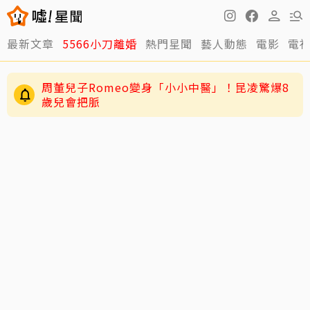
最新文章
5566小刀離婚
熱門星聞
藝人動態
電影
電
周董兒子Romeo變身「小小中醫」！昆凌驚爆8
歲兒會把脈