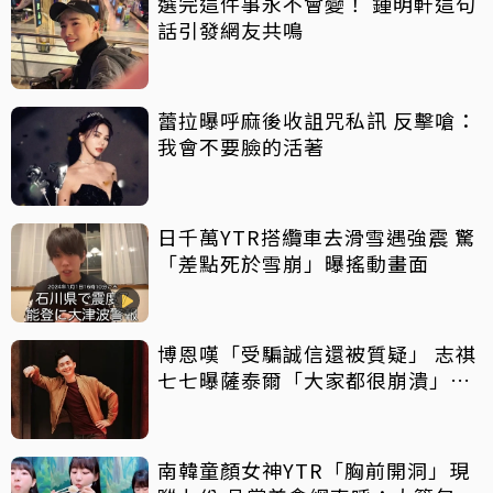
選完這件事永不會變！ 鍾明軒這句
話引發網友共鳴
蕾拉曝呼麻後收詛咒私訊 反擊嗆：
我會不要臉的活著
日千萬YTR搭纜車去滑雪遇強震 驚
「差點死於雪崩」曝搖動畫面
博恩嘆「受騙誠信還被質疑」 志祺
七七曝薩泰爾「大家都很崩潰」：
他們是受害者
南韓童顏女神YTR「胸前開洞」現