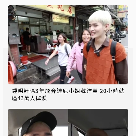
鍾明軒隔3年飛奔達尼小姐藏洋蔥 20小時就
逼43萬人掉淚