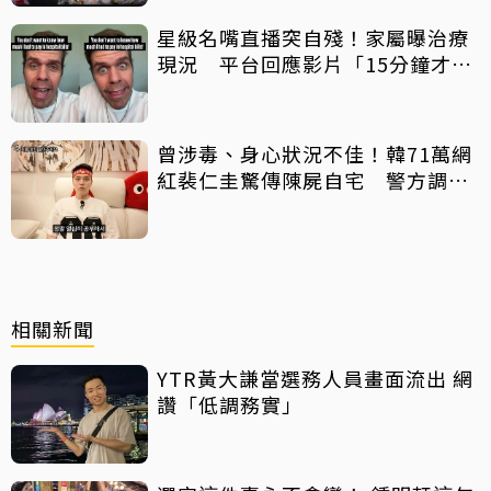
星級名嘴直播突自殘！家屬曝治療
現況 平台回應影片「15分鐘才下
架」原因
曾涉毒、身心狀況不佳！韓71萬網
紅裴仁圭驚傳陳屍自宅 警方調查
中
相關新聞
YTR黃大謙當選務人員畫面流出 網
讚「低調務實」