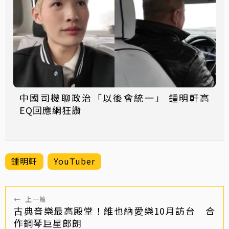
中國司機聊政治「以後會統一」 鍾明軒高
EQ回應網狂讚
鍾明軒
YouTuber
←
上一篇
古典音樂最高殿堂！維也納愛樂10月訪台 合
作鋼琴巨星郎朗