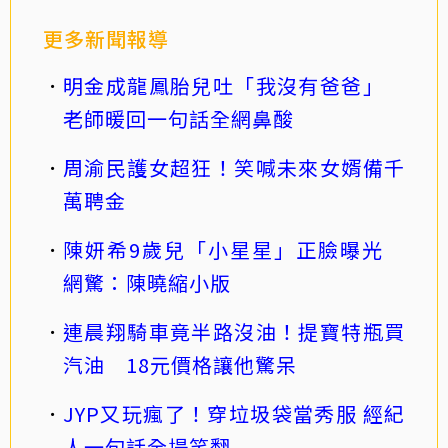
更多新聞報導
明金成龍鳳胎兒吐「我沒有爸爸」
老師暖回一句話全網鼻酸
周渝民護女超狂！笑喊未來女婿備千
萬聘金
陳妍希9歲兒「小星星」正臉曝光
網驚：陳曉縮小版
連晨翔騎車竟半路沒油！提寶特瓶買
汽油 18元價格讓他驚呆
JYP又玩瘋了！穿垃圾袋當秀服 經紀
人一句話全場笑翻