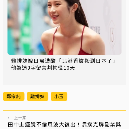
雞排妹嫁日醫遭酸「北港香爐搬到日本了」
他為這9字留言判拘役10天
鄭家純
雞排妹
小玉
←
上一篇
田中圭擺脫不倫風波大復出！靠撲克牌副業與