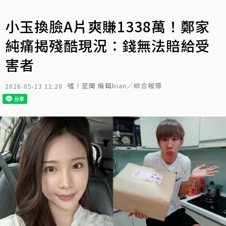
小玉換臉A片爽賺1338萬！鄭家
純痛揭殘酷現況：錢無法賠給受
害者
噓！星聞 編輯bian／綜合報導
2026-05-13 11:20