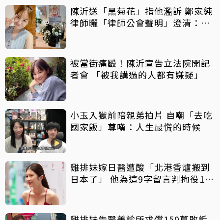
陳沂送「黑菊花」指他濫訴 鄭家純
律師曬「律師公會聲明」澄清：告
的就只有某人
被當街痛毆！陳沂宣告立法院開記
者會 「被我講過的人都有嫌疑」
小玉入獄前陪親弟拍片 自嘲「去吃
國家飯」尊嘆：人生最慌的時候
雞排妹嫁日醫遭酸「北港香爐搬到
日本了」 他為這9字留言判拘役10
天
雞排妹告醫美診所求償150萬敗訴