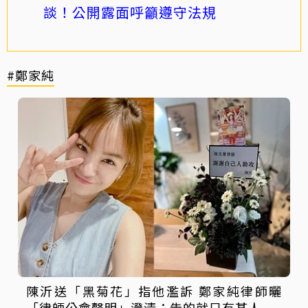
談！公開露面呼籲遵守法規
#鄭家純
陳沂送「黑菊花」指他濫訴 鄭家純律師曬
「律師公會聲明」澄清：告的就只有某人