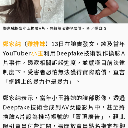
鄭家純提告小玉換臉A片，恐將無法獲得賠償。 圖／擷自IG
鄭家純
（
雞排妹
）13日在臉書發文，談及當年
YouTuber
小玉
利用Deepfake技術製作換臉A
片事件，透露相關訴訟進度，並感嘆目前法律
制度下，受害者恐怕無法獲得實際賠償，直言
「網路上的暴力也是暴力」。
鄭家純表示，當年小玉將她的臉部影像，透過
Deepfake技術合成到AV女優影片中，甚至將
換臉A片設為推特帳號的「置頂廣告」，藉此
吸引會員付費訂閱，還開放會員點名指定想觀