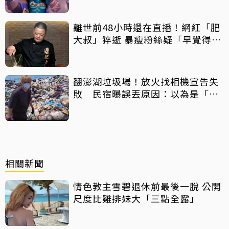
離世前48小時還在直播！網紅「肥
大叔」猝逝 暴瘦粉絲疑「早覺得不
對」
翻澎湖垃圾場！放火找相機宣告失
敗 民宿曝誤丟原因：以為是「按
摩棒」 喊話已和解勿出征
相關新聞
情色教主雪碧退休前最後一脫 公開
尺度比雞排妹大「三點全露」