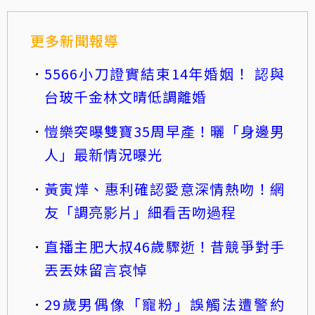
更多新聞報導
5566小刀證實結束14年婚姻！ 認與
台玻千金林文晴低調離婚
愷樂突曝雙寶35周早產！曬「身邊男
人」最新情況曝光
黃寅燁、惠利確認愛意深情熱吻！網
友「調亮影片」細看舌吻過程
直播主肥大叔46歲驟逝！昔競爭對手
丟丟妹留言哀悼
29歲男偶像「寵粉」誤觸法遭警約