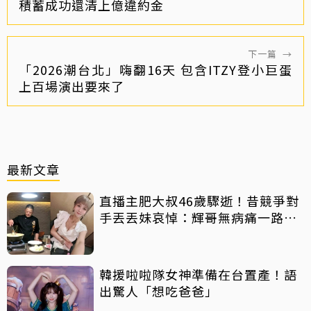
積蓄成功還清上億違約金
下一篇
→
「2026潮台北」嗨翻16天 包含ITZY登小巨蛋
上百場演出要來了
最新文章
直播主肥大叔46歲驟逝！昔競爭對
手丟丟妹哀悼：輝哥無病痛一路好
走
韓援啦啦隊女神準備在台置產！語
出驚人「想吃爸爸」