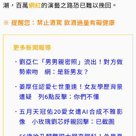
潮，百萬
網紅
的演藝之路恐已難以挽回。
※ 提醒您：禁止酒駕 飲酒過量有礙健康
更多新聞報導
劉亞仁「男男親密照」流出！對方做
勢索吻 網：是新男友？
姜厚任認愛七世重逢！女友學歷背景
遭疑 列6點反擊：你們不懂
五月天冠佑20愛女遭AI合成不雅影
像 小玫瑰劉芯妤親回擊：已截圖