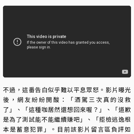
不過，這番告白似乎難以平息眾怒。影片曝光
後，網友紛紛開酸：「酒駕三次真的沒救
了」、「這種咖居然還想回來喔？」、「道歉
是為了測試能不能繼續賺吧」、「拒檢逃逸根
本是蓄意犯罪」。目前該影片留言區負評如