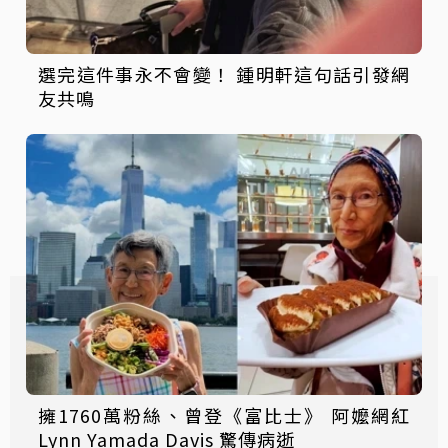
選完這件事永不會變！ 鍾明軒這句話引發網
友共鳴
擁1760萬粉絲、曾登《富比士》 阿嬤網紅
Lynn Yamada Davis 驚傳病逝