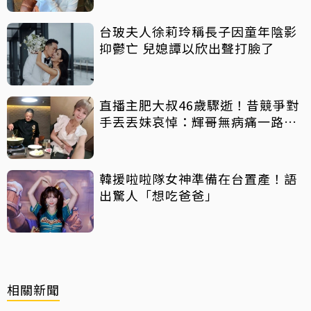
台玻夫人徐莉玲稱長子因童年陰影
抑鬱亡 兒媳譚以欣出聲打臉了
直播主肥大叔46歲驟逝！昔競爭對
手丟丟妹哀悼：輝哥無病痛一路好
走
韓援啦啦隊女神準備在台置產！語
出驚人「想吃爸爸」
相關新聞