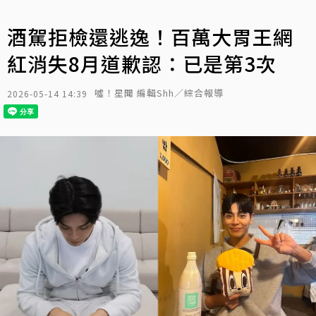
酒駕拒檢還逃逸！百萬大胃王網
紅消失8月道歉認：已是第3次
噓！星聞 編輯Shh／綜合報導
2026-05-14 14:39