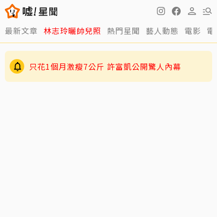
最新文章
林志玲曬帥兒照
熱門星聞
藝人動態
電影
電
只花1個月激瘦7公斤 許富凱公開驚人內幕