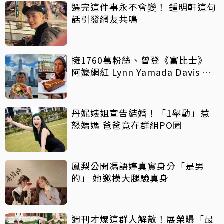
選完這件事永不會變！ 鍾明軒這句
話引發網友共鳴
擁1760萬粉絲、曾登《富比士》
阿嬤網紅 Lynn Yamada Davis 驚
傳病逝
丹妮婊姐宣告結婚！「1舉動」惹
怒媽媽 爸爸竟在群組PO圖
鳳梨公開馮語婷真實身分「是男
的」 她邀摸大腿驗真身
週刊才爆這群人解散！展榮曝「最