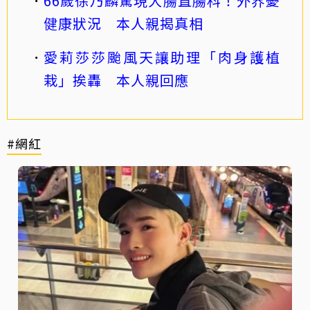
66歲徐乃麟驚現大腸直腸科！外界憂
健康狀況 本人親揭真相
愛莉莎莎颱風天讓助理「肉身護植
栽」挨轟 本人親回應
#網紅