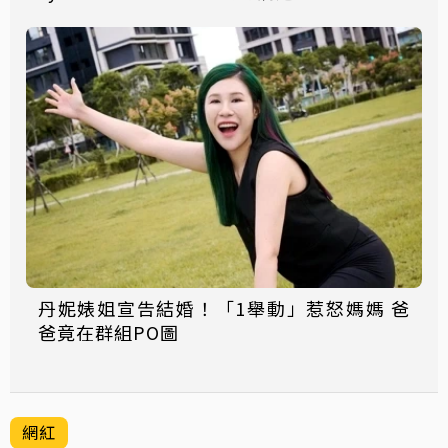
丹妮婊姐宣告結婚！「1舉動」惹怒媽媽 爸
爸竟在群組PO圖
網紅