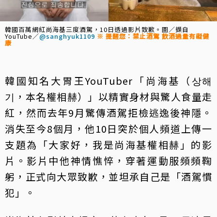
韓國百萬網紅尚海基三度酒駕，10日透過影片致歉。圖／擷自
YouTube／
@sanghyuk1109
※ 提醒您：禁止酒駕 飲酒過量有礙健
康
韓國知名大胃王YouTuber「尚海基（상해
기，本名權相赫）」以精實身材與驚人食量走
紅，然而去年9月驚傳酒駕拒檢逃逸後神隱。
消失至今8個月，他10日突於個人頻道上傳一
支題為「大家好，我是尚海基權相赫」的影
片。影片中他神情憔悴，穿著運動服頻頻鞠
躬，正式向大眾致歉，並坦承自己是「酒駕慣
犯」。