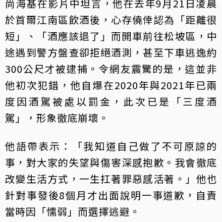
尚海基在影片中坦言，他在去年9月21日凌晨
於首爾江南區飲酒後，心存僥倖認為「距離很
短」、「酒應該退了」而開車前往松坡區，中
途遇到警方盤查卻拒絕酒測，甚至下車逃逸約
300公尺才被逮捕。令網友震驚的是，這並非
他初次犯錯，他自爆在2020年與2021年已兩
度因酒駕被處以罰金，此次已是「三度酒
駕」，形象徹底崩壞。
他語帶表示：「我知道自己做了不可原諒的
事，對大家的失望與傷害深感抱歉。我會徹底
改變生活方式，一生扛著罪惡感活著。」他也
針對事發後8個月才出面說明一事道歉，自責
當時因「懦弱」而選擇逃避。