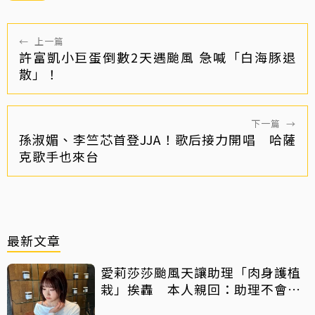
←
上一篇
許富凱小巨蛋倒數2天遇颱風 急喊「白海豚退
散」！
下一篇
→
孫淑媚、李竺芯首登JJA！歌后接力開唱 哈薩
克歌手也來台
最新文章
愛莉莎莎颱風天讓助理「肉身護植
栽」挨轟 本人親回：助理不會被
吹出去