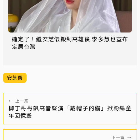
確定了！繼安芝儇搬到高雄後 李多慧也宣布
定居台灣
安芝儇
←
上一篇
柳丁哥哥飆高音聲演「戴帽子的貓」掀粉絲童
年回憶殺
下一篇
→