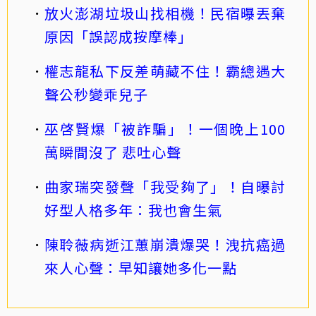
放火澎湖垃圾山找相機！民宿曝丟棄
原因「誤認成按摩棒」
權志龍私下反差萌藏不住！霸總遇大
聲公秒變乖兒子
巫啓賢爆「被詐騙」！一個晚上100
萬瞬間沒了 悲吐心聲
曲家瑞突發聲「我受夠了」！自曝討
好型人格多年：我也會生氣
陳聆薇病逝江蕙崩潰爆哭！洩抗癌過
來人心聲：早知讓她多化一點