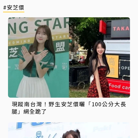
#安芝儇
現蹤南台灣！野生安芝儇曬「100公分大長
腿」網全跪了