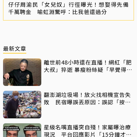
仔仔周渝民「女兒奴」行徑曝光！想娶得先備
千萬聘金 喻虹淵驚呼：比我爸還過分
最新文章
離世前48小時還在直播！網紅「肥
大叔」猝逝 暴瘦粉絲疑「早覺得不
對」
翻澎湖垃圾場！放火找相機宣告失
敗 民宿曝誤丟原因：誤認「按摩
棒」 喊話已和解勿出征
星級名嘴直播突自殘！家屬曝治療
現況 平台回應影片「15分鐘才下