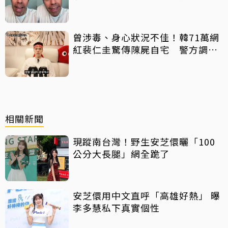
架」原因
曾涉毒、身心狀況不佳！韓71萬網
紅裴仁圭驚傳陳屍自宅 警方調查
中
相關新聞
現蹤南台灣！野生安芝儇曬「100
公分大長腿」網全跪了
安芝儇用中文直呼「高雄好熱」 曝
李多慧私下真實個性