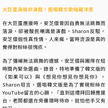
大巨蛋淚崩非演戲！選唱韓文歌暗藏洋蔥
在大巨蛋應援時，安芝儇曾因自責無法跳舞而
落淚，卻被酸民嘲諷是演戲。Sharon反駁，
安芝儇個性真性情、人來瘋，當時流淚是真的
覺得對粉絲很愧疚。
為了彌補無法跳舞的遺憾，安芝儇與團隊在短
時間內緊急選曲、錄音，特地準備了韓文版的
《如果可以》與《想見你想見你想見你》。
Sharon坦言，選唱韓文版是為了實現粉絲在
YouTube留言的心願，「直到這禮拜回歸應援
台，老闆都還在旁邊隨時待命，就怕他手又有