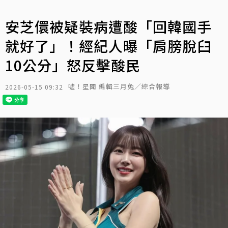
安芝儇被疑裝病遭酸「回韓國手
就好了」！經紀人曝「肩膀脫臼
10公分」怒反擊酸民
噓！星聞 編輯三月兔／綜合報導
2026-05-15 09:32