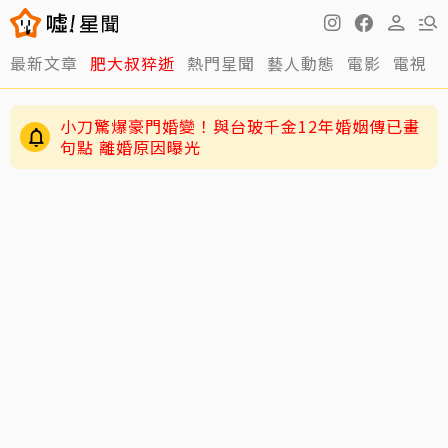
最新文章
肥大叔猝逝
熱門星聞
藝人動態
電影
電視
小刀驚爆豪門婚變！與台玻千金12年婚姻傳已畫
句點 離婚原因曝光
明金成走後第4個父親節！龍鳳胎兒吐「我沒有爸
爸」 老師暖回一句話全網鼻酸