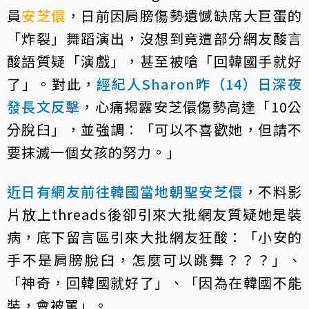
員
安芝儇
，日前因肩膀傷勢遺憾缺席大巨蛋的
「炸裂」舞蹈演出，沒想到竟遭部分網友酸言
酸語質疑「演戲」，甚至被嗆「回韓國手就好
了」。對此，
經紀人Sharon昨（14）日深夜
發長文反擊
，心痛揭露安芝儇傷勢高達「10公
分脫臼」，並強調：「可以不喜歡她，但請不
要抹滅一個女孩的努力。」
近日有網友前往韓國當地朝聖安芝儇
，不料影
片放上threads後卻引來大批網友質疑她是裝
病，底下留言區引來大批網友狂酸：「小安的
手不是肩膀脫臼，怎麼可以跳舞？？？」、
「神奇，回韓國就好了」、「因為在韓國不能
裝，會被罵」。