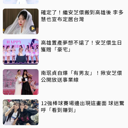
確定了！繼安芝儇搬到高雄後 李多
慧也宣布定居台灣
高雄置產夢想不遠了！安芝儇生日
獲贈「豪宅」
南珉貞自爆「有男友」！揪安芝儇
公開放送事業線
12強棒球賽場邊出現這畫面 球迷驚
呼「看到賺到」