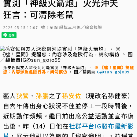
實測「神級火箭炮」火光沖天
狂言：可清除老鼠
噓！星聞 編輯三月兔／綜合報導
2026-05-15 12:07
孫安佐與友人深夜到河堤實測「神級火箭炮」。
※ 《噓！星聞》提醒
您：內容涉及危險行為，請勿模仿
。 圖／翻攝自
IG@sun_gojo99
藝人
狄鶯
、
孫鵬
之子
孫安佐
（現改名孫健豪）
自去年傳出身心狀況不佳並停工一段時間後，
近期動作頻頻。繼日前出席公益活動並宣布復
出後，昨（14）日他在
社群平台IG發布最新影
片
，展示他引以為傲的「秘密發明」，並稱其