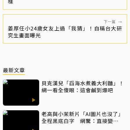
樣
下一篇
→
姜厚任小24歲女友上過「我猜」！自稱台大研
究生畫面曝光
最新文章
貝克漢兒「舀海水煮義大利麵」！
網一看全傻眼：這會鹹到爆吧
老高與小茉新片「AI圖片也沒了」
全程黑底白字 網驚：直接變
Podcast