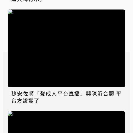
孫安佐將「登成人平台直播」與陳沂合體 平
台方證實了