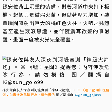
孫安佐背上沉重的裝備，對著河道中央扣下板
機。起初只是微弱火苗，但隨著壓力增加，裝
置瞬間噴射出巨大的橘紅色火柱，火勢之猛烈
甚至產生滾滾黑煙，並伴隨震耳欲聾的噴射
聲，畫面一度被火光完全覆蓋。
孫安佐與友人深夜到河堤實測「神級火箭炮」。
※ 《噓！星聞》提醒
您：內容涉及危險行為，請勿模仿
圖／翻攝自
IG@sun_gojo99