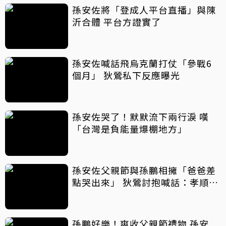
孫安佐將「登成人平台直播」與陳
沂合體 平台方證實了
孫安佐喊話飛烏克蘭打仗「參戰6
個月」 狄鶯私下反應曝光
孫安佐哭了！默默流下兩行淚 嘆
「台灣是負能量爆棚地方」
孫安佐父親節與孫鵬相擁「爸爸差
點哭出來」 狄鶯討抱喊話：孝順是
王道
孫鵬好樂！爽收父親節禮物 孫安