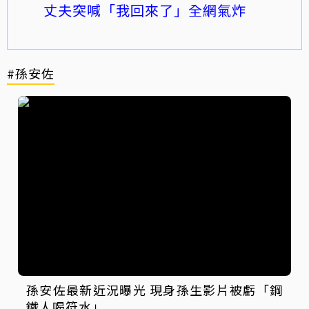
丈夫突喊「我回來了」全網氣炸
#孫安佐
孫安佐最新近況曝光 現身孫生影片被虧「鋼
鐵人喝符水」