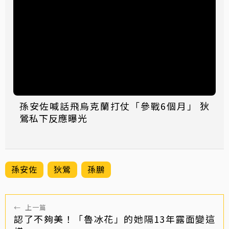
孫安佐喊話飛烏克蘭打仗「參戰6個月」 狄
鶯私下反應曝光
孫安佐
狄鶯
孫鵬
←
上一篇
認了不夠美！「魯冰花」的她隔13年露面變這