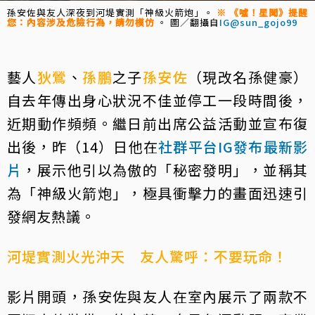
孫安佐與友人深夜到河堤實測「神級火箭炮」。
※ 《噓！星聞》提醒
您：內容涉及危險行為，請勿模仿
。 圖／翻攝自
IG@sun_gojo99
藝人
狄鶯
、
孫鵬
之子
孫安佐
（現改名孫健豪）
自去年傳出身心狀況不佳並停工一段時間後，
近期動作頻頻。繼日前出席公益活動並宣布復
出後，昨（14）日他在
社群平台IG發布最新影
片
，展示他引以為傲的「秘密發明」，並稱其
為「神級火箭炮」，極具衝擊力的畫面迅速引
發網友熱議。
河堤實測火光沖天 友人驚呼：不要玩命！
影片開頭，孫安佐與友人在室內展示了兩款不