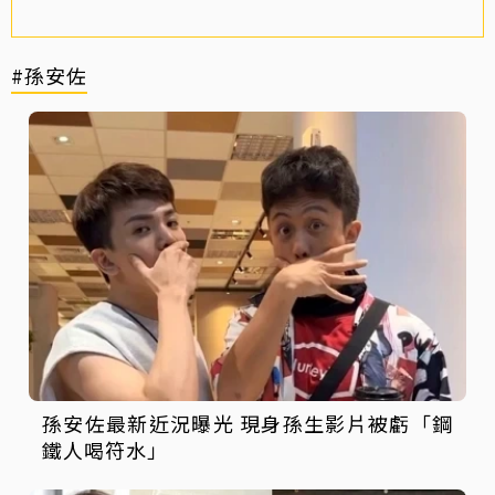
#孫安佐
孫安佐最新近況曝光 現身孫生影片被虧「鋼
鐵人喝符水」