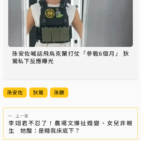
孫安佐喊話飛烏克蘭打仗「參戰6個月」 狄
鶯私下反應曝光
孫安佐
狄鶯
孫鵬
←
上一篇
李翊君不忍了！農場文爆扯婚變、女兒非親
生 她酸：是睡我床底下？