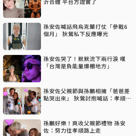
沂合體 平台方證實了
孫安佐喊話飛烏克蘭打仗「參戰6
個月」 狄鶯私下反應曝光
孫安佐哭了！默默流下兩行淚 嘆
「台灣是負能量爆棚地方」
孫安佐父親節與孫鵬相擁「爸爸差
點哭出來」 狄鶯討抱喊話：孝順是
王道
孫鵬好樂！爽收父親節禮物 孫安
佐：努力往孝順路上走