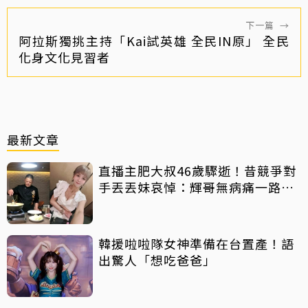
下一篇
→
阿拉斯獨挑主持「Kai試英雄 全民IN原」 全民
化身文化見習者
最新文章
直播主肥大叔46歲驟逝！昔競爭對
手丟丟妹哀悼：輝哥無病痛一路好
走
韓援啦啦隊女神準備在台置產！語
出驚人「想吃爸爸」