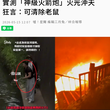
實測「神級火箭炮」火光沖天
狂言：可清除老鼠
噓！星聞 編輯三月兔／綜合報導
2026-05-15 12:07