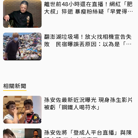
離世前48小時還在直播！網紅「肥
大叔」猝逝 暴瘦粉絲疑「早覺得不
對」
翻澎湖垃圾場！放火找相機宣告失
敗 民宿曝誤丟原因：以為是「按
摩棒」 喊話已和解勿出征
相關新聞
孫安佐最新近況曝光 現身孫生影片
被虧「鋼鐵人喝符水」
孫安佐將「登成人平台直播」與陳