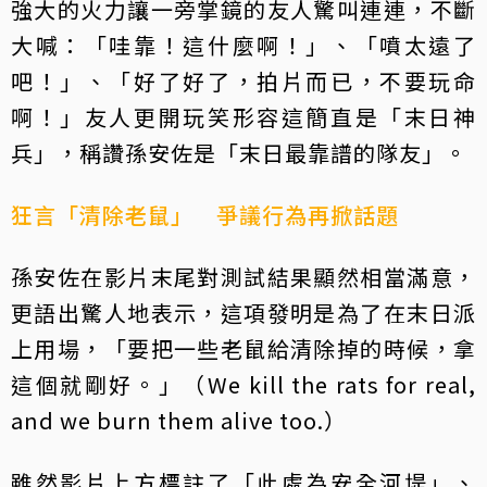
強大的火力讓一旁掌鏡的友人驚叫連連，不斷
大喊：「哇靠！這什麼啊！」、「噴太遠了
吧！」、「好了好了，拍片而已，不要玩命
啊！」友人更開玩笑形容這簡直是「末日神
兵」，稱讚孫安佐是「末日最靠譜的隊友」。
狂言「清除老鼠」 爭議行為再掀話題
孫安佐在影片末尾對測試結果顯然相當滿意，
更語出驚人地表示，這項發明是為了在末日派
上用場，「要把一些老鼠給清除掉的時候，拿
這個就剛好。」（We kill the rats for real,
and we burn them alive too.）
雖然影片上方標註了「此處為安全河堤」、