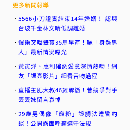
更多新聞報導
5566小刀證實結束14年婚姻！ 認與
台玻千金林文晴低調離婚
愷樂突曝雙寶35周早產！曬「身邊男
人」最新情況曝光
黃寅燁、惠利確認愛意深情熱吻！網
友「調亮影片」細看舌吻過程
直播主肥大叔46歲驟逝！昔競爭對手
丟丟妹留言哀悼
29歲男偶像「寵粉」誤觸法遭警約
談！公開露面呼籲遵守法規