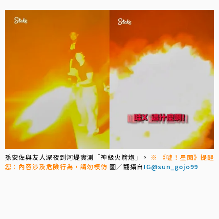
孫安佐與友人深夜到河堤實測「神級火箭炮」。
※ 《噓！星聞》提醒
您：內容涉及危險行為，請勿模仿
圖／翻攝自
IG@sun_gojo99