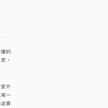
營運的
民眾，
希望外
為第一
商店買