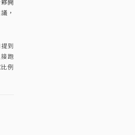
合夥開
建議，
口提到
直接跑
究比例