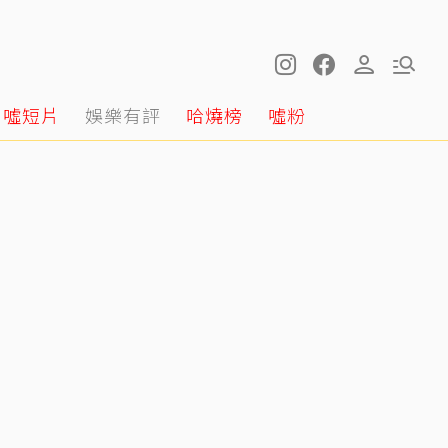
噓短片
娛樂有評
哈燒榜
噓粉