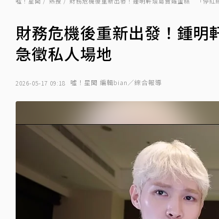
噓！星聞
熱搜
財務危機後重新出發！鍾明軒環島賣雞蛋糕 「停紅
財務危機後重新出發！鍾明
急徵私人場地
噓！星聞 編輯bian／綜合報導
2026-05-17 09:18