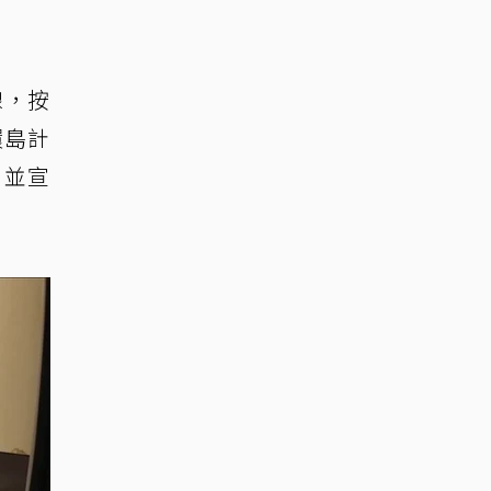
線，按
環島計
，並宣