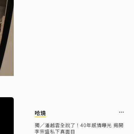
哈燒
獨／潘越雲全說了！40年感情曝光 揭開
李宗盛私下真面目