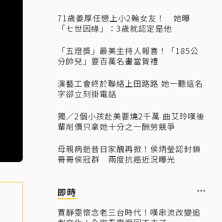
71歲姜厚任戀上小2輪女友！ 她曝
「七世因緣」：3歲就認定是他
「五燈獎」最美主持人報喜！「185公
分帥兒」要百萬名畫當賀禮
演藝工會終於聯絡上田路路 她一聽這名
字卻立刻掛電話
獨／2個小孩赴美要燒2千萬 曲艾玲嘆後
輩削價只拿她十分之一酬勞競爭
母親病逝昔日家醜再掀！侯炳瑩認封鎖
哥哥侯冠群 兩度抗癌近況曝光
即時
賈靜雯懷念老三台時代！嘆串流改變追