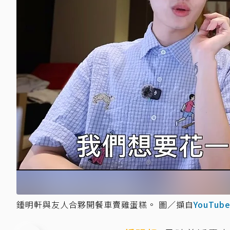
鍾明軒與友人合夥開餐車賣雞蛋糕。 圖／擷自
YouTub