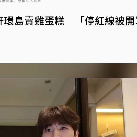
線被開單」急徵私人場地
軒環島賣雞蛋糕 「停紅線被開