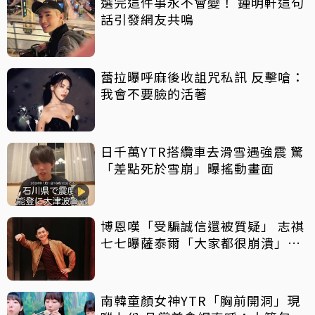
選完這件事永不會變！ 鍾明軒這句
話引發網友共鳴
蕾拉曝呼麻後收詛咒私訊 反擊嗆：
我會不要臉的活著
日千萬YTR搭纜車去滑雪遇強震 驚
「差點死於雪崩」曝搖動畫面
博恩嘆「受騙誠信還被質疑」 志祺
七七曝薩泰爾「大家都很崩潰」：
他們是受害者
南韓童顏女神YTR「胸前開洞」現