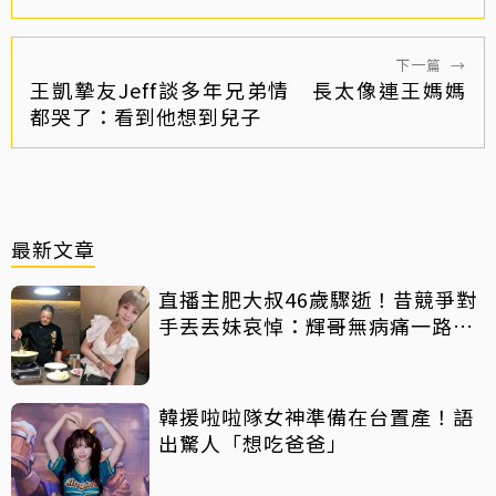
下一篇
→
王凱摯友Jeff談多年兄弟情 長太像連王媽媽
都哭了：看到他想到兒子
最新文章
直播主肥大叔46歲驟逝！昔競爭對
手丟丟妹哀悼：輝哥無病痛一路好
走
韓援啦啦隊女神準備在台置產！語
出驚人「想吃爸爸」