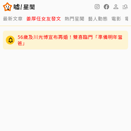
最新文章
姜厚任女友發文
熱門星聞
藝人動態
電影
電
56歲及川光博宣布再婚！雙喜臨門「準備明年當
爸」