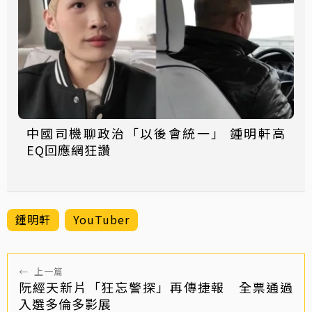
中國司機聊政治「以後會統一」 鍾明軒高
EQ回應網狂讚
鍾明軒
YouTuber
←
上一篇
阮經天新片「狂忘警探」再傳捷報 全票通過
入選多倫多影展