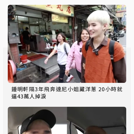
鍾明軒隔3年飛奔達尼小姐藏洋蔥 20小時就
逼43萬人掉淚