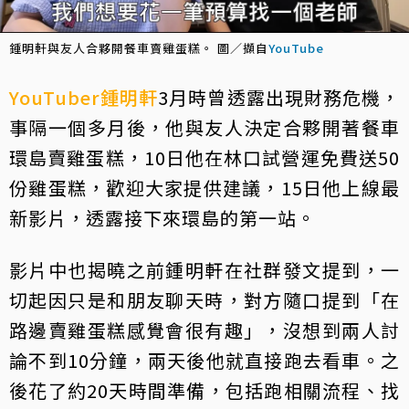
鍾明軒與友人合夥開餐車賣雞蛋糕。 圖／擷自
YouTube
YouTuber
鍾明軒
3月時曾透露出現財務危機，
事隔一個多月後，他與友人決定合夥開著餐車
環島賣雞蛋糕，10日他在林口試營運免費送50
份雞蛋糕，歡迎大家提供建議，15日他上線最
新影片，透露接下來環島的第一站。
影片中也揭曉之前鍾明軒在社群發文提到，一
切起因只是和朋友聊天時，對方隨口提到「在
路邊賣雞蛋糕感覺會很有趣」，沒想到兩人討
論不到10分鐘，兩天後他就直接跑去看車。之
後花了約20天時間準備，包括跑相關流程、找