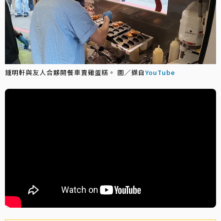
鍾明軒與友人合夥開餐車賣雞蛋糕。 圖／擷自
YouTube