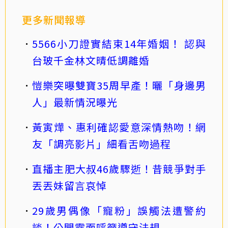
更多新聞報導
5566小刀證實結束14年婚姻！ 認與
台玻千金林文晴低調離婚
愷樂突曝雙寶35周早產！曬「身邊男
人」最新情況曝光
黃寅燁、惠利確認愛意深情熱吻！網
友「調亮影片」細看舌吻過程
直播主肥大叔46歲驟逝！昔競爭對手
丟丟妹留言哀悼
29歲男偶像「寵粉」誤觸法遭警約
談！公開露面呼籲遵守法規