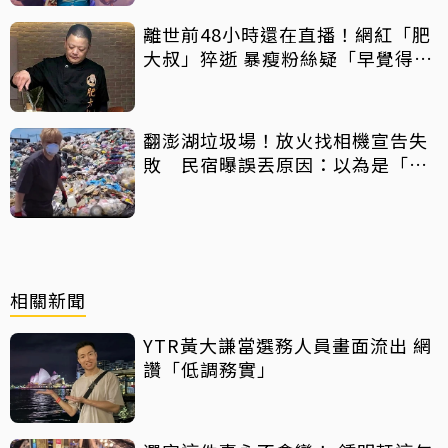
離世前48小時還在直播！網紅「肥
大叔」猝逝 暴瘦粉絲疑「早覺得不
對」
翻澎湖垃圾場！放火找相機宣告失
敗 民宿曝誤丟原因：以為是「按
摩棒」 喊話已和解勿出征
相關新聞
YTR黃大謙當選務人員畫面流出 網
讚「低調務實」