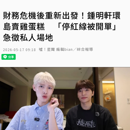
財務危機後重新出發！鍾明軒環
島賣雞蛋糕 「停紅線被開單」
急徵私人場地
噓！星聞 編輯bian／綜合報導
2026-05-17 09:18