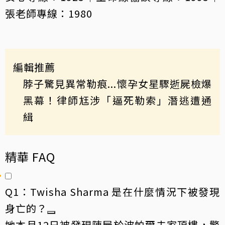
張老師專線：1980
編輯推薦
脖子驚見異常勒痕...懷孕女星驟逝屍檢爆
黑幕！律師尪涉「逼死勒索」潛逃遭通
緝
精華 FAQ
Q1：Twisha Sharma 是在什麼情況下被發現
身亡的？
她本月12日被發現陳屍於波帕爾夫家頂樓，警