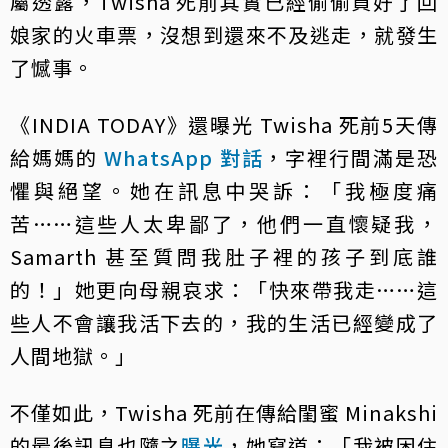
屬透露，Twisha 死前其實已經偷偷買好了回
娘家的火車票，沒想到還來不及逃走，就發生
了憾事。
《INDIA TODAY》還曝光 Twisha 死前5天傳
給媽媽的
WhatsApp 對話
，字裡行間滿是恐
懼與絕望。她在訊息中哭訴：「我極度痛
苦……這些人太卑鄙了，他們一直懷疑我，
Samarth 甚至質問我肚子裡的孩子到底誰
的！」她更向母親哀求：「快來帶我走……這
些人不會讓我活下去的，我的生活已經變成了
人間地獄。」
不僅如此，Twisha 死前在傳給閨蜜 Minakshi
的最後訊息也隨之
曝光
，她寫道：「我被困住