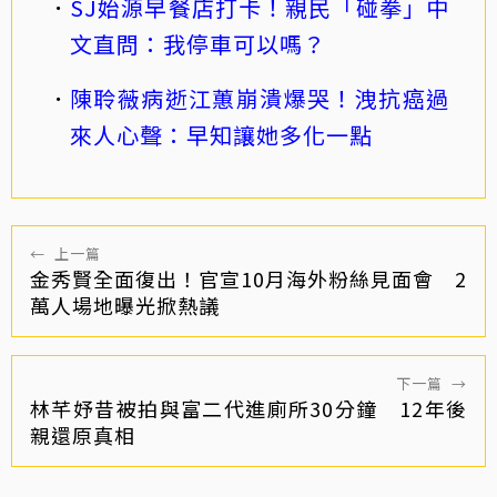
SJ始源早餐店打卡！親民「碰拳」中
文直問：我停車可以嗎？
陳聆薇病逝江蕙崩潰爆哭！洩抗癌過
來人心聲：早知讓她多化一點
←
上一篇
金秀賢全面復出！官宣10月海外粉絲見面會 2
萬人場地曝光掀熱議
下一篇
→
林芊妤昔被拍與富二代進廁所30分鐘 12年後
親還原真相