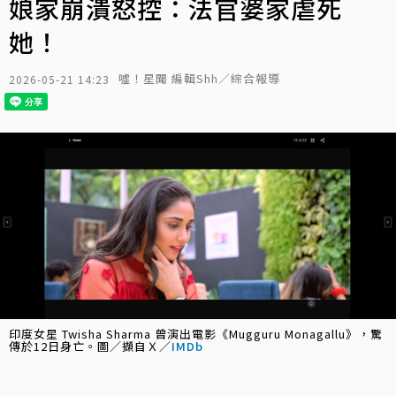
娘家崩潰怒控：法官婆家虐死
她！
噓！星聞 編輯Shh／綜合報導
2026-05-21 14:23
印度女星 Twisha Sharma 曾演出電影《Mugguru Monagallu》，驚
傳於12日身亡。圖／擷自Ｘ／
IMDb