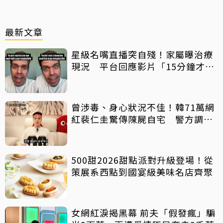
最新文章
星級名嘴直播突自殘！家屬曝治療
現況 平台回應影片「15分鐘才下
架」原因
曾涉毒、身心狀況不佳！韓71萬網
紅裴仁圭驚傳陳屍自宅 警方調查
中
500甜2026甜點派對升級登場！從
策展系西點到國宴級美味名店齊聚
女網紅淚揭黑幕 前夫「假發瘋」騙