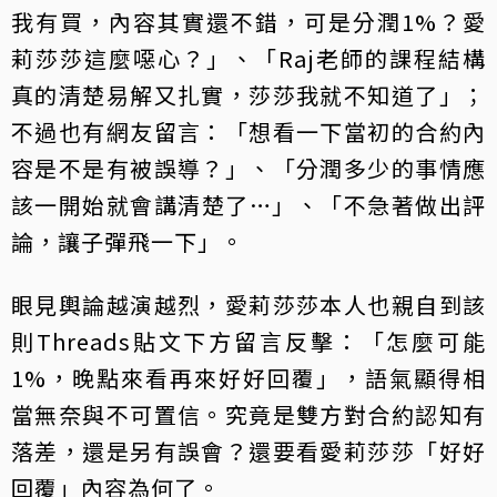
我有買，內容其實還不錯，可是分潤1%？愛
莉莎莎這麼噁心？」、「Raj老師的課程結構
真的清楚易解又扎實，莎莎我就不知道了」；
不過也有網友留言：「想看一下當初的合約內
容是不是有被誤導？」、「分潤多少的事情應
該一開始就會講清楚了…」、「不急著做出評
論，讓子彈飛一下」。
眼見輿論越演越烈，愛莉莎莎本人也親自到該
則Threads貼文下方留言反擊：「怎麼可能
1%，晚點來看再來好好回覆」，語氣顯得相
當無奈與不可置信。究竟是雙方對合約認知有
落差，還是另有誤會？還要看愛莉莎莎「好好
回覆」內容為何了。