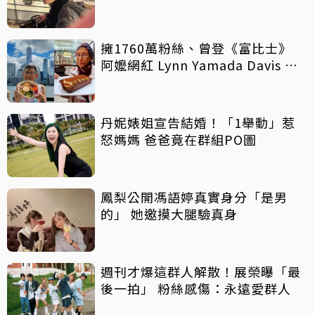
擁1760萬粉絲、曾登《富比士》
阿嬤網紅 Lynn Yamada Davis 驚
傳病逝
丹妮婊姐宣告結婚！「1舉動」惹
怒媽媽 爸爸竟在群組PO圖
鳳梨公開馮語婷真實身分「是男
的」 她邀摸大腿驗真身
週刊才爆這群人解散！展榮曝「最
後一拍」 粉絲感傷：永遠愛群人