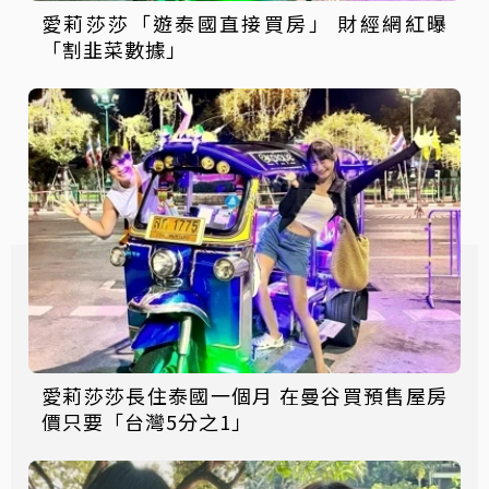
愛莉莎莎「遊泰國直接買房」 財經網紅曝
「割韭菜數據」
愛莉莎莎長住泰國一個月 在曼谷買預售屋房
價只要「台灣5分之1」