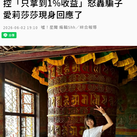
控「只拿到1%收益」怒轟騙子
愛莉莎莎現身回應了
噓！星聞 編輯Shh／綜合報導
2026-06-02 19:10