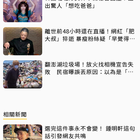
出驚人「想吃爸爸」
離世前48小時還在直播！網紅「肥
大叔」猝逝 暴瘦粉絲疑「早覺得不
對」
翻澎湖垃圾場！放火找相機宣告失
敗 民宿曝誤丟原因：以為是「按
摩棒」 喊話已和解勿出征
相關新聞
選完這件事永不會變！ 鍾明軒這句
話引發網友共鳴