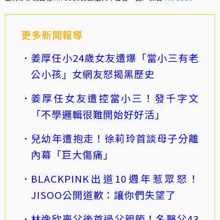
更多新聞報導
姜厚任小24歲女友遭爆「當小三有老
公小孩」女網友怒揭黑歷史
姜厚任女友遭控當小三！發千字文
「不學邏輯很難開始好好活」
兒幼年遭抱走！徐莉玲首談母子分離
內幕「巨大傷痛」
BLACKPINK出道10週年惹眾怒！
JISOO公開道歉：讓你們失望了
林逸欣喪父後首過父親節！名醫父43