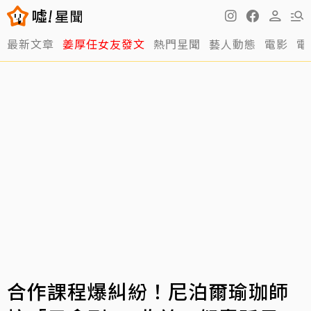
最新文章
姜厚任女友發文
熱門星聞
藝人動態
電影
電
合作課程爆糾紛！尼泊爾瑜珈師