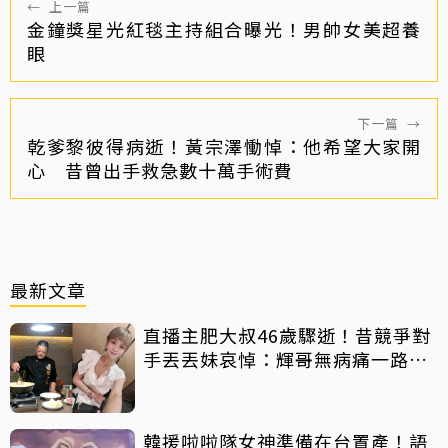
←
上一篇
金鐘獎星光紅毯主持組合曝光！男帥女美超養
眼
下一篇
→
乾爹黎彼得病逝！黃宗澤慟悼：他希望大家開
心 昔曾出手救急數十萬手術費
最新文章
直播主肥大叔46歲驟逝！昔競爭對
手丟丟妹哀悼：輝哥無病痛一路好
走
韓援啦啦隊女神準備在台置產！語