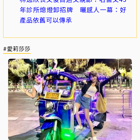
年診所熄燈卸招牌 曬感人一幕：好
產品依舊可以傳承
#愛莉莎莎