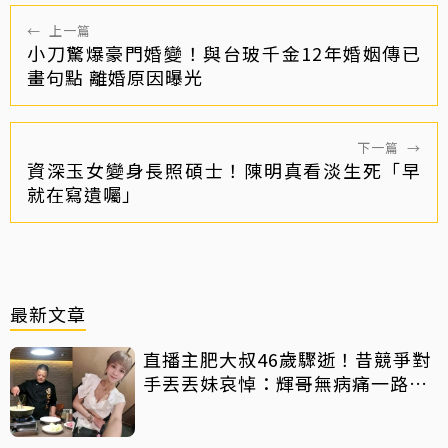
←
上一篇
小刀驚爆豪門婚變！與台玻千金12年婚姻傳已
畫句點 離婚原因曝光
下一篇
→
資深玉女變身長照碩士！陳明真看淡生死「早
就在寫遺囑」
最新文章
直播主肥大叔46歲驟逝！昔競爭對
手丟丟妹哀悼：輝哥無病痛一路好
走