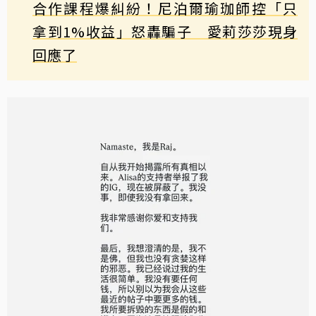
合作課程爆糾紛！尼泊爾瑜珈師控「只
拿到1%收益」怒轟騙子 愛莉莎莎現身
回應了