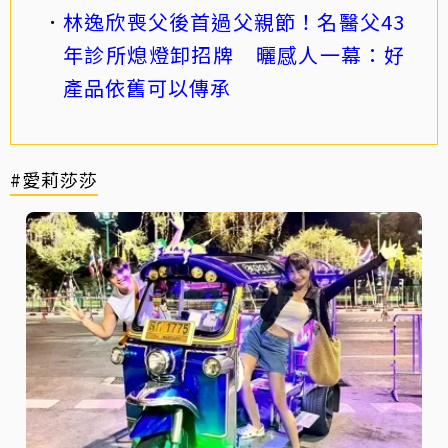
林逸欣喪父後首過父親節！名醫父43
年診所熄燈卸招牌 曬感人一幕：好
產品依舊可以傳承
#愛莉莎莎