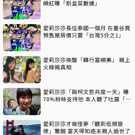
網紅曝「割韭菜數據」
愛莉莎莎長住泰國一個月 在曼谷買
預售屋房價只要「台灣5分之1」
愛莉莎莎挨酸「轉行當網美」 親上
火線揭真相
愛莉莎莎「與柯文哲共度一天」曝
70%粉絲支持他 本人聽了吐露「殘
酷數字」
愛莉莎莎才做怪夢「聽到低頻旋
律」驚醒 當天得知癌末親人過世了