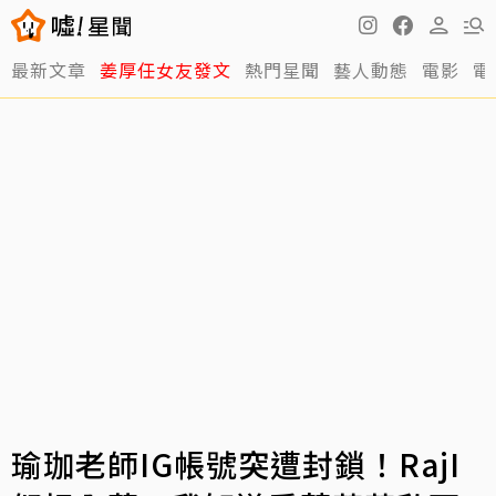
最新文章
姜厚任女友發文
熱門星聞
藝人動態
電影
電
瑜珈老師IG帳號突遭封鎖！RajI