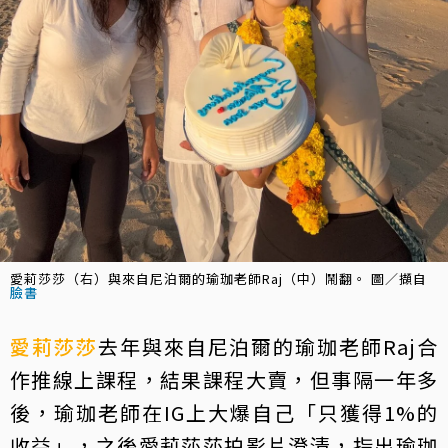
愛莉莎莎（右）與來自尼泊爾的瑜珈老師Raj（中）鬧翻。 圖／擷自
臉書
愛莉莎莎
去年與來自尼泊爾的瑜珈老師Raj合
作推線上課程，結果課程大賣，但事隔一年多
後，瑜珈老師在IG上大爆自己「只獲得1%的
收益」，之後愛莉莎莎拍影片澄清，指出瑜珈