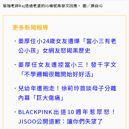
瑜珈老師Raj透過老婆的IG帳號再發文回應。 圖／擷自IG
更多新聞報導
姜厚任小24歲女友遭爆「當小三有老
公小孩」女網友怒揭黑歷史
姜厚任女友遭控當小三！發千字文
「不學邏輯很難開始好好活」
兒幼年遭抱走！徐莉玲首談母子分離
內幕「巨大傷痛」
BLACKPINK出道10週年惹眾怒！
JISOO公開道歉：讓你們失望了