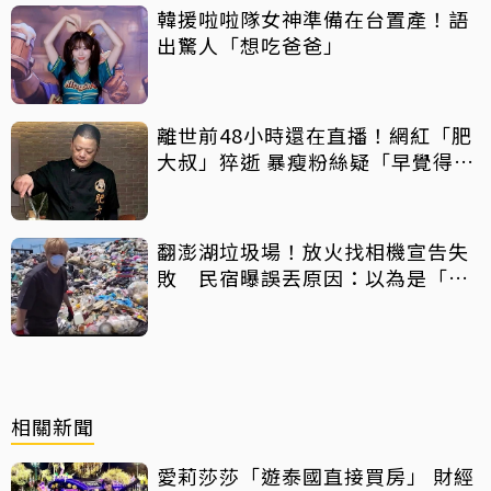
韓援啦啦隊女神準備在台置產！語
出驚人「想吃爸爸」
離世前48小時還在直播！網紅「肥
大叔」猝逝 暴瘦粉絲疑「早覺得不
對」
翻澎湖垃圾場！放火找相機宣告失
敗 民宿曝誤丟原因：以為是「按
摩棒」 喊話已和解勿出征
相關新聞
愛莉莎莎「遊泰國直接買房」 財經