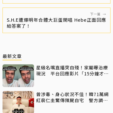
下一篇
→
S.H.E遭爆明年合體大巨蛋開唱 Hebe正面回應
給答案了！
最新文章
星級名嘴直播突自殘！家屬曝治療
現況 平台回應影片「15分鐘才下
架」原因
曾涉毒、身心狀況不佳！韓71萬網
紅裴仁圭驚傳陳屍自宅 警方調查
中