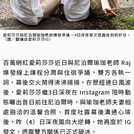
愛莉莎莎與尼泊爾瑜珈老師爆發爭議，4日深夜發文透露收到和好信。
（圖／翻攝自愛莉莎莎IG）
百萬網紅愛莉莎莎近日與尼泊爾瑜珈老師 Raj
爆發線上課程分潤與住宿爭議，雙方各執一
詞、幕後交火鬧得沸沸揚揚。在歷經連日風波
後，愛莉莎莎繼3日深夜在 Instagram 限時動
態曬出昔日前往尼泊爾時，與瑜珈老師夫妻相
處融洽的溫馨合照、首度吐露幕後溝通心境
後，昨（4）日深夜風向大逆轉，她再度於 IG
發文，透露雙方關係已正式破冰。