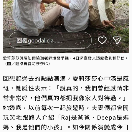
愛莉莎莎與尼泊爾瑜珈老師爆發爭議，4日深夜發文透露收到和好信。
（圖／翻攝自愛莉莎莎IG）
回想起過去的點點滴滴，愛莉莎莎心中滿是感
慨，她感性表示：「說真的，我們曾經感情非
常非常好，他們真的都把我像家人對待過。」
她透露，以前每次一起旅遊時，夫妻倆都會開
玩笑地跟路人介紹「Raj是爸爸、Deepa是媽
媽、我是他們的小孩」。如今關係演變成今日