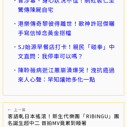
曾涉毒、身心狀況不佳！網紅裴仁圭
驚傳陳屍自宅
港樂傳奇黎彼得離世！歌神許冠傑曬
手寫信悼念黃金搭檔
SJ始源早餐店打卡！親民「碰拳」中
文直問：我停車可以嗎？
陳聆薇病逝江蕙崩潰爆哭！洩抗癌過
來人心聲：早知讓她多化一點
←
上一篇
客語軋日本搖滾！新生代樂團「RIBINGU」團
名誕生超中二 首拍MV竟累到睡著