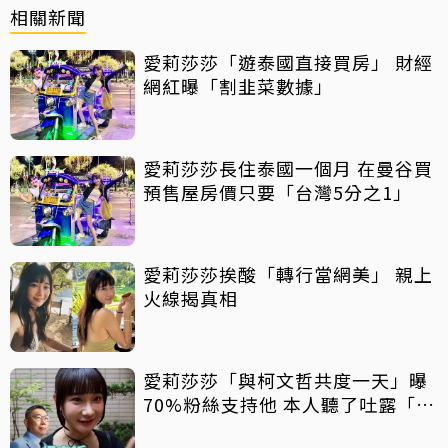
相關新聞
愛莉莎莎「遊泰國直接買房」 財經
網紅曝「割韭菜數據」
愛莉莎莎長住泰國一個月 在曼谷買
預售屋房價只要「台灣5分之1」
愛莉莎莎挨酸「轉行當網美」 親上
火線揭真相
愛莉莎莎「與柯文哲共度一天」曝
70%粉絲支持他 本人聽了吐露「殘
酷數字」