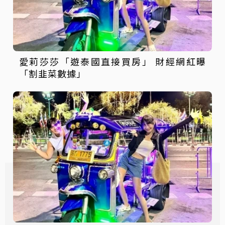
愛莉莎莎「遊泰國直接買房」 財經網紅曝
「割韭菜數據」