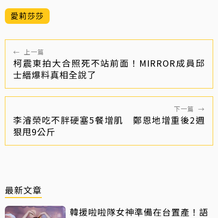
愛莉莎莎
←
上一篇
柯震東拍大合照死不站前面！MIRROR成員邱
士縉爆料真相全說了
下一篇
→
李濬榮吃不胖硬塞5餐增肌 鄭恩地增重後2週
狠甩9公斤
最新文章
韓援啦啦隊女神準備在台置產！語