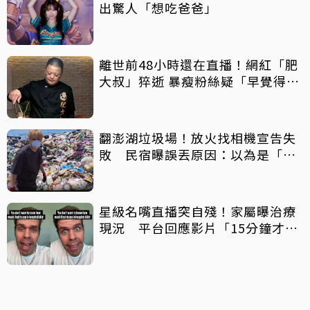
出驚人「想吃爸爸」
離世前48小時還在直播！網紅「肥
大叔」猝逝 暴瘦粉絲疑「早覺得不
對」
翻澎湖垃圾場！放火找相機宣告失
敗 民宿曝誤丟原因：以為是「按
摩棒」 喊話已和解勿出征
星級名嘴直播突自殘！家屬曝治療
現況 平台回應影片「15分鐘才下
架」原因