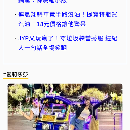
連晨翔騎車竟半路沒油！提寶特瓶買
汽油 18元價格讓他驚呆
JYP又玩瘋了！穿垃圾袋當秀服 經紀
人一句話全場笑翻
#愛莉莎莎