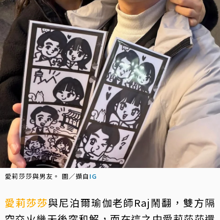
愛莉莎莎與男友。 圖／擷自
IG
愛莉莎莎
與尼泊爾瑜伽老師Raj鬧翻，雙方隔
空交火幾天後突和解，而在這之中愛莉莎莎還