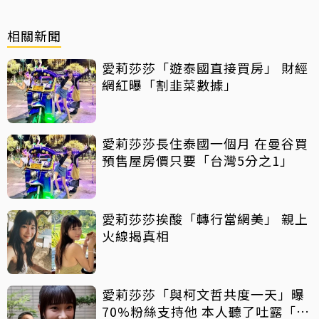
相關新聞
愛莉莎莎「遊泰國直接買房」 財經
網紅曝「割韭菜數據」
愛莉莎莎長住泰國一個月 在曼谷買
預售屋房價只要「台灣5分之1」
愛莉莎莎挨酸「轉行當網美」 親上
火線揭真相
愛莉莎莎「與柯文哲共度一天」曝
70%粉絲支持他 本人聽了吐露「殘