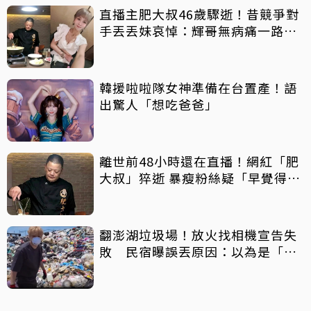
直播主肥大叔46歲驟逝！昔競爭對
手丟丟妹哀悼：輝哥無病痛一路好
走
韓援啦啦隊女神準備在台置產！語
出驚人「想吃爸爸」
離世前48小時還在直播！網紅「肥
大叔」猝逝 暴瘦粉絲疑「早覺得不
對」
翻澎湖垃圾場！放火找相機宣告失
敗 民宿曝誤丟原因：以為是「按
摩棒」 喊話已和解勿出征