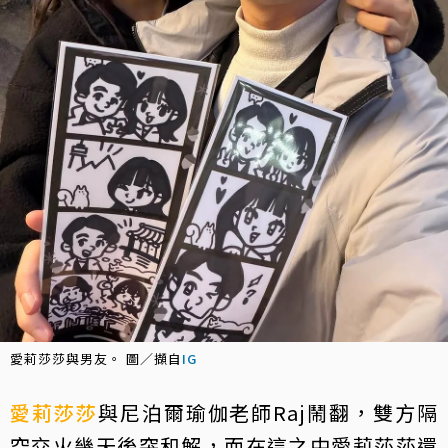
愛莉莎莎與男友。 圖／擷自
IG
愛莉莎莎
與尼泊爾瑜伽老師Raj鬧翻，雙方隔
空交火幾天後突和解，而在這之中愛莉莎莎還