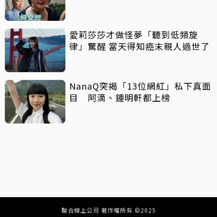
酷數字」
愛莉莎莎才做怪夢「聽到低頻旋
律」驚醒 當天得知癌末親人過世了
NanaQ突揭「13位網紅」私下真面
目 阿滴、鍾明軒都上榜
聯合線上公司 著作權所有 ©2025