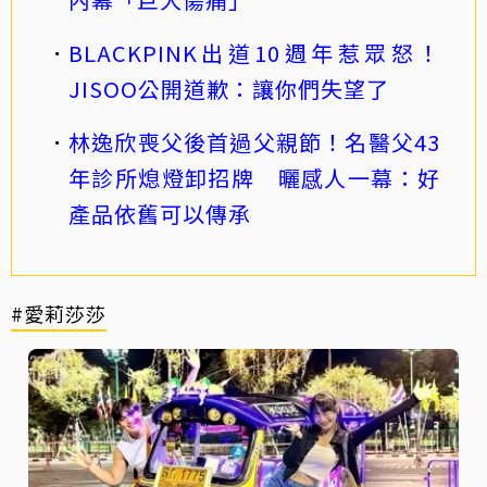
BLACKPINK出道10週年惹眾怒！
JISOO公開道歉：讓你們失望了
林逸欣喪父後首過父親節！名醫父43
年診所熄燈卸招牌 曬感人一幕：好
產品依舊可以傳承
#愛莉莎莎