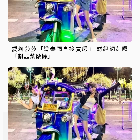
愛莉莎莎「遊泰國直接買房」 財經網紅曝
「割韭菜數據」