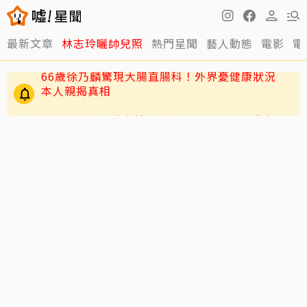
最新文章
林志玲曬帥兒照
熱門星聞
藝人動態
電影
電
謝金燕父親節發文憶豬哥亮…「原本打一堆字」
卻刪掉
66歲徐乃麟驚現大腸直腸科！外界憂健康狀況
本人親揭真相