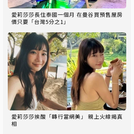
愛莉莎莎長住泰國一個月 在曼谷買預售屋房
價只要「台灣5分之1」
愛莉莎莎挨酸「轉行當網美」 親上火線揭真
相