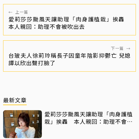
←
上一篇
愛莉莎莎颱風天讓助理「肉身護植栽」挨轟
本人親回：助理不會被吹出去
下一篇
→
台玻夫人徐莉玲稱長子因童年陰影抑鬱亡 兒媳
譚以欣出聲打臉了
最新文章
愛莉莎莎颱風天讓助理「肉身護植
栽」挨轟 本人親回：助理不會被
吹出去