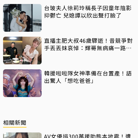
台玻夫人徐莉玲稱長子因童年陰影
抑鬱亡 兒媳譚以欣出聲打臉了
直播主肥大叔46歲驟逝！昔競爭對
手丟丟妹哀悼：輝哥無病痛一路好
走
韓援啦啦隊女神準備在台置產！語
出驚人「想吃爸爸」
相關新聞
AV女優捐300萬援助熊本地震！遭