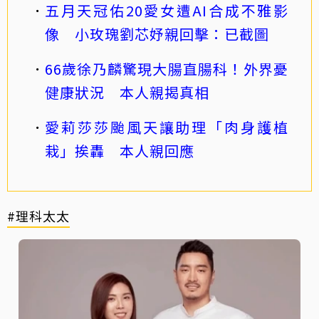
五月天冠佑20愛女遭AI合成不雅影
像 小玫瑰劉芯妤親回擊：已截圖
66歲徐乃麟驚現大腸直腸科！外界憂
健康狀況 本人親揭真相
愛莉莎莎颱風天讓助理「肉身護植
栽」挨轟 本人親回應
#理科太太