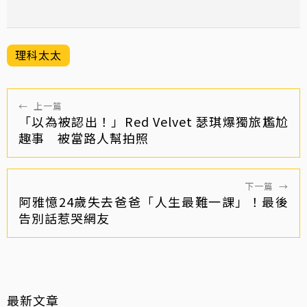
理科太太
←
上一篇
「以為被認出！」Red Velvet 瑟琪爆獨旅尷尬
趣事 被當路人幫拍照
下一篇
→
阿雅憶24歲失去爸爸「人生最難一課」！最後
告別話惹哭網友
最新文章