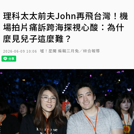
理科太太前夫John再飛台灣！機
場拍片痛訴跨海探視心酸：為什
麼見兒子這麼難？
噓！星聞 編輯三月兔／綜合報導
2026-06-09 10:06