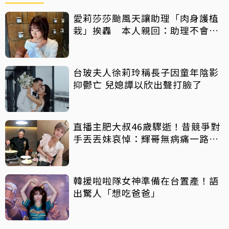
愛莉莎莎颱風天讓助理「肉身護植
栽」挨轟 本人親回：助理不會被
吹出去
台玻夫人徐莉玲稱長子因童年陰影
抑鬱亡 兒媳譚以欣出聲打臉了
直播主肥大叔46歲驟逝！昔競爭對
手丟丟妹哀悼：輝哥無病痛一路好
走
韓援啦啦隊女神準備在台置產！語
出驚人「想吃爸爸」