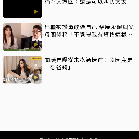
稱呼大方回：還是可以叫我太太
出櫃被讚勇敢做自己 蔡康永曝與父
母關係稱「不覺得我有資格這樣
說」
關穎自曝從未搭過捷運！原因竟是
「想省錢」