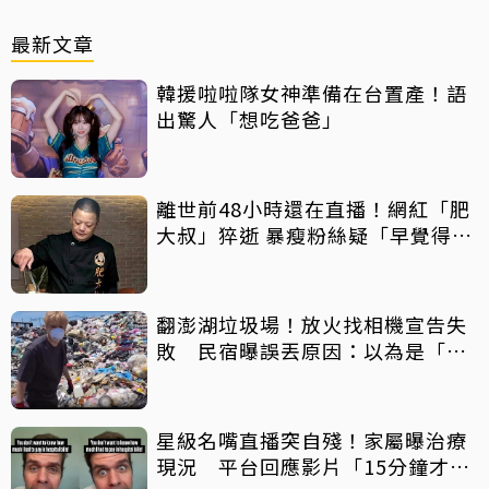
最新文章
韓援啦啦隊女神準備在台置產！語
出驚人「想吃爸爸」
離世前48小時還在直播！網紅「肥
大叔」猝逝 暴瘦粉絲疑「早覺得不
對」
翻澎湖垃圾場！放火找相機宣告失
敗 民宿曝誤丟原因：以為是「按
摩棒」 喊話已和解勿出征
星級名嘴直播突自殘！家屬曝治療
現況 平台回應影片「15分鐘才下