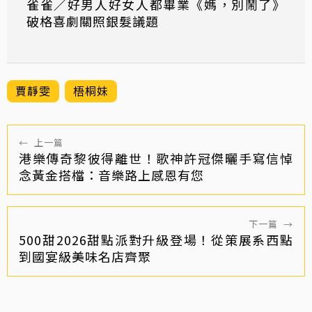
雀雀／好男人好女人都畢業《媽，別鬧了》
破格喜劇關照銀髮議題
賈靜雯
梧桐妹
←
上一篇
港樂傳奇黎彼得離世！歌神許冠傑曬手寫信悼
念黃金搭檔：音樂路上感恩有您
下一篇
→
500甜2026甜點派對升級登場！從策展系西點
到國宴級美味名店齊聚