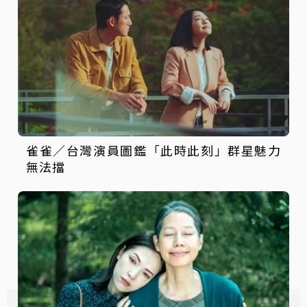
雀雀／台灣演員圖鑑「此時此刻」群星魅力
無法擋