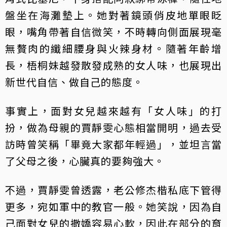
盤坐在海灘墊上。她對著鏡頭俏皮地單眼眨
眼，嘴角帶著自信微笑，不時轉向側面展現毫
無贅肉的纖細腰身與火辣身材。隨著年齡增
長，梧桐妹越發散發成熟的女人味，也展現出
新世代自信、做自己的態度。
事實上，面對女兒越來越有「女人味」的打
扮，做為母親的賈靜雯心態相當開明，過去受
訪時曾笑稱「畢竟大家都年輕過」，並坦言當
了父母之後，心臟真的要夠強大。
不過，賈靜雯曾透露，老公修杰楷私底下管得
更多，宛如軍中的教官一般。她笑說，因為自
己面對女兒的撒嬌容易心軟，因此在部分的育