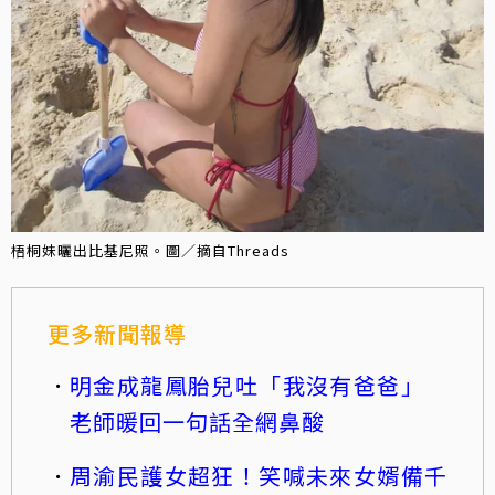
梧桐妹曬出比基尼照。圖／摘自Threads
更多新聞報導
明金成龍鳳胎兒吐「我沒有爸爸」
老師暖回一句話全網鼻酸
周渝民護女超狂！笑喊未來女婿備千