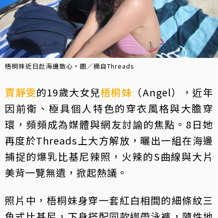
梧桐妹近日赴海邊散心。圖／摘自Threads
賈靜雯
的19歲大女兒
梧桐妹
（Angel），近年
因前衛、極具個人特色的穿衣風格與大膽穿
環，頻頻成為媒體與網友討論的焦點。8日她
再度於Threads上大方解放，曬出一組在海邊
捕捉的爆乳比基尼辣照，火辣的S曲線與大片
美背一覽無遺，掀起熱議。
照片中，梧桐妹身穿一套紅白相間的細條紋三
角式比基尼，下身搭配同款綁帶泳褲，隨性地