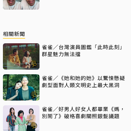
架」原因
相關新聞
雀雀／台灣演員圖鑑「此時此刻」
群星魅力無法擋
雀雀／《她和她的她》以驚悚懸疑
劇型面對人類文明史上最大黑洞
雀雀／好男人好女人都畢業《媽，
別鬧了》破格喜劇關照銀髮議題