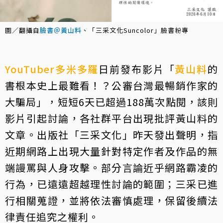
圖／翻攝自
臉書＠黃山料
、「三采文化Suncolor」臉書粉專
YouTuber
多米多羅
日前發布影片「
黃山料
的
書根本史上最難看！？公審台灣最暢銷作家的
大騙局」，短短6天已超過188萬次點閱，該則
影片引起討論，各社群平台出現批評黃山料的
文章。出版社「三采文化」昨天發出聲明，指
近期網路上出現大量針對特定作者及作品的無
端謾罵與人身攻擊。部分言論近乎網路霸凌的
行為，已遠遠超越理性討論的範圍；三采已進
行相關蒐證，並將依法審慎處理，保留後續法
律責任追究之權利。