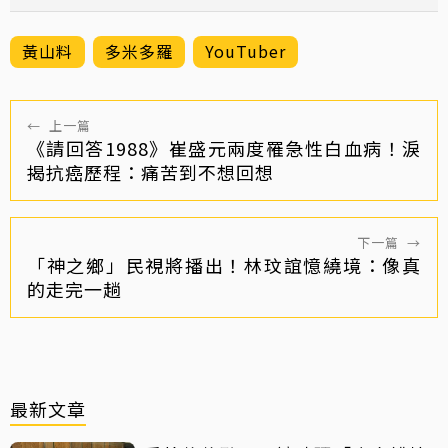
黃山料
多米多羅
YouTuber
←
上一篇
《請回答1988》崔盛元兩度罹急性白血病！淚
揭抗癌歷程：痛苦到不想回想
下一篇
→
「神之鄉」民視將播出！林玟誼憶繞境：像真
的走完一趟
最新文章