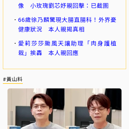
像 小玫瑰劉芯妤親回擊：已截圖
66歲徐乃麟驚現大腸直腸科！外界憂
健康狀況 本人親揭真相
愛莉莎莎颱風天讓助理「肉身護植
栽」挨轟 本人親回應
#黃山料