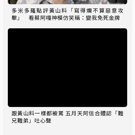
多米多羅點評黃山料「寫得爛不算惡意攻
擊」 看蔡阿嘎神模仿笑稱：變我免死金牌
跟黃山料一樣都被罵 五月天阿信合體認「難
兄難弟」吐心聲