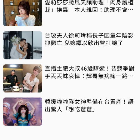
愛莉莎莎颱風天讓助理「肉身護植
栽」挨轟 本人親回：助理不會被
吹出去
台玻夫人徐莉玲稱長子因童年陰影
抑鬱亡 兒媳譚以欣出聲打臉了
直播主肥大叔46歲驟逝！昔競爭對
手丟丟妹哀悼：輝哥無病痛一路好
走
韓援啦啦隊女神準備在台置產！語
出驚人「想吃爸爸」