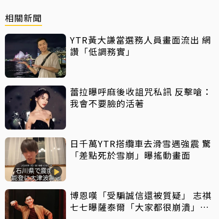
相關新聞
YTR黃大謙當選務人員畫面流出 網
讚「低調務實」
蕾拉曝呼麻後收詛咒私訊 反擊嗆：
我會不要臉的活著
日千萬YTR搭纜車去滑雪遇強震 驚
「差點死於雪崩」曝搖動畫面
博恩嘆「受騙誠信還被質疑」 志祺
七七曝薩泰爾「大家都很崩潰」：
他們是受害者