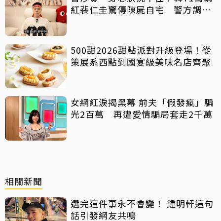
紅裴仁圭驚傳陳屍自宅 警方調查
中
500甜2026甜點派對升級登場！從
策展系西點到國宴級美味名店齊聚
女網紅淚揭黑幕 前夫「假發瘋」騙
光2百萬 再遭愛情騙局套走2千萬
相關新聞
選完這件事永不會變！ 鍾明軒這句
話引發網友共鳴