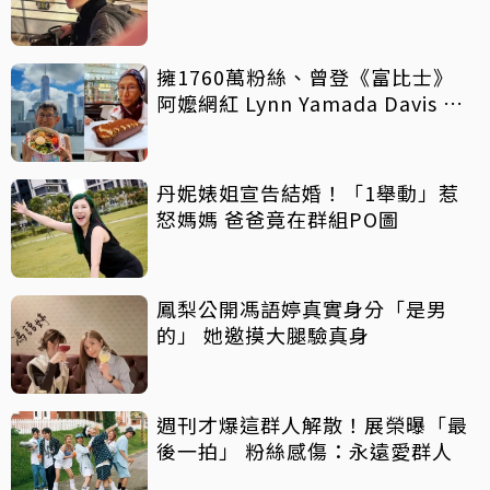
擁1760萬粉絲、曾登《富比士》
阿嬤網紅 Lynn Yamada Davis 驚
傳病逝
丹妮婊姐宣告結婚！「1舉動」惹
怒媽媽 爸爸竟在群組PO圖
鳳梨公開馮語婷真實身分「是男
的」 她邀摸大腿驗真身
週刊才爆這群人解散！展榮曝「最
後一拍」 粉絲感傷：永遠愛群人