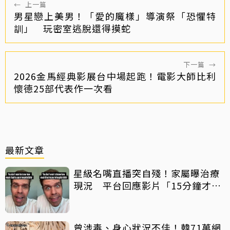
←
上一篇
男星戀上美男！「愛的魔樣」導演祭「恐懼特
訓」 玩密室逃脫還得摸蛇
下一篇
→
2026金馬經典影展台中場起跑！電影大師比利
懷德25部代表作一次看
最新文章
星級名嘴直播突自殘！家屬曝治療
現況 平台回應影片「15分鐘才下
架」原因
曾涉毒、身心狀況不佳！韓71萬網