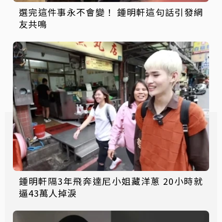
選完這件事永不會變！ 鍾明軒這句話引發網
友共鳴
鍾明軒隔3年飛奔達尼小姐藏洋蔥 20小時就
逼43萬人掉淚