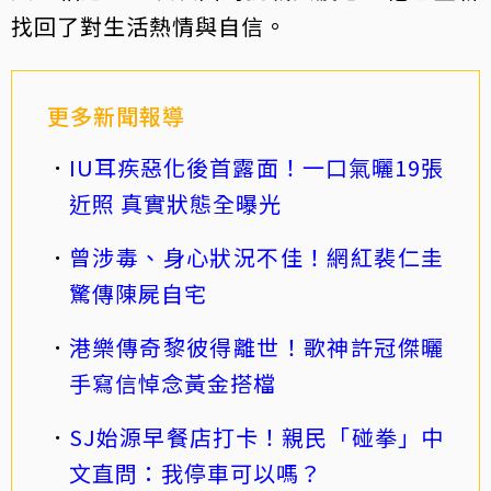
找回了對生活熱情與自信。
更多新聞報導
IU耳疾惡化後首露面！一口氣曬19張
近照 真實狀態全曝光
曾涉毒、身心狀況不佳！網紅裴仁圭
驚傳陳屍自宅
港樂傳奇黎彼得離世！歌神許冠傑曬
手寫信悼念黃金搭檔
SJ始源早餐店打卡！親民「碰拳」中
文直問：我停車可以嗎？