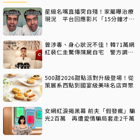
星級名嘴直播突自殘！家屬曝治療
現況 平台回應影片「15分鐘才下
架」原因
曾涉毒、身心狀況不佳！韓71萬網
紅裴仁圭驚傳陳屍自宅 警方調查
中
500甜2026甜點派對升級登場！從
策展系西點到國宴級美味名店齊聚
女網紅淚揭黑幕 前夫「假發瘋」騙
光2百萬 再遭愛情騙局套走2千萬