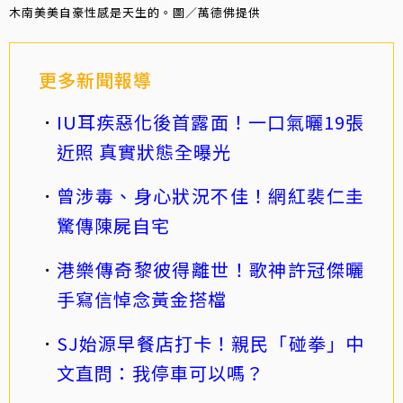
木南美美自豪性感是天生的。圖／萬德佛提供
更多新聞報導
IU耳疾惡化後首露面！一口氣曬19張
近照 真實狀態全曝光
曾涉毒、身心狀況不佳！網紅裴仁圭
驚傳陳屍自宅
港樂傳奇黎彼得離世！歌神許冠傑曬
手寫信悼念黃金搭檔
SJ始源早餐店打卡！親民「碰拳」中
文直問：我停車可以嗎？