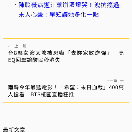
陳聆薇病逝江蕙崩潰爆哭！洩抗癌過
來人心聲：早知讓她多化一點
←
上一篇
台8惡女演太壞被恐嚇「去妳家放炸彈」 高
EQ回擊讓酸民秒消失
下一篇
→
南韓今年最猛電影！「希望：末日血戰」400萬
人搶看 BTS柾國直播狂推
最新文章