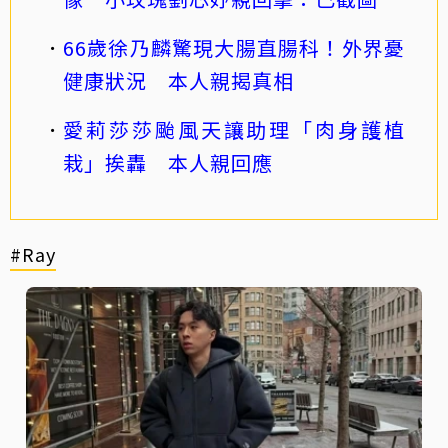
66歲徐乃麟驚現大腸直腸科！外界憂
健康狀況 本人親揭真相
愛莉莎莎颱風天讓助理「肉身護植
栽」挨轟 本人親回應
#Ray