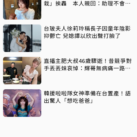
栽」挨轟 本人親回：助理不會被
吹出去
台玻夫人徐莉玲稱長子因童年陰影
抑鬱亡 兒媳譚以欣出聲打臉了
直播主肥大叔46歲驟逝！昔競爭對
手丟丟妹哀悼：輝哥無病痛一路好
走
韓援啦啦隊女神準備在台置產！語
出驚人「想吃爸爸」