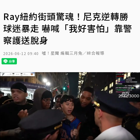
Ray紐約街頭驚魂！尼克逆轉勝
球迷暴走 嚇喊「我好害怕」靠警
察護送脫身
噓！星聞 編輯三月兔／綜合報導
2026-06-12 09:40