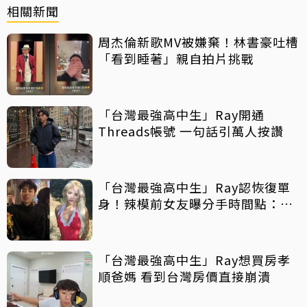
相關新聞
周杰倫新歌MV被嫌棄！林書豪吐槽
「看到睡著」親自拍片挑戰
「台灣最強高中生」Ray開通
Threads帳號 一句話引萬人按讚
「台灣最強高中生」Ray認恢復單
身！辣模前女友曝分手時間點：不
要偷窺我新認識的男生
「台灣最強高中生」Ray想買房孝
順爸媽 看到台灣房價直接崩潰