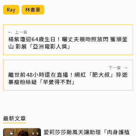
Ray
林書豪
←
上一篇
楊紫瓊迎64歲生日！曬丈夫親吻照放閃 獲頒釜
山 影展「亞洲電影人獎」
下一篇
→
離世前48小時還在直播！網紅「肥大叔」猝逝
暴瘦粉絲疑「早覺得不對」
最新文章
愛莉莎莎颱風天讓助理「肉身護植