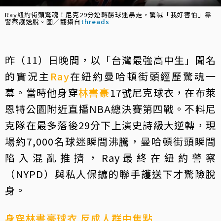
Ray紐約街頭驚魂！尼克29分逆轉勝球迷暴走，驚喊「我好害怕」靠
警察護送脫。圖／翻攝自
threads
昨（11）日晚間，以「台灣最強高中生」聞名
的實況主
Ray
在紐約曼哈頓街頭經歷驚魂一
幕。當時他身穿
林書豪
17號尼克球衣，在布萊
恩特公園附近直播NBA總決賽第四戰。不料尼
克隊在最多落後29分下上演史詩級大逆轉，現
場約7,000名球迷瞬間沸騰，曼哈頓街頭瞬間
陷入混亂推擠，Ray最終在紐約警察
（NYPD）與私人保鑣的聯手護送下才驚險脫
身。
身穿林書豪球衣 反成人群中焦點