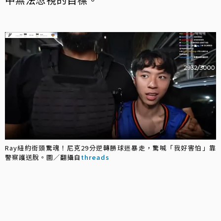
Ray紐約街頭驚魂！尼克29分逆轉勝球迷暴走，驚喊「我好害怕」靠
警察護送脫。圖／翻攝自
threads