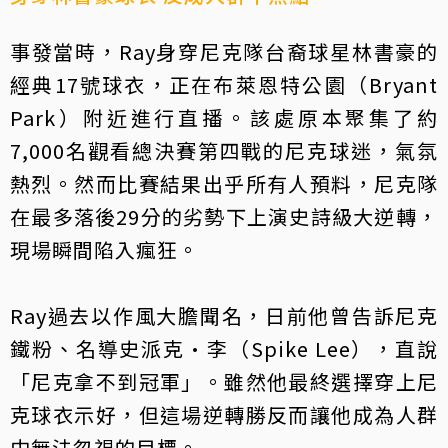
事發當時，Ray身穿尼克隊台裔球星林書豪的
經典17號球衣，正在布萊恩特公園（Bryant
Park）附近進行直播。該處原本聚集了約
7,000名觀看總決賽第四戰的尼克球迷，氣氛
熱烈。然而比賽結果出乎所有人預料，尼克隊
在最多落後29分的劣勢下上演史詩級大逆轉，
現場瞬間陷入瘋狂。
Ray過去以作風大膽聞名，日前他曾告訴尼克
鐵粉、名導史派克·李（Spike Lee），直說
「尼克拿不到冠軍」。雖然他最終選擇穿上尼
克球衣示好，但這場逆轉勝反而讓他成為人群
中無法忽視的目標。