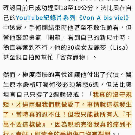
確認目前已成功達到18至19公分。法比奧在自
己的
YouTube紀錄片系列《Von A bis viel》
中透露，手術剛結束時他甚至不敢低頭看，但
當他鼓起勇氣「開箱」看到自己的新尺寸時，
簡直興奮到不行，他的30歲女友麗莎（Lisa）
甚至親自拍照幫忙「留存證物」。
然而，極度膨脹的喜悅卻讓他付出了代價。醫
生原本嚴格叮囑術後必須禁慾6週，但法比奧
坦言自己只撐了2週就破戒：「
我真的沒守規
矩，才過兩週我們就做愛了。事情就這樣發生
了，當時真的忍不住！但我只能勸所有人『千
萬不要這樣做』，因為親熱完後我真的痛到不
行。幸好，剛癒合的手術傷口沒有裂開
。」