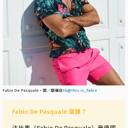
Fabio De Pasquale。圖／翻攝自
IG@this.is_fabio
Fabio De Pasquale 是誰？
法比奧（Fabio De Pasquale）是德國