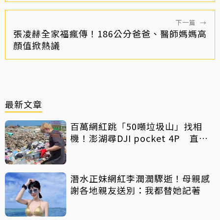
下一篇
→
張凌赫全家福瘋傳！186公分爸爸、醫師媽媽高
顏值掀熱議
最新文章
百萬網紅跳「50噸垃圾山」找相
機！澎湖尋DJI pocket 4P 直播
吸4000人集氣
潛水正妹網紅李潤潤驟逝！母親感
謝各地親友送別：我都替她記著