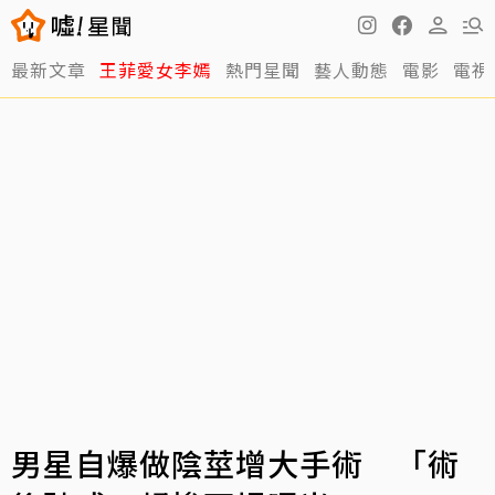
最新文章
王菲愛女李嫣
熱門星聞
藝人動態
電影
電視
男星自爆做陰莖增大手術 「術