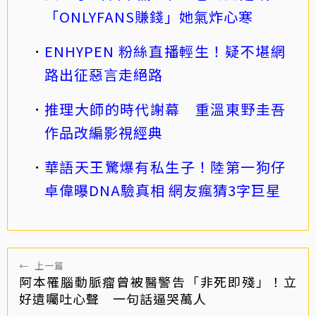
「ONLYFANS賺錢」她氣炸心寒
ENHYPEN 粉絲直播輕生！疑不堪網
路出征惡言走絕路
推理大師的時代謝幕 重溫東野圭吾
作品改編影視經典
華語天王驚爆有私生子！陸第一狗仔
卓偉曝DNA驗真相 網友瘋猜3字巨星
←
上一篇
阿本罹腦動脈瘤曾被醫警告「非死即殘」！立
好遺囑吐心聲 一句話逼哭萬人