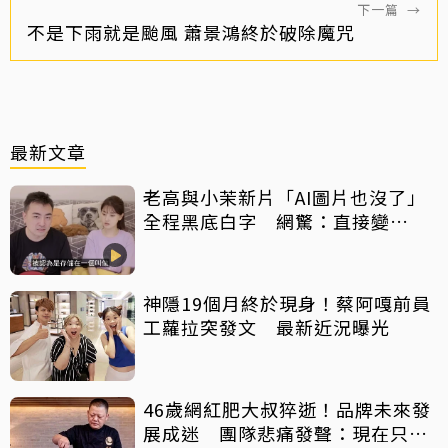
下一篇
→
不是下雨就是颱風 蕭景鴻終於破除魔咒
最新文章
老高與小茉新片「AI圖片也沒了」
全程黑底白字 網驚：直接變
Podcast
神隱19個月終於現身！蔡阿嘎前員
工蘿拉突發文 最新近況曝光
46歲網紅肥大叔猝逝！品牌未來發
展成迷 團隊悲痛發聲：現在只想