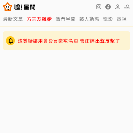
最新文章
方志友離婚
熱門星聞
藝人動態
電影
電視
遭質疑挪用會費買豪宅名車 曹雨婷出聲反擊了
伊能靜認了「逼」小哈利參加陸綜！背後原因超
暖心