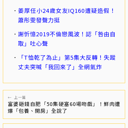
姜厚任小24歲女友IQ160遭疑造假！
蕭彤雯發聲力挺
謝忻憶2019不倫戀風波！認「咎由自
取」吐心聲
「T恤乾了為止」第5集大反轉！失蹤
丈夫突喊「我回來了」全網氣炸
←
上一篇
富婆砸錢自肥「50集硬塞60場吻戲」！鮮肉遭
爆「包養、開房」全說了