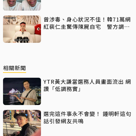
架」原因
曾涉毒、身心狀況不佳！韓71萬網
紅裴仁圭驚傳陳屍自宅 警方調查
中
相關新聞
YTR黃大謙當選務人員畫面流出 網
讚「低調務實」
選完這件事永不會變！ 鍾明軒這句
話引發網友共鳴