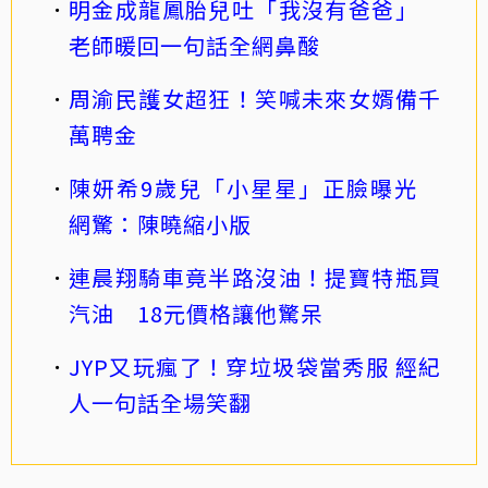
明金成龍鳳胎兒吐「我沒有爸爸」
老師暖回一句話全網鼻酸
周渝民護女超狂！笑喊未來女婿備千
萬聘金
陳妍希9歲兒「小星星」正臉曝光
網驚：陳曉縮小版
連晨翔騎車竟半路沒油！提寶特瓶買
汽油 18元價格讓他驚呆
JYP又玩瘋了！穿垃圾袋當秀服 經紀
人一句話全場笑翻