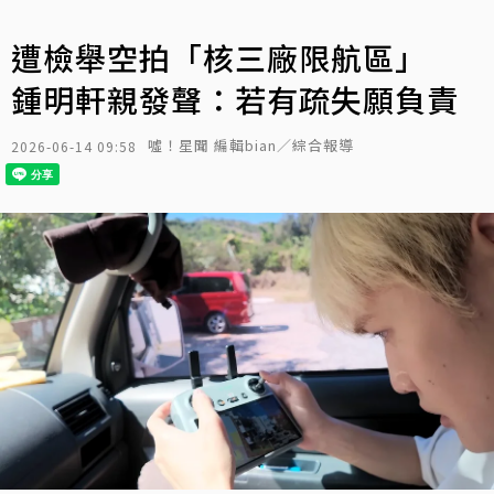
遭檢舉空拍「核三廠限航區」
鍾明軒親發聲：若有疏失願負責
噓！星聞 編輯bian／綜合報導
2026-06-14 09:58