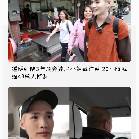
鍾明軒隔3年飛奔達尼小姐藏洋蔥 20小時就
逼43萬人掉淚