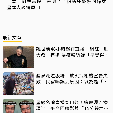
「本土劇林志玲」去哪了？粉絲狂敲碗回歸女
星本人親揭原因
最新文章
離世前48小時還在直播！網紅「肥
大叔」猝逝 暴瘦粉絲疑「早覺得不
對」
翻澎湖垃圾場！放火找相機宣告失
敗 民宿曝誤丟原因：以為是「按
摩棒」 喊話已和解勿出征
星級名嘴直播突自殘！家屬曝治療
現況 平台回應影片「15分鐘才下