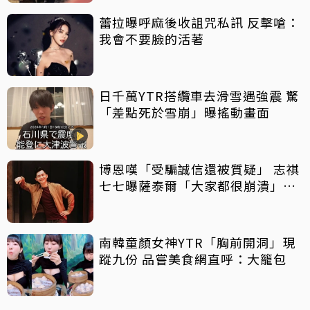
蕾拉曝呼麻後收詛咒私訊 反擊嗆：
我會不要臉的活著
日千萬YTR搭纜車去滑雪遇強震 驚
「差點死於雪崩」曝搖動畫面
博恩嘆「受騙誠信還被質疑」 志祺
七七曝薩泰爾「大家都很崩潰」：
他們是受害者
南韓童顏女神YTR「胸前開洞」現
蹤九份 品嘗美食網直呼：大籠包