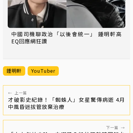
中國司機聊政治「以後會統一」 鍾明軒高
EQ回應網狂讚
鍾明軒
YouTuber
←
上一篇
才破影史紀錄！「蜘蛛人」女星驚傳病逝 4月
中風昏迷拔管放棄治療
下一篇
→