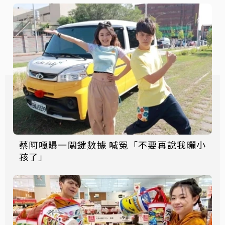
蔡阿嘎曝一關鍵數據 喊冤「不要再說我曬小
孩了」