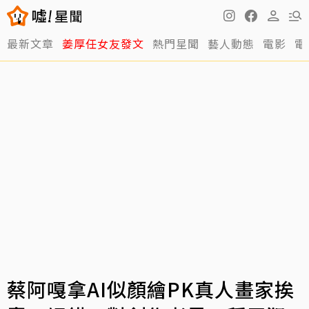
最新文章
姜厚任女友發文
熱門星聞
藝人動態
電影
電
蔡阿嘎拿AI似顏繪PK真人畫家挨