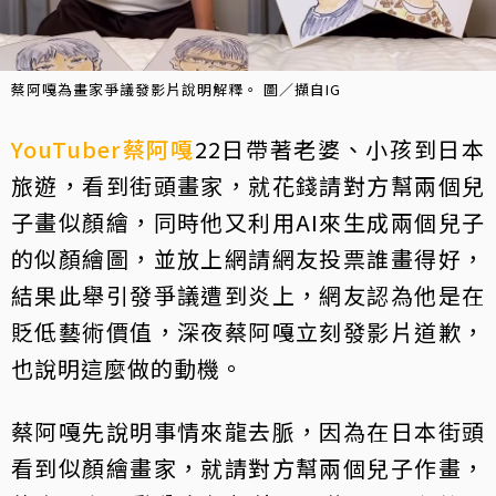
蔡阿嘎為畫家爭議發影片說明解釋。 圖／擷自IG
YouTuber
蔡阿嘎
22日帶著老婆、小孩到日本
旅遊，看到街頭畫家，就花錢請對方幫兩個兒
子畫似顏繪，同時他又利用AI來生成兩個兒子
的似顏繪圖，並放上網請網友投票誰畫得好，
結果此舉引發爭議遭到炎上，網友認為他是在
貶低藝術價值，深夜蔡阿嘎立刻發影片道歉，
也說明這麼做的動機。
蔡阿嘎先說明事情來龍去脈，因為在日本街頭
看到似顏繪畫家，就請對方幫兩個兒子作畫，