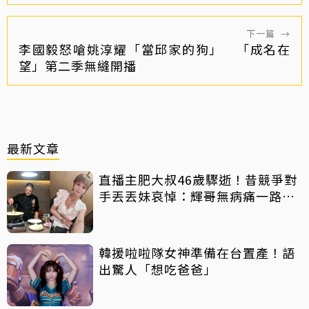
下一篇
→
李國毅怒嗆姚淳耀「當邱家的狗」 「成名在
望」第二季無縫開播
最新文章
直播主肥大叔46歲驟逝！昔競爭對
手丟丟妹哀悼：輝哥無病痛一路好
走
韓援啦啦隊女神準備在台置產！語
出驚人「想吃爸爸」