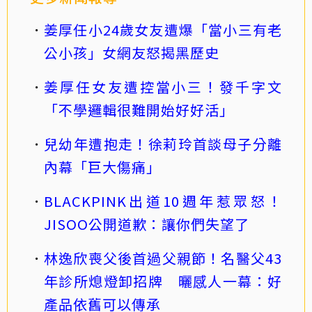
姜厚任小24歲女友遭爆「當小三有老
公小孩」女網友怒揭黑歷史
姜厚任女友遭控當小三！發千字文
「不學邏輯很難開始好好活」
兒幼年遭抱走！徐莉玲首談母子分離
內幕「巨大傷痛」
BLACKPINK出道10週年惹眾怒！
JISOO公開道歉：讓你們失望了
林逸欣喪父後首過父親節！名醫父43
年診所熄燈卸招牌 曬感人一幕：好
產品依舊可以傳承