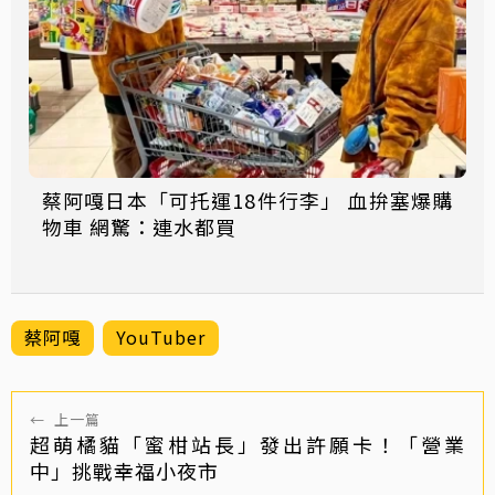
蔡阿嘎日本「可托運18件行李」 血拚塞爆購
物車 網驚：連水都買
蔡阿嘎
YouTuber
←
上一篇
超萌橘貓「蜜柑站長」發出許願卡！「營業
中」挑戰幸福小夜市