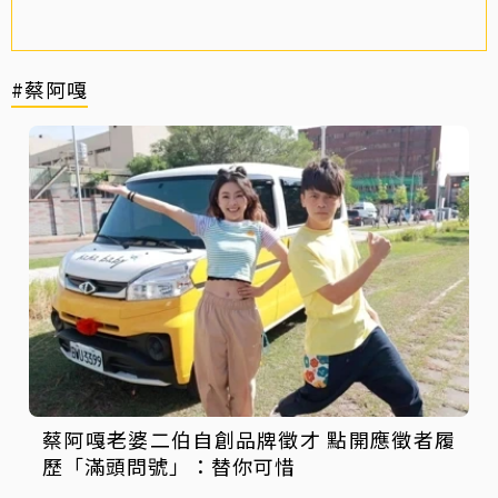
#蔡阿嘎
蔡阿嘎老婆二伯自創品牌徵才 點開應徵者履
歷「滿頭問號」：替你可惜