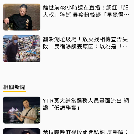
離世前48小時還在直播！網紅「肥
大叔」猝逝 暴瘦粉絲疑「早覺得不
對」
翻澎湖垃圾場！放火找相機宣告失
敗 民宿曝誤丟原因：以為是「按
摩棒」 喊話已和解勿出征
相關新聞
YTR黃大謙當選務人員畫面流出 網
讚「低調務實」
蕾拉曝呼麻後收詛咒私訊 反擊嗆：