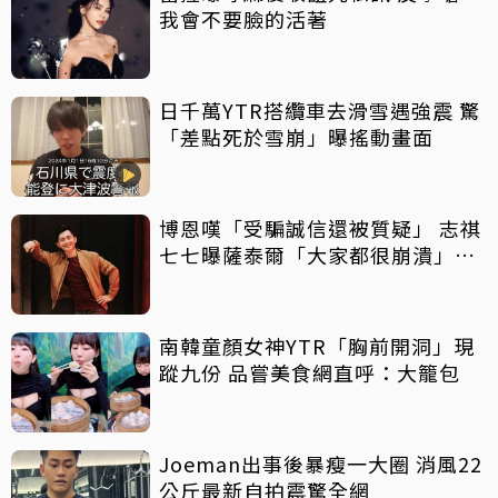
我會不要臉的活著
日千萬YTR搭纜車去滑雪遇強震 驚
「差點死於雪崩」曝搖動畫面
博恩嘆「受騙誠信還被質疑」 志祺
七七曝薩泰爾「大家都很崩潰」：
他們是受害者
南韓童顏女神YTR「胸前開洞」現
蹤九份 品嘗美食網直呼：大籠包
Joeman出事後暴瘦一大圈 消風22
公斤最新自拍震驚全網