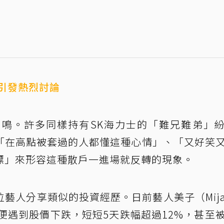
引發熱烈討論
鳴。許多同樣持有SK海力士的「難兄難弟」
「在高點被套過的人都懂這種心情」、「又好笑
標」來形容這種散戶一進場就反轉的現象。
藝人分享類似的投資經歷。日前藝人美子（Mij
便遇到股價下跌，短短5天跌幅超過12%，甚至