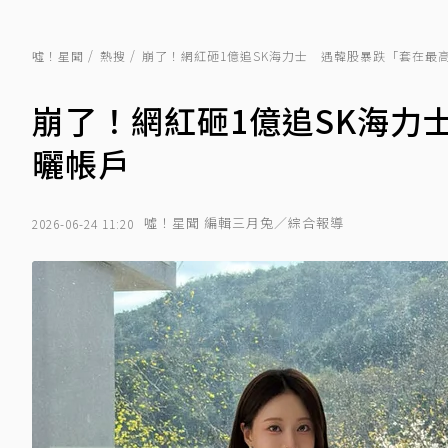
噓！星聞
熱搜
崩了！網紅砸1億追SK海力士 遇韓股暴跌「套在最
崩了！網紅砸1億追SK海力
曬帳戶
噓！星聞 編輯三月兔／綜合報導
2026-06-24 11:20