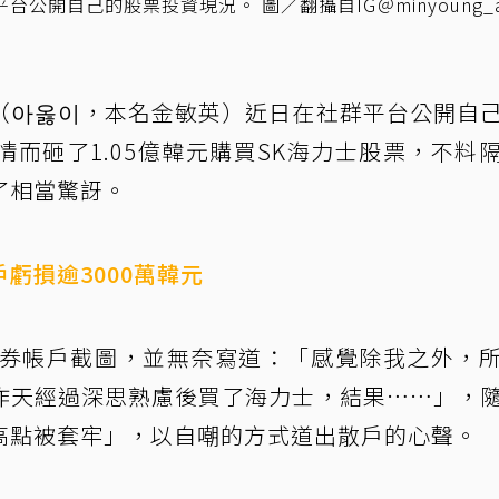
自己的股票投資現況。 圖／翻攝自IG＠minyoung_ao
（아옳이，本名金敏英）近日在社群平台公開自
而砸了1.05億韓元購買SK海力士股票，不料
了相當驚訝。
虧損逾3000萬韓元
證券帳戶截圖，並無奈寫道：「感覺除我之外，
昨天經過深思熟慮後買了海力士，結果……」，
高點被套牢」，以自嘲的方式道出散戶的心聲。