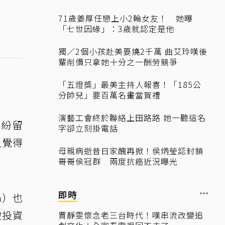
71歲姜厚任戀上小2輪女友！ 她曝
「七世因緣」：3歲就認定是他
獨／2個小孩赴美要燒2千萬 曲艾玲嘆後
輩削價只拿她十分之一酬勞競爭
「五燈獎」最美主持人報喜！「185公
分帥兒」要百萬名畫當賀禮
演藝工會終於聯絡上田路路 她一聽這名
紛紛留
字卻立刻掛電話
又覺得
母親病逝昔日家醜再掀！侯炳瑩認封鎖
哥哥侯冠群 兩度抗癌近況曝光
即時
a）也
被投資
賈靜雯懷念老三台時代！嘆串流改變追