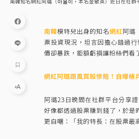
南韓知名網紅阿璐（아옳이，本名金敏英）近日在社群平台公開
南韓
模特兒出身的知名
網紅
阿璐
票投資現況，坦言因擔心錯過行情
價卻暴跌，鉅額虧損讓粉絲們看
網紅阿璐跟風買股慘賠！自曝帳戶
阿璐23日晚間在社群平台分享
好像都透過股票賺到錢了，於是
更自嘲：「我的特長：在股票最