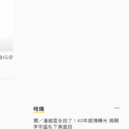
IG＠
哈燒
獨／潘越雲全說了！40年感情曝光 揭開
李宗盛私下真面目