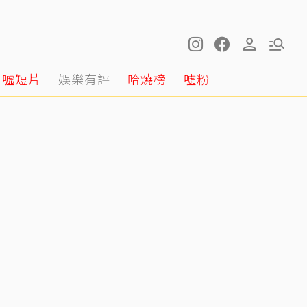
噓短片
娛樂有評
哈燒榜
噓粉