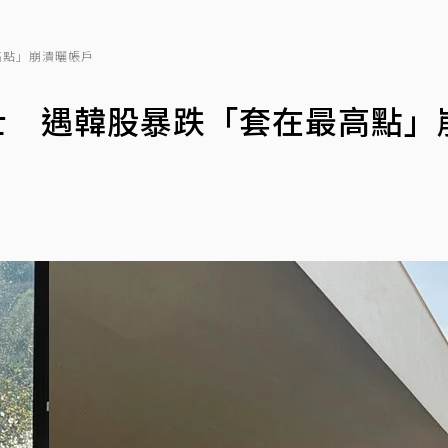
高點」崩潰曬帳戶
士 遇韓股暴跌「套在最高點」