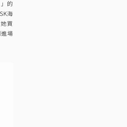
）」的
SK海
在她買
剛進場