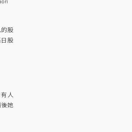
ri
己的股
隔日股
所有人
隨後她