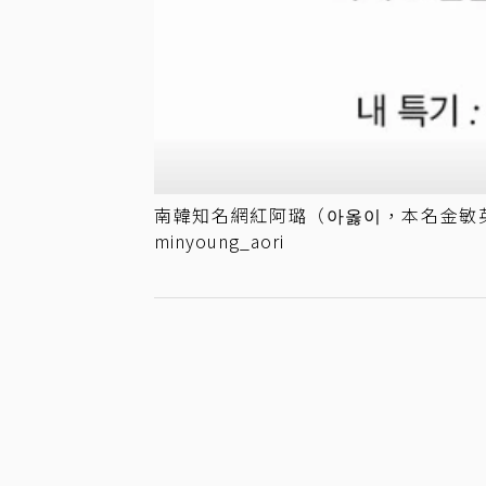
南韓知名網紅阿璐（아옳이，本名金敏
minyoung_aori