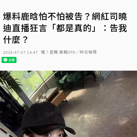
爆料鹿晗怕不怕被告？網紅司曉
迪直播狂言「都是真的」：告我
什麼？
噓！星聞 編輯Shh／綜合報導
2026-07-07 14:47