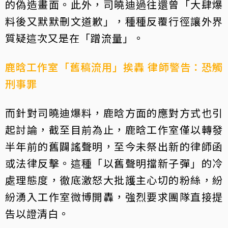
的偽造畫面。此外，司曉迪過往還曾「大肆爆
料後又默默刪文道歉」，種種反覆行徑讓外界
質疑這次又是在「蹭流量」。
鹿晗工作室「舊稿流用」挨轟 律師警告：恐觸
刑事罪
而針對司曉迪爆料，鹿晗方面的應對方式也引
起討論，截至目前為止，鹿晗工作室僅以轉發
半年前的舊闢謠聲明，至今未祭出新的律師函
或法律反擊。這種「以舊聲明擋新子彈」的冷
處理態度，徹底激怒大批護主心切的粉絲，紛
紛湧入工作室微博開轟，強烈要求團隊直接提
告以證清白。