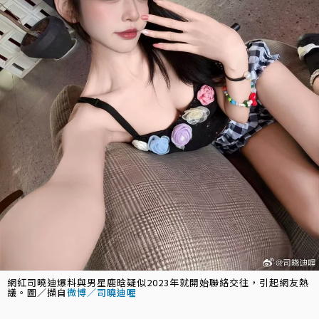
網紅司曉迪爆料與男星鹿晗疑似2023年就開始聯絡交往，引起網友熱
議。圖／擷自
微博／司曉迪喔