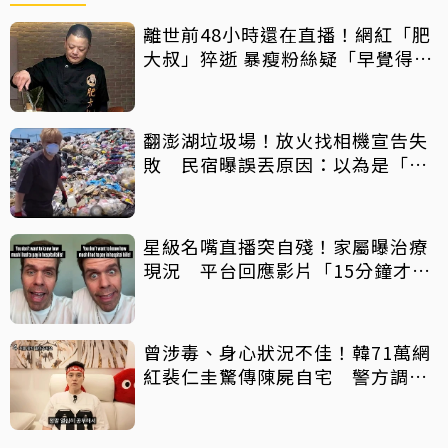
離世前48小時還在直播！網紅「肥
大叔」猝逝 暴瘦粉絲疑「早覺得不
對」
翻澎湖垃圾場！放火找相機宣告失
敗 民宿曝誤丟原因：以為是「按
摩棒」 喊話已和解勿出征
星級名嘴直播突自殘！家屬曝治療
現況 平台回應影片「15分鐘才下
架」原因
曾涉毒、身心狀況不佳！韓71萬網
紅裴仁圭驚傳陳屍自宅 警方調查
中