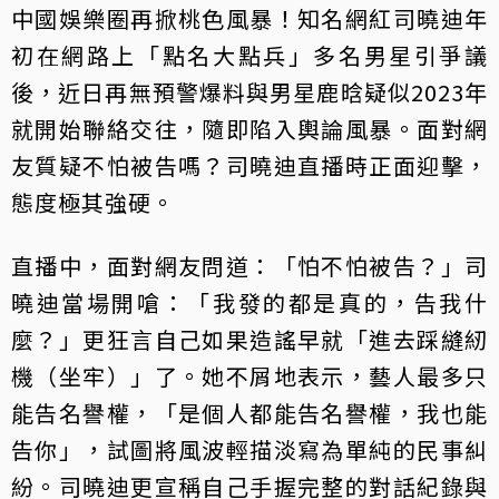
中國娛樂圈再掀桃色風暴！知名網紅司曉迪年
初在網路上「點名大點兵」多名男星引爭議
後，近日再無預警爆料與男星鹿晗疑似2023年
就開始聯絡交往，隨即陷入輿論風暴。面對網
友質疑不怕被告嗎？司曉迪直播時正面迎擊，
態度極其強硬。
直播中，面對網友問道：「怕不怕被告？」司
曉迪當場開嗆：「我發的都是真的，告我什
麼？」更狂言自己如果造謠早就「進去踩縫紉
機（坐牢）」了。她不屑地表示，藝人最多只
能告名譽權，「是個人都能告名譽權，我也能
告你」，試圖將風波輕描淡寫為單純的民事糾
紛。司曉迪更宣稱自己手握完整的對話紀錄與