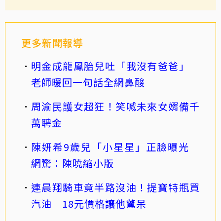
更多新聞報導
明金成龍鳳胎兒吐「我沒有爸爸」
老師暖回一句話全網鼻酸
周渝民護女超狂！笑喊未來女婿備千
萬聘金
陳妍希9歲兒「小星星」正臉曝光
網驚：陳曉縮小版
連晨翔騎車竟半路沒油！提寶特瓶買
汽油 18元價格讓他驚呆