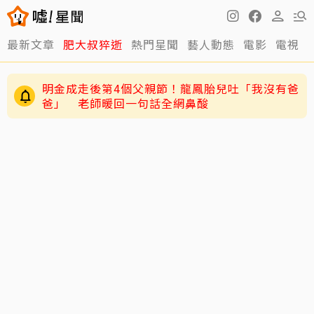
最新文章
肥大叔猝逝
熱門星聞
藝人動態
電影
電視
明金成走後第4個父親節！龍鳳胎兒吐「我沒有爸
爸」 老師暖回一句話全網鼻酸
小刀驚爆豪門婚變！與台玻千金12年婚姻傳已畫
王凱靈堂曝光！白衣遺照+黑色郵筒 媽媽缺席原
句點 離婚原因曝光
因曝光