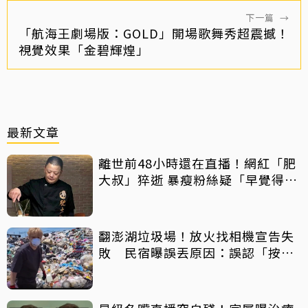
下一篇
→
「航海王劇場版：GOLD」開場歌舞秀超震撼！
視覺效果「金碧輝煌」
最新文章
離世前48小時還在直播！網紅「肥
大叔」猝逝 暴瘦粉絲疑「早覺得不
對」
翻澎湖垃圾場！放火找相機宣告失
敗 民宿曝誤丟原因：誤認「按摩
棒」 喊話已和解勿出征