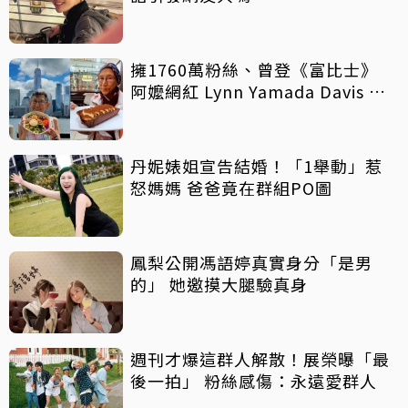
擁1760萬粉絲、曾登《富比士》
阿嬤網紅 Lynn Yamada Davis 驚
傳病逝
丹妮婊姐宣告結婚！「1舉動」惹
怒媽媽 爸爸竟在群組PO圖
鳳梨公開馮語婷真實身分「是男
的」 她邀摸大腿驗真身
週刊才爆這群人解散！展榮曝「最
後一拍」 粉絲感傷：永遠愛群人