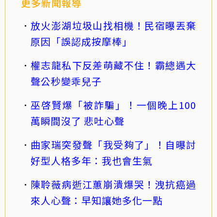
更多新聞報導
放火澎湖垃圾山找相機！民宿曝丟棄
原因「誤認成按摩棒」
權志龍私下反差萌藏不住！霸總遇大
聲公秒變乖兒子
巫啓賢爆「被詐騙」！一個晚上100
萬瞬間沒了 悲吐心聲
曲家瑞突發聲「我受夠了」！自曝討
好型人格多年：我也會生氣
陳聆薇病逝江蕙崩潰爆哭！洩抗癌過
來人心聲：早知讓她多化一點