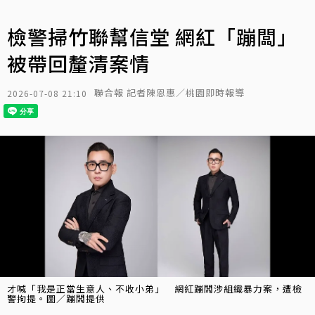
檢警掃竹聯幫信堂 網紅「蹦闆」
被帶回釐清案情
聯合報 記者陳恩惠／桃園即時報導
2026-07-08 21:10
才喊「我是正當生意人、不收小弟」 網紅蹦闆涉組織暴力案，遭檢
警拘提。圖／蹦闆提供