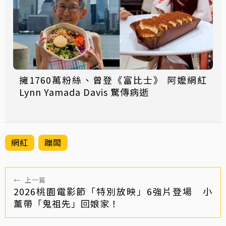
擁1760萬粉絲、曾登《富比士》 阿嬤網紅
Lynn Yamada Davis 驚傳病逝
網紅
蹦闆
←
上一篇
2026桃園電影節「特別放映」6強片登場 小
薰帶「鬼祖先」回娘家！