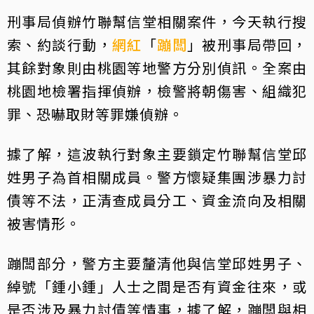
刑事局偵辦竹聯幫信堂相關案件，今天執行搜
索、約談行動，
網紅
「
蹦闆
」被刑事局帶回，
其餘對象則由桃園等地警方分別偵訊。全案由
桃園地檢署指揮偵辦，檢警將朝傷害、組織犯
罪、恐嚇取財等罪嫌偵辦。
據了解，這波執行對象主要鎖定竹聯幫信堂邱
姓男子為首相關成員。警方懷疑集團涉暴力討
債等不法，正清查成員分工、資金流向及相關
被害情形。
蹦闆部分，警方主要釐清他與信堂邱姓男子、
綽號「鍾小鍾」人士之間是否有資金往來，或
是否涉及暴力討債等情事，據了解，蹦闆與相