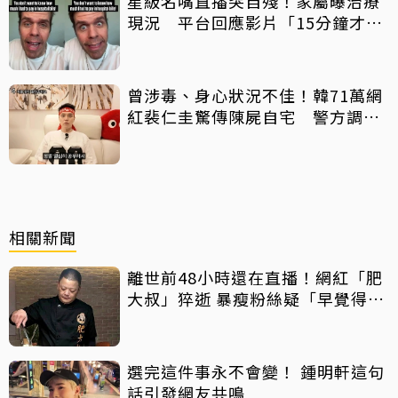
星級名嘴直播突自殘！家屬曝治療
現況 平台回應影片「15分鐘才下
架」原因
曾涉毒、身心狀況不佳！韓71萬網
紅裴仁圭驚傳陳屍自宅 警方調查
中
相關新聞
離世前48小時還在直播！網紅「肥
大叔」猝逝 暴瘦粉絲疑「早覺得不
對」
選完這件事永不會變！ 鍾明軒這句
話引發網友共鳴