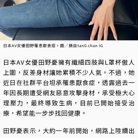
日本AV女優田野罹患厭食症。圖／摘自tan0.chan IG
日本AV女優田野憂擁有纖細四肢與L罩杯傲人
上圍，反差身材讓她累積不少人氣。不過，她
近日在社群平台坦承罹患厭食症，透露過去一
年因長期遭受網友惡意攻擊身材，承受極大心
理壓力，最終導致生病，目前已開始接受治
療，希望能一步步找回健康。
田野憂表示，大約一年前開始，網路上陸續出