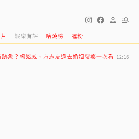
短片
娛樂有評
哈燒榜
噓粉
有跡象？楊銘威、方志友過去婚姻裂痕一次看
12:16