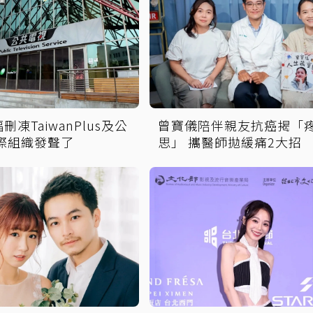
凍TaiwanPlus及公
曾寶儀陪伴親友抗癌揭「
際組織發聲了
思」 攜醫師拋緩痛2大招