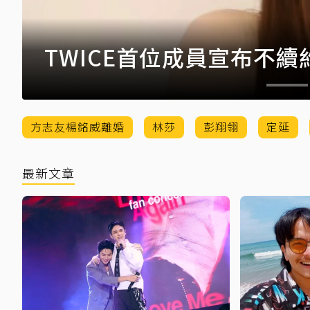
TWICE首位成員宣布不
方志友楊銘威離婚
林莎
彭翔翎
定延
最新文章