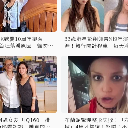
INK歡慶10周年卻惹
33歲港星彭翔翎告別9年
oo首吐落淚原因 籲勿過
涯！轉行開計程車 每天
8200元「收入反而更穩定
4歲女友「IQ160」遭
布蘭妮驚爆整形失敗！「
蕭彤雯認證：她真的是
掉」4周才恢復！怒喊：不