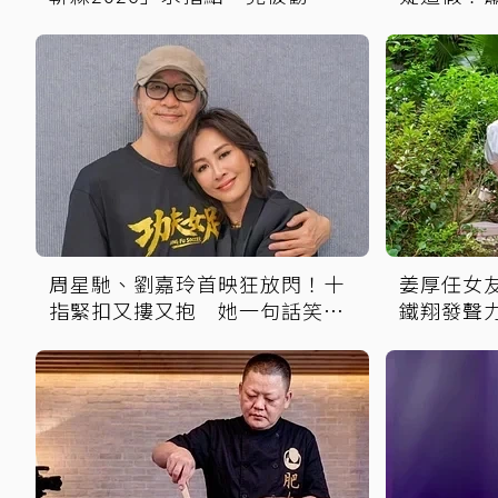
肌肉就好」
台大畢業
周星馳、劉嘉玲首映狂放閃！十
姜厚任女
指緊扣又摟又抱 她一句話笑翻
鐵翔發聲
全場