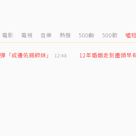
電影
電視
音樂
熱搜
500齣
500歌
噓
撼彈「成邊佑錫師妹」
12年婚姻走到盡頭早
12:48