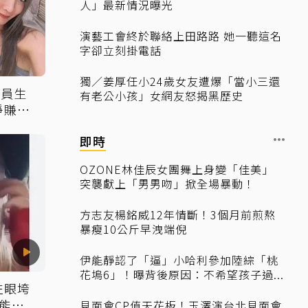
人」最新情況曝光
演藝工會終於聯絡上田路路 她一聽這名
字卻立刻掛電話
獨／姜厚任小24歲女友遭爆「當小三還
演員生
有老公小孩」女網友怒揭黑歷史
淨賺
」
即時
OZONE林佳辰女團舞上身變「佳美」
突襲獻上「男男吻」掀全場暴動！
方志友楊銘威12年情斷！3個月前煎熬
暴瘦10公斤早洩端倪
伊能靜認了「逼」小哈利參加陸綜「桃
花塢6」！曝背後原因：不希望孩子過...
左眼垮
能相
見面會CP值天花板！玉澤演台北見面會