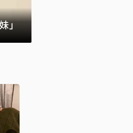
師妹」
遭質疑挪用演藝工會