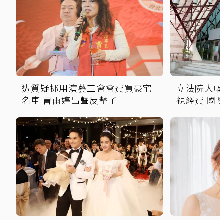
遭質疑挪用演藝工會會費買豪宅
立法院大幅刪
名車 曹雨婷出聲反擊了
視經費 國