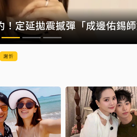
續約！定延拋震撼彈「成邊佑錫
謝忻