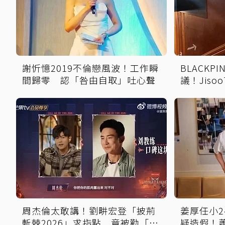
謝忻憶2019不倫戀風波！工作瞬
BLACKP
間歸零 認「咎由自取」吐心聲
議！Jis
度解讀
周杰倫太敢講！劉畊宏登「披荊
姜厚任小2
斬棘2026」求指點 竟被勸「露
疑造假！