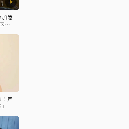
參加陸
因：
約！定
妹」