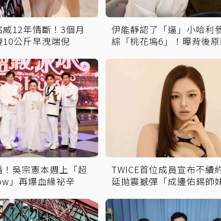
威12年情斷！3個月
伊能靜認了「逼」小哈利
10公斤早洩端倪
綜「桃花塢6」！曝背後原
不希望孩子過得太容易
婚！吳宗憲本週上「超
TWICE首位成員宣布不續
ow」再爆血緣祕辛
延拋震撼彈「成邊佑錫師