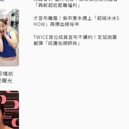
「再創超近距離福利」
才宣布離婚！吳宗憲本週上「超級冰冰S
HOW」再爆血緣祕辛
TWICE首位成員宣布不續約！定延拋震
撼彈「成邊佑錫師妹」
阿嘎前
況曝光