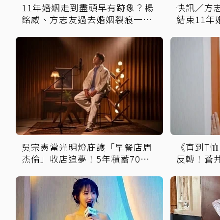
11年婚姻走到盡頭早有跡象？楊
快訊／方
銘威、方志友過去婚姻裂痕一次
結束11
看
是家人」
吳宗憲當光明燈庇護「早餐店周
《直到T
杰倫」收店追夢！5年積蓄70萬
反轉！蒼
全砸光
失蹤丈夫
氣炸