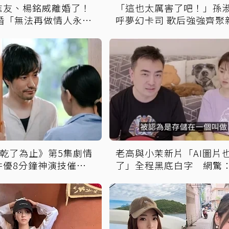
志友、楊銘威離婚了！
「這也太厲害了吧！」孫
年婚「無法再做情人永遠
呼夢幻卡司 歌后強強齊聚
回憶殺
恤乾了為止》第5集劇情
老高與小茉新片「AI圖片
井優8分鐘神演技催淚
了」全程黑底白字 網驚
突喊「我回來了」全網
變Podcast