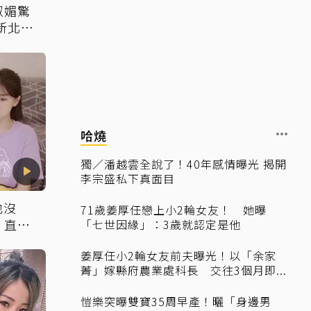
淑媚驚
新北掀
哈燒
獨／潘越雲全說了！40年感情曝光 揭開
李宗盛私下真面目
也沒
71歲姜厚任戀上小2輪女友！ 她曝
：直接
「七世因緣」：3歲就認定是他
姜厚任小2輪女友前夫曝光！以「余家
菁」嫁縣府農業處科長 交往3個月即...
愷樂突曝雙寶35周早產！曬「身邊男