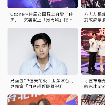
Ozone林佳辰女團舞上身變「佳
方志友楊銘
美」 突襲獻上「男男吻」掀全
前煎熬暴瘦
場暴動！
見面會CP值天花板！玉澤演台北
才宣布離
見面會「再創超近距離福利」
級冰冰Sh