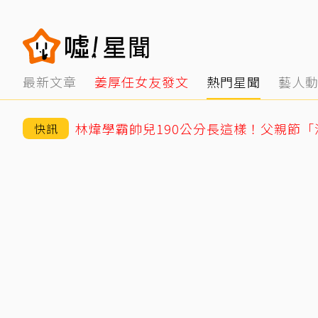
最新文章
姜厚任女友發文
熱門星聞
藝人
林煒學霸帥兒190公分長這樣！父親節
快訊