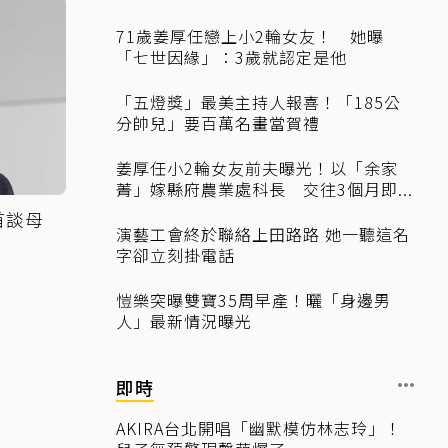
71歲姜厚任戀上小2輪女友！ 她曝
「七世因緣」：3歲就認定是他
「五燈獎」最美主持人報喜！「185公
分帥兒」要百萬名畫當賀禮
姜厚任小2輪女友前夫曝光！以「余家
菁」嫁縣府農業處科長 交往3個月即...
首談母
演藝工會終於聯絡上田路路 她一聽這名
字卻立刻掛電話
愷樂突曝雙寶35周早產！曬「身邊男
人」最新情況曝光
即時
AKIRA台北開唱「幽默模仿林志玲」！