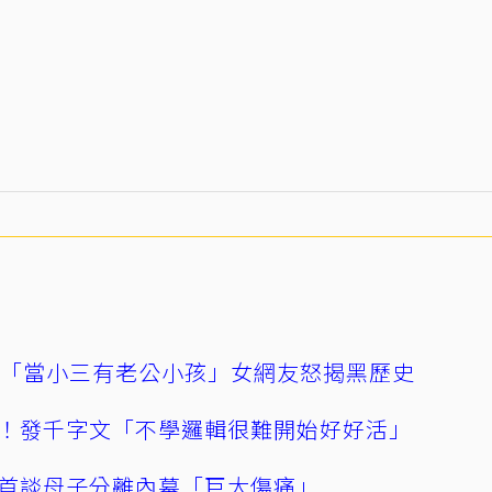
爆「當小三有老公小孩」女網友怒揭黑歷史
！發千字文「不學邏輯很難開始好好活」
首談母子分離內幕「巨大傷痛」