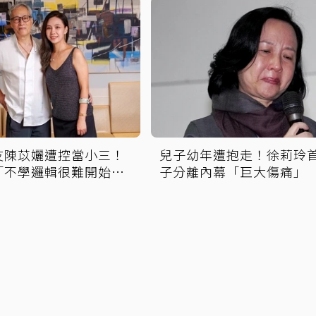
友陳苡孋遭控當小三！
兒子幼年遭抱走！徐莉玲
「不學邏輯很難開始好
子分離內幕「巨大傷痛」