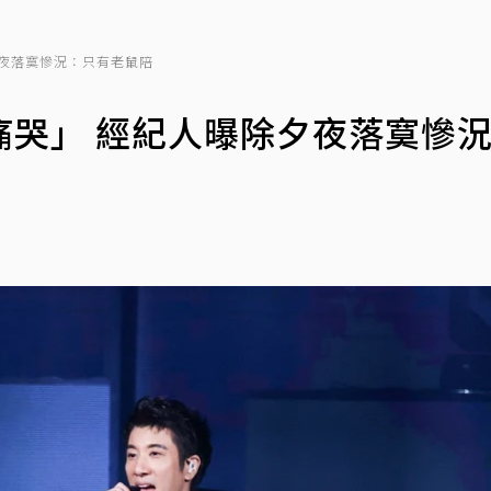
夜落寞慘況：只有老鼠陪
痛哭」 經紀人曝除夕夜落寞慘