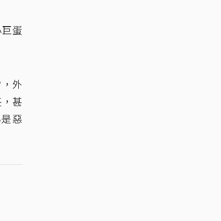
小巨蛋
當，外
喪，甚
為是惡