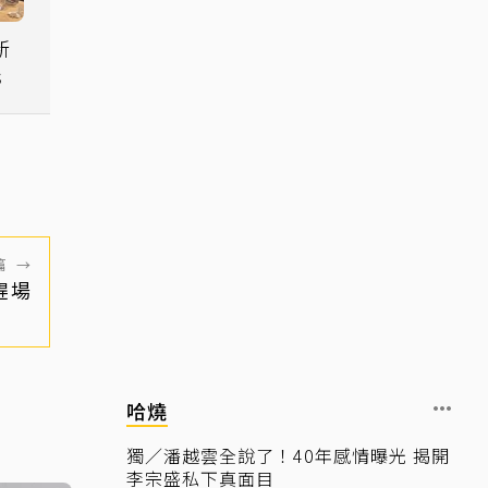
新
光
篇
→
趕場
哈燒
獨／潘越雲全說了！40年感情曝光 揭開
李宗盛私下真面目