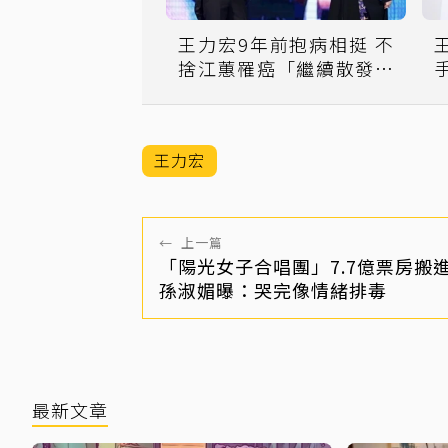
王力宏9年前抱病相挺 不
捨江蕙罹癌「繼續散發光
芒」
王力宏
←
上一篇
「陽光女子合唱團」7.7億票房搬
孫淑媚曝：哭完像情緒排毒
最新文章