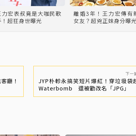
王力宏表叔竟是大咖民歌
離婚3年！王力宏傳有
手！超狂身世曝光
女友？超兇正妹身分曝
下一
進客廳！
JYP朴軫永搞笑短片爆紅！穿垃圾袋
Waterbomb 還被勸改名「JPG」