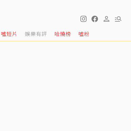
噓短片
娛樂有評
哈燒榜
噓粉