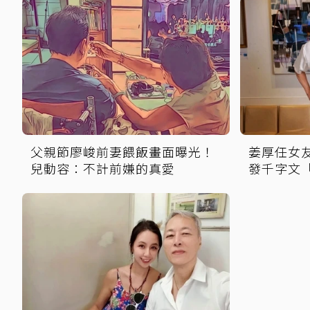
父親節廖峻前妻餵飯畫面曝光！
姜厚任女
兒動容：不計前嫌的真愛
發千字文
好活」