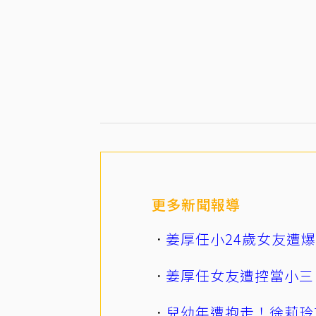
更多新聞報導
姜厚任小24歲女友遭
姜厚任女友遭控當小三
兒幼年遭抱走！徐莉玲