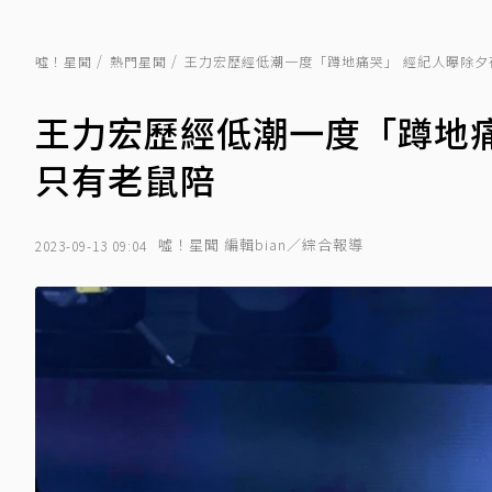
噓！星聞
熱門星聞
王力宏歷經低潮一度「蹲地痛哭」 經紀人曝除夕
王力宏歷經低潮一度「蹲地
只有老鼠陪
噓！星聞 編輯bian／綜合報導
2023-09-13 09:04