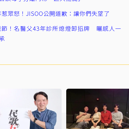
0週年惹眾怒！JISOO公開道歉：讓你們失望了
節！名醫父43年診所熄燈卸招牌 曬感人一
承