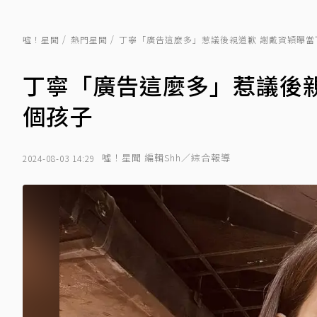
噓！星聞
熱門星聞
丁寧「廣告這麼多」惹議後親道歉 謝戴資穎曝當
丁寧「廣告這麼多」惹議後
個孩子
噓！星聞 編輯Shh／綜合報導
2024-08-03 14:29