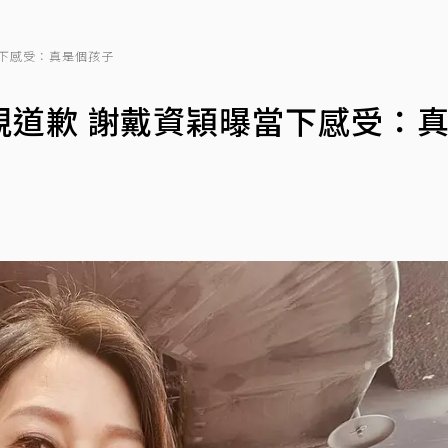
下感受：真是個孩子
親道歉 謝戴資穎曝當下感受：