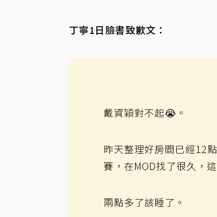
丁寧1日臉書致歉文：
戴資穎對不起😭。
昨天整理好房間已經12
賽，在MOD找了很久，
兩點多了該睡了。