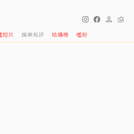
噓短片
娛樂有評
哈燒榜
噓粉