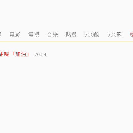
態
電影
電視
音樂
熱搜
500齣
500歌
玲甜喊「加油」
20:54