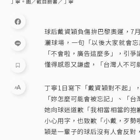
丁寧。圖／截自臉書／丁寧
球后戴資穎負傷拚巴黎奧運，7
灑球場，一句「以後大家就會忘
「不會啦，廣告這麼多」，引爭
懂得感恩又謙虛，「台灣人不可
丁寧1日寫下「戴資穎對不起」
「妳怎麼可能會被忘記」、「台
她向球迷道歉「我相當相當的抱
小心用字，也致歉「小戴，歹勢
穎是一輩子的球后沒有人會反對