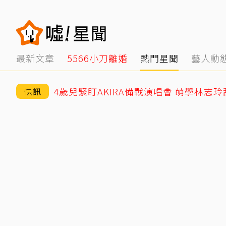
最新文章
5566小刀離婚
熱門星聞
藝人動
4歲兒緊盯AKIRA備戰演唱會 萌學林志
快訊