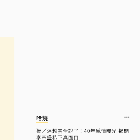
哈燒
獨／潘越雲全說了！40年感情曝光 揭開
李宗盛私下真面目