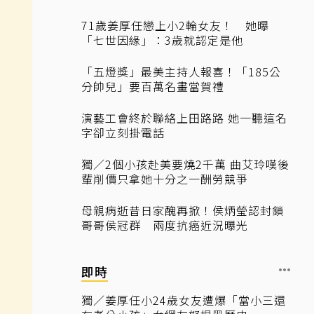
71歲姜厚任戀上小2輪女友！ 她曝
「七世因緣」：3歲就認定是他
「五燈獎」最美主持人報喜！「185公
分帥兒」要百萬名畫當賀禮
演藝工會終於聯絡上田路路 她一聽這名
字卻立刻掛電話
獨／2個小孩赴美要燒2千萬 曲艾玲嘆後
輩削價只拿她十分之一酬勞競爭
母親病逝昔日家醜再掀！侯炳瑩認封鎖
哥哥侯冠群 兩度抗癌近況曝光
即時
獨／姜厚任小24歲女友遭爆「當小三還