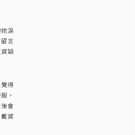
的她淚
下留言
戴資穎
她覺得
舒服，
往後會
，戴資