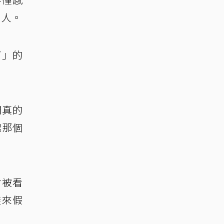
的人。
了」的
們真的
起那個
會被看
避來假