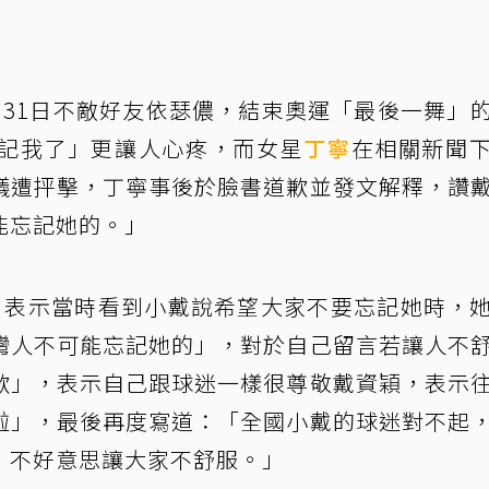
月31日不敵好友依瑟儂，結束奧運「最後一舞」
記我了」更讓人心疼，而女星
丁寧
在相關新聞
議遭抨擊，丁寧事後於臉書道歉並發文解釋，讚
能忘記她的。」
，表示當時看到小戴說希望大家不要忘記她時，
灣人不可能忘記她的」，對於自己留言若讓人不
歉」，表示自己跟球迷一樣很尊敬戴資穎，表示
啦」，最後再度寫道：「全國小戴的球迷對不起
，不好意思讓大家不舒服。」