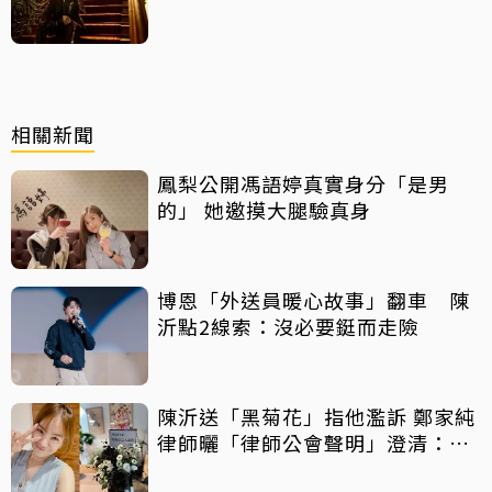
相關新聞
鳳梨公開馮語婷真實身分「是男
的」 她邀摸大腿驗真身
博恩「外送員暖心故事」翻車 陳
沂點2線索：沒必要鋌而走險
陳沂送「黑菊花」指他濫訴 鄭家純
律師曬「律師公會聲明」澄清：告
的就只有某人