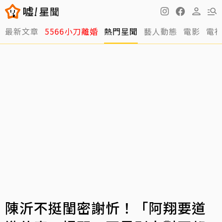
最新文章
5566小刀離婚
熱門星聞
藝人動態
電影
電
陳沂不挺閨密謝忻！「阿翔要道