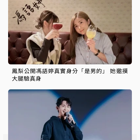
鳳梨公開馮語婷真實身分「是男的」 她邀摸
大腿驗真身