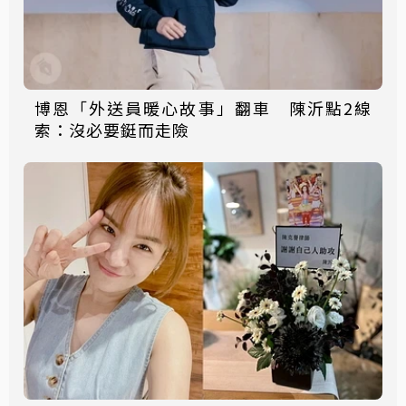
博恩「外送員暖心故事」翻車 陳沂點2線
索：沒必要鋌而走險