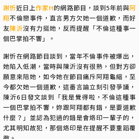
謝忻
近日上
作家H
的網路節目，談到5年前與
阿
翔
不倫戀事件，直言男方欠她一個道歉，而好
友
陳沂
沒有力挺她，反而提醒「不倫這種事一
個巴掌拍不響」。
謝忻在網路節目談到，當年不倫事件被爆出，
她陷入低潮，當時與陳沂沒有很熟，但對方卻
願意來陪她，如今她在節目痛斥阿翔龜縮，至
今都欠她一個道歉，這番言論立刻引發爭議，
陳沂6日發文談到「我是覺得啦，不倫這種事
一個巴掌拍不響，妳跟阿翔都有錯，是要道歉
什麼？」並認為犯過的錯是會烙印一輩子的，
尤其明知故犯，那個烙印是在提醒不要重蹈覆
徹。