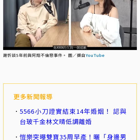
謝忻談5年前與阿翔不倫戀事件。 圖／擷自
YouTube
更多新聞報導
5566小刀證實結束14年婚姻！ 認與
台玻千金林文晴低調離婚
愷樂突曝雙寶35周早產！曬「身邊男