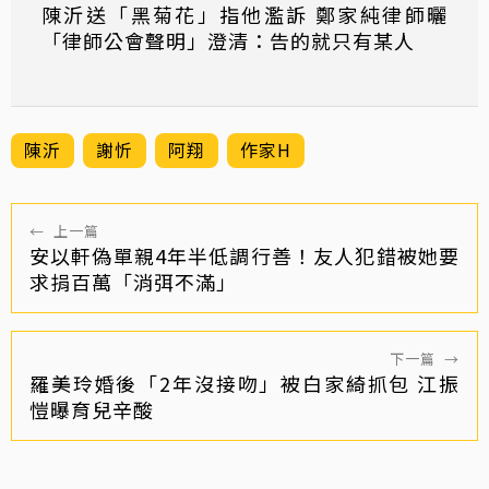
陳沂送「黑菊花」指他濫訴 鄭家純律師曬
「律師公會聲明」澄清：告的就只有某人
陳沂
謝忻
阿翔
作家H
←
上一篇
安以軒偽單親4年半低調行善！友人犯錯被她要
求捐百萬「消弭不滿」
下一篇
→
羅美玲婚後「2年沒接吻」被白家綺抓包 江振
愷曝育兒辛酸