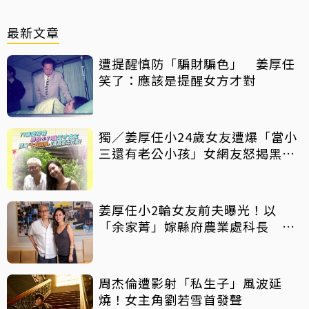
最新文章
遭提醒慎防「騙財騙色」 姜厚任
笑了：應該是提醒女方才對
獨／姜厚任小24歲女友遭爆「當小
三還有老公小孩」女網友怒揭黑歷
史
姜厚任小2輪女友前夫曝光！以
「余家菁」嫁縣府農業處科長 交
往3個月即閃婚
周杰倫遭影射「私生子」風波延
燒！女主角劉若雪首發聲