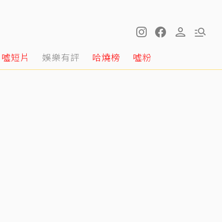
噓短片
娛樂有評
哈燒榜
噓粉