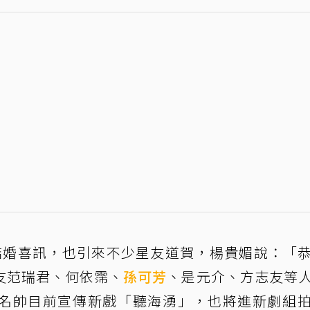
結婚喜訊，也引來不少星友道賀，楊貴媚說：「
友范瑞君、何依霈、
孫可芳
、是元介、方志友等
名帥目前宣傳新戲「聽海湧」，也將進新劇組