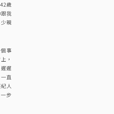
42歲
帥跟我
不少親
一個事
實上，
，遲遲
，一直
經紀人
步一步