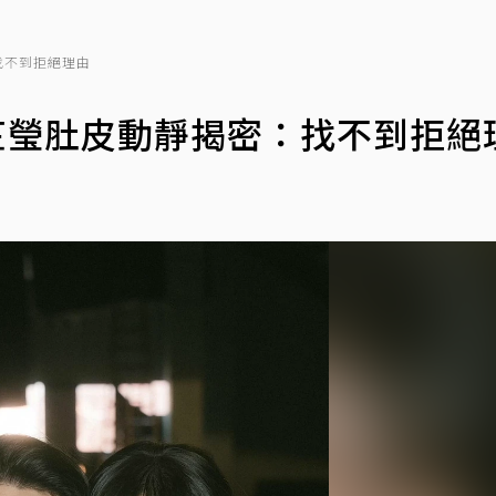
找不到拒絕理由
芷瑩肚皮動靜揭密：找不到拒絕