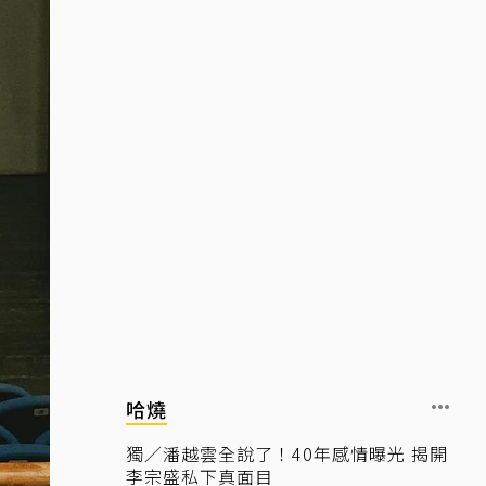
哈燒
獨／潘越雲全說了！40年感情曝光 揭開
李宗盛私下真面目