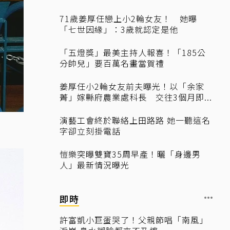
71歲姜厚任戀上小2輪女友！ 她曝
「七世因緣」：3歲就認定是他
「五燈獎」最美主持人報喜！「185公
分帥兒」要百萬名畫當賀禮
姜厚任小2輪女友前夫曝光！以「余家
菁」嫁縣府農業處科長 交往3個月即...
演藝工會終於聯絡上田路路 她一聽這名
字卻立刻掛電話
愷樂突曝雙寶35周早產！曬「身邊男
人」最新情況曝光
即時
許富凱小巨蛋哭了！父親節唱「南風」