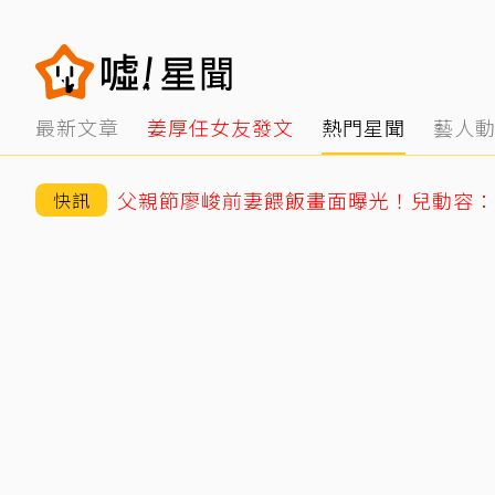
最新文章
姜厚任女友發文
熱門星聞
藝人
父親節廖峻前妻餵飯畫面曝光！兒動容：
快訊