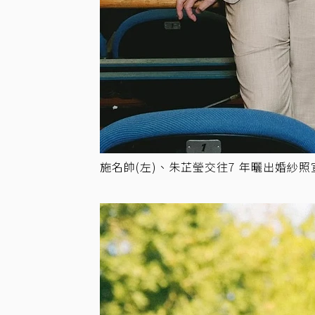
施名帥(左)、朱芷瑩交往7 年曬出婚紗