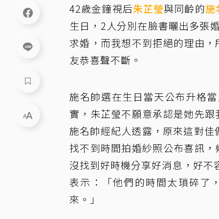
42歲金鐘視后
朱芷瑩
與同齡的
施
生日，2人分別在臉書曬出多張
求婚，而我想不到拒絕的理由，
友恭喜聲不斷。
施名帥選在生日當天公布升格當
實，朱芷瑩不願意承認是她先跟
施名帥經紀人透露，原來這對佳
找不到時間拍婚紗照公布喜訊，
沒找到好時機分享好消息，好不
表示：「他們的時間太瑣碎了
來。」