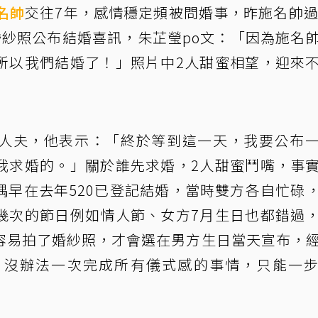
名帥
交往7年，感情穩定頻被問婚事，昨施名帥過
婚紗照公布結婚喜訊，朱芷瑩po文：「因為施名
所以我們結婚了！」照片中2人甜蜜相望，迎來
人夫，他表示：「終於等到這一天，我要公布
我求婚的。」關於誰先求婚，2人甜蜜鬥嘴，事
偶早在去年520已登記結婚，當時雙方各自忙碌
幾次的節日例如情人節、女方7月生日也都錯過
容易拍了婚紗照，才會選在男方生日當天宣布，
，沒辦法一次完成所有儀式感的事情，只能一