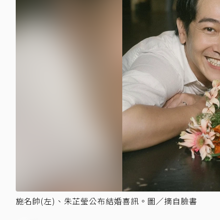
施名帥(左)、朱芷瑩公布結婚喜訊。圖／摘自臉書