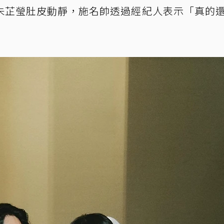
朱芷瑩肚皮動靜，施名帥透過經紀人表示「真的