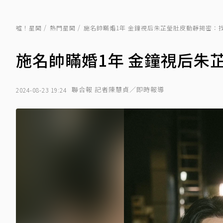
噓！星聞
熱門星聞
施名帥瞞婚1年 金鐘視后朱芷瑩肚皮動靜揭密：
施名帥瞞婚1年 金鐘視后朱
聯合報 記者陳慧貞／即時報導
2024-08-23 19:24