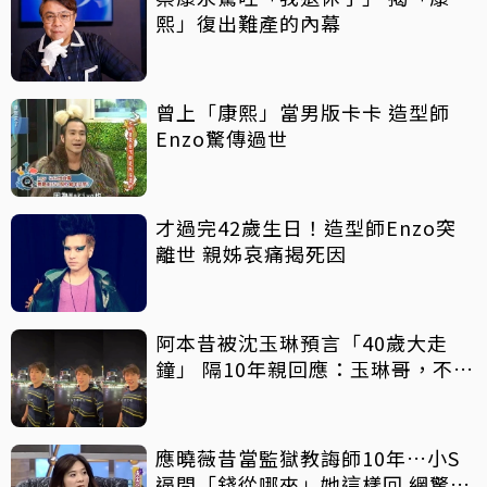
熙」復出難產的內幕
曾上「康熙」當男版卡卡 造型師
Enzo驚傳過世
才過完42歲生日！造型師Enzo突
離世 親姊哀痛揭死因
阿本昔被沈玉琳預言「40歲大走
鐘」 隔10年親回應：玉琳哥，不好
意思囉！
應曉薇昔當監獄教誨師10年…小S
逼問「錢從哪來」她這樣回 網驚：