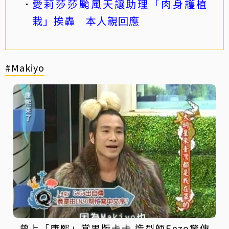
愛莉莎莎颱風天讓助理「肉身護植
栽」挨轟 本人親回應
#Makiyo
曾上「康熙」當男版卡卡 造型師Enzo驚傳