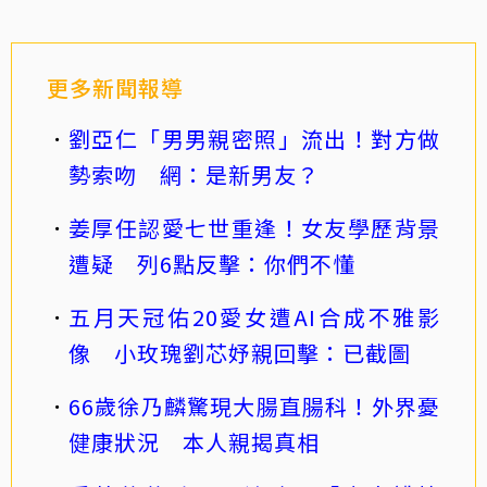
更多新聞報導
劉亞仁「男男親密照」流出！對方做
勢索吻 網：是新男友？
姜厚任認愛七世重逢！女友學歷背景
遭疑 列6點反擊：你們不懂
五月天冠佑20愛女遭AI合成不雅影
像 小玫瑰劉芯妤親回擊：已截圖
66歲徐乃麟驚現大腸直腸科！外界憂
健康狀況 本人親揭真相