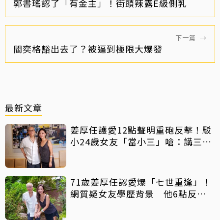
郭書瑤認了「有金主」！街頭辣露E級側乳
下一篇
→
閻奕格豁出去了？被逼到極限大爆發
最新文章
姜厚任護愛12點聲明重砲反擊！駁
小24歲女友「當小三」嗆：講三
小？
71歲姜厚任認愛爆「七世重逢」！
網質疑女友學歷背景 他6點反
擊：你們不懂