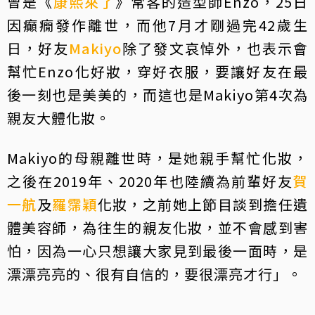
曾是《
康熙來了
》常客的造型師Enzo，25日
因癲癇發作離世，而他7月才剛過完42歲生
日，好友
Makiyo
除了發文哀悼外，也表示會
幫忙Enzo化好妝，穿好衣服，要讓好友在最
後一刻也是美美的，而這也是Makiyo第4次為
親友大體化妝。
Makiyo的母親離世時，是她親手幫忙化妝，
之後在2019年、2020年也陸續為前輩好友
賀
一航
及
羅霈穎
化妝，之前她上節目談到擔任遺
體美容師，為往生的親友化妝，並不會感到害
怕，因為一心只想讓大家見到最後一面時，是
漂漂亮亮的、很有自信的，要很漂亮才行」。