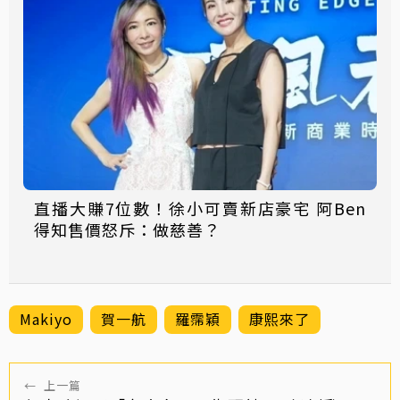
直播大賺7位數！徐小可賣新店豪宅 阿Ben
得知售價怒斥：做慈善？
Makiyo
賀一航
羅霈穎
康熙來了
←
上一篇