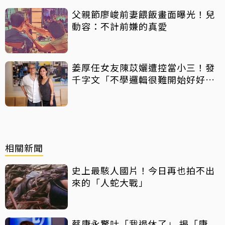
父親節廖峻前妻餵飯畫面曝光！兒
動容：不計前嫌的真愛
姜厚任女友陳苡孋遭控當小三！發
千字文「不學邏輯很難開始好好
活」
相關新聞
史上最駭人國片！今日再也拍不出
來的「人蛇大戰」
蔡康永驚吐「我退休了」 揭「康