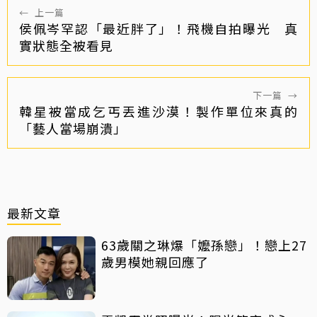
←
上一篇
侯佩岑罕認「最近胖了」！飛機自拍曝光 真
實狀態全被看見
下一篇
→
韓星被當成乞丐丟進沙漠！製作單位來真的
「藝人當場崩潰」
最新文章
63歲關之琳爆「嬤孫戀」！戀上27
歲男模她親回應了