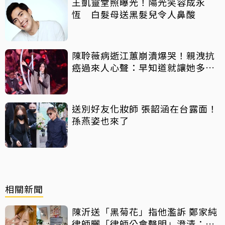
王凱靈堂照曝光！陽光笑容成永
恆 白髮母送黑髮兒令人鼻酸
陳聆薇病逝江蕙崩潰爆哭！親洩抗
癌過來人心聲：早知道就讓她多化
一點
送別好友化妝師 張韶涵在台露面！
孫燕姿也來了
相關新聞
陳沂送「黑菊花」指他濫訴 鄭家純
律師曬「律師公會聲明」澄清：告