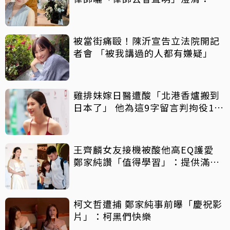
的就只有某人
被當街痛毆！陳沂宣告立法院開記
者會 「被我講過的人都有嫌疑」
雞排妹嫁日醫遭酸「北港香爐搬到
日本了」 他為這9字留言判拘役10
天
王齊麟女友接機被酸他高EQ護愛
鄭家純讚「值得學習」：提供滿滿
情緒價值
柯文哲遭捕 鄭家純事前曝「慶祝影
片」：柯黑們快樂