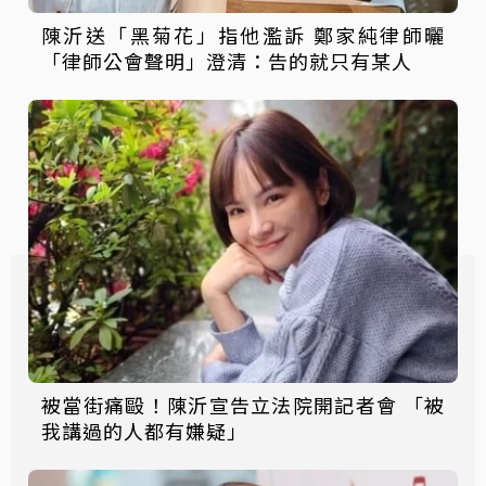
陳沂送「黑菊花」指他濫訴 鄭家純律師曬
「律師公會聲明」澄清：告的就只有某人
被當街痛毆！陳沂宣告立法院開記者會 「被
我講過的人都有嫌疑」