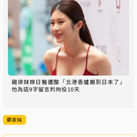
雞排妹嫁日醫遭酸「北港香爐搬到日本了」
他為這9字留言判拘役10天
鄭家純