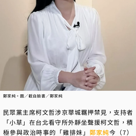
鄭家純。圖／截自臉書／鄭家純
民眾黨主席柯文哲涉京華城羈押禁見，支持者
「小草」在台北看守所外靜坐聲援柯文哲，積
極參與政治時事的「雞排妹」
鄭家純
今（7）