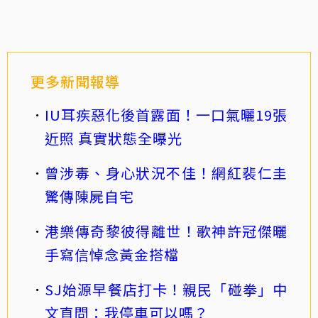
更多新聞報導
IU耳疾惡化後首露面！一口氣曬19張
近照 真實狀態全曝光
曾涉毒、身心狀況不佳！網紅裴仁圭
驚傳陳屍自宅
港樂傳奇黎彼得離世！歌神許冠傑曬
手寫信悼念黃金搭檔
SJ始源早餐店打卡！親民「碰拳」中
文直問：我停車可以嗎？