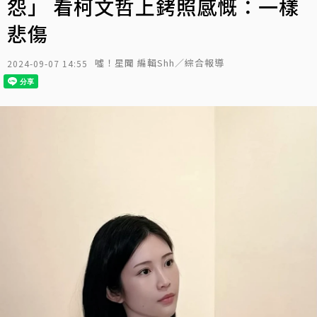
怨」 看柯文哲上銬照感慨：一樣
悲傷
噓！星聞 編輯Shh／綜合報導
2024-09-07 14:55