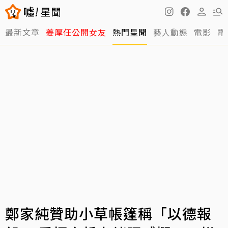
最新文章
姜厚任公開女友
熱門星聞
藝人動態
電影
電
鄭家純贊助小草帳篷稱「以德報