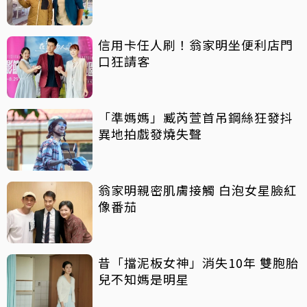
信用卡任人刷！翁家明坐便利店門
口狂請客
「準媽媽」臧芮萱首吊鋼絲狂發抖
異地拍戲發燒失聲
翁家明親密肌膚接觸 白泡女星臉紅
像番茄
昔「擋泥板女神」消失10年 雙胞胎
兒不知媽是明星