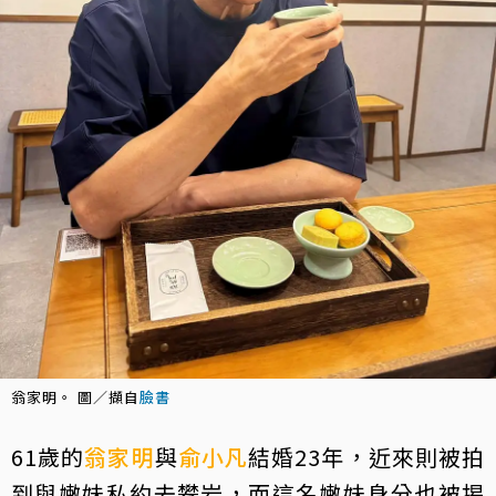
翁家明。 圖／擷自
臉書
61歲的
翁家明
與
俞小凡
結婚23年，近來則被拍
到與嫩妹私約去攀岩，而這名嫩妹身分也被揭