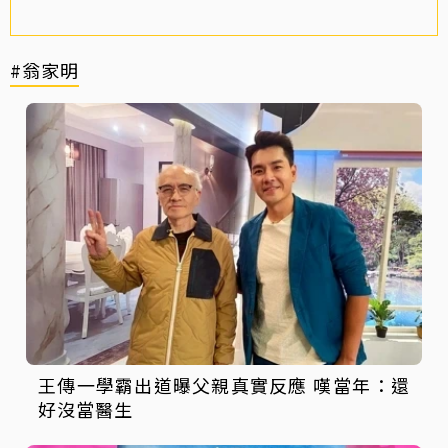
#翁家明
王傳一學霸出道曝父親真實反應 嘆當年：還
好沒當醫生