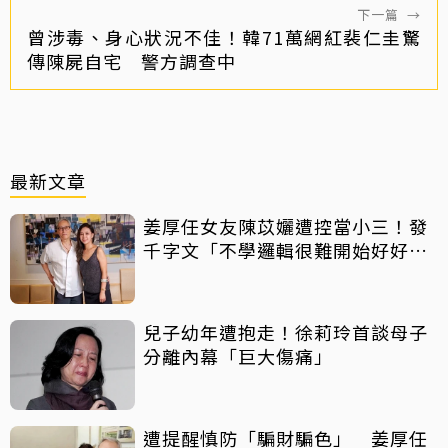
下一篇
→
曾涉毒、身心狀況不佳！韓71萬網紅裴仁圭驚
傳陳屍自宅 警方調查中
最新文章
姜厚任女友陳苡孋遭控當小三！發
千字文「不學邏輯很難開始好好
活」
兒子幼年遭抱走！徐莉玲首談母子
分離內幕「巨大傷痛」
遭提醒慎防「騙財騙色」 姜厚任