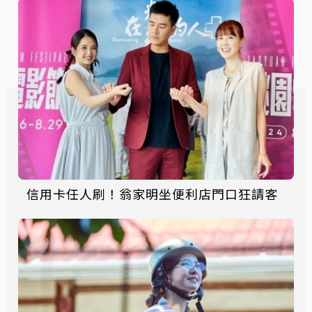
信用卡任人刷！翁家明坐便利店門口狂請客