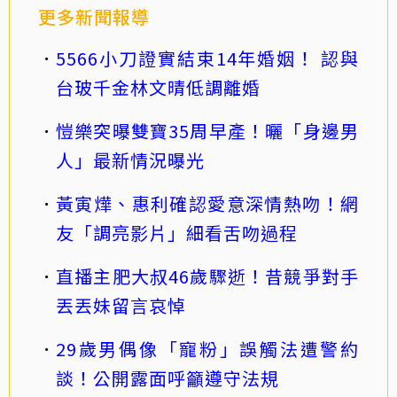
更多新聞報導
5566小刀證實結束14年婚姻！ 認與
台玻千金林文晴低調離婚
愷樂突曝雙寶35周早產！曬「身邊男
人」最新情況曝光
黃寅燁、惠利確認愛意深情熱吻！網
友「調亮影片」細看舌吻過程
直播主肥大叔46歲驟逝！昔競爭對手
丟丟妹留言哀悼
29歲男偶像「寵粉」誤觸法遭警約
談！公開露面呼籲遵守法規