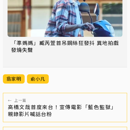
「準媽媽」臧芮萱首吊鋼絲狂發抖 異地拍戲
發燒失聲
翁家明
俞小凡
←
上一篇
高橋文哉首度來台！宣傳電影「藍色監獄」
親錄影片喊話台粉