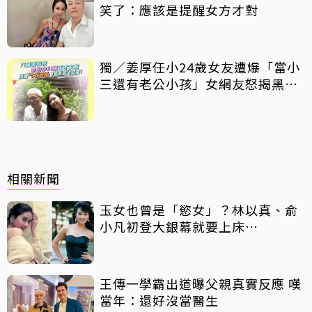
笑了：應該是提醒女方才對
獨／姜厚任小24歲女友遭爆「當小
三還有老公小孩」女網友怒揭黑歷
史
相關新聞
玉女也曾是「慾女」？林以真、俞
小凡初登大銀幕就要上床…
王傳一學霸出道曝父親真實反應 嘆
當年：還好沒當醫生