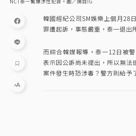
NCT泰一驚爆涉性犯罪。圖／摘自IG
韓國經紀公司SM娛樂上個月28
罪遭起訴，事態嚴重，泰一退出
而綜合韓媒報導，泰一12日被
表示因公訴尚未提出，所以無法
案件發生時恐涉毒？警方則給予