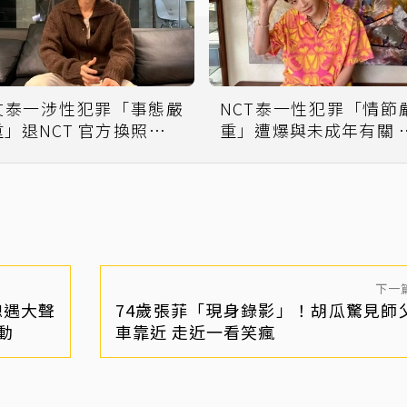
文泰一涉性犯罪「事態嚴
NCT泰一性犯罪「情節
」退NCT 官方換照、成
重」遭爆與未成年有關 
員取關火速切割
方回應了
下一
總遇大聲
74歲張菲「現身錄影」！胡瓜驚見師
動
車靠近 走近一看笑瘋