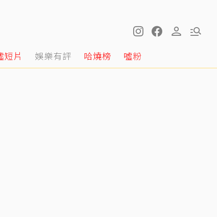
噓短片
娛樂有評
哈燒榜
噓粉