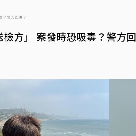
毒？警方回應了
送檢方」 案發時恐吸毒？警方