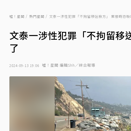
噓！星聞
熱門星聞
文泰一涉性犯罪「不拘留移送檢方」 案發時恐吸
文泰一涉性犯罪「不拘留移
了
噓！星聞 編輯Shh／綜合報導
2024-09-13 19:06