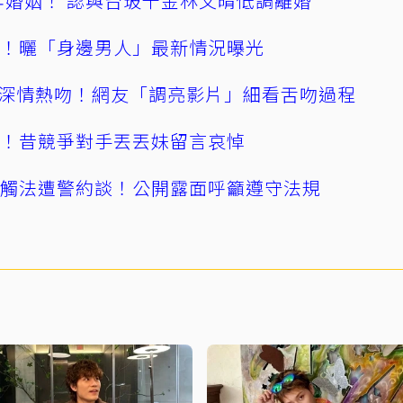
4年婚姻！ 認與台玻千金林文晴低調離婚
產！曬「身邊男人」最新情況曝光
深情熱吻！網友「調亮影片」細看舌吻過程
逝！昔競爭對手丟丟妹留言哀悼
誤觸法遭警約談！公開露面呼籲遵守法規