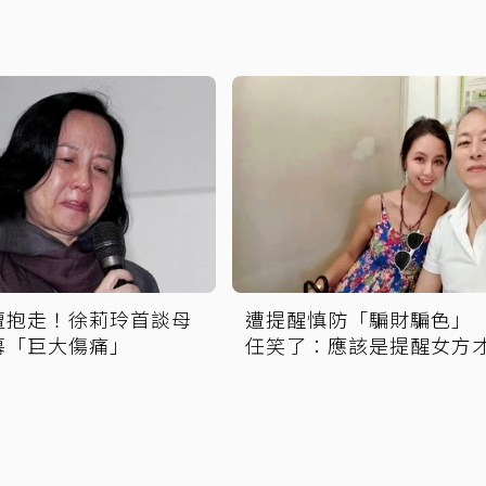
遭抱走！徐莉玲首談母
遭提醒慎防「騙財騙色」
幕「巨大傷痛」
任笑了：應該是提醒女方