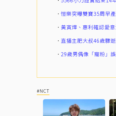
5566小刀證實結束1
愷樂突曝雙寶35周早
黃寅燁、惠利確認愛意
直播主肥大叔46歲驟
29歲男偶像「寵粉」
#NCT