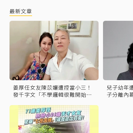
最新文章
姜厚任女友陳苡孋遭控當小三！
兒子幼年
發千字文「不學邏輯很難開始好
子分離內
好活」