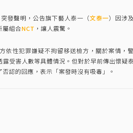
日突發聲明，公告旗下藝人泰一（
文泰一
）因涉
所屬組合
NCT
，讓人震驚。
警方依性犯罪嫌疑不拘留移送檢方，關於案情，
透露受害人數等具體情況。但對於早前傳出懷疑
了否認的回應，表示「案發時沒有吸毒」。