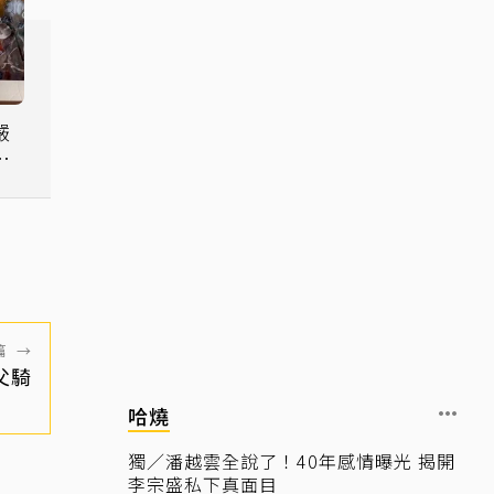
嚴
警
篇
→
父騎
哈燒
獨／潘越雲全說了！40年感情曝光 揭開
李宗盛私下真面目