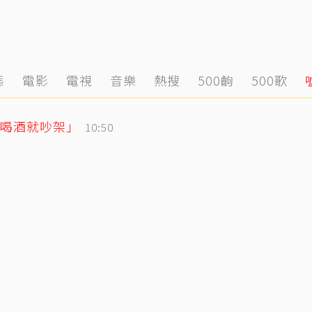
態
電影
電視
音樂
熱搜
500齣
500歌
喝酒就吵架」
10:50