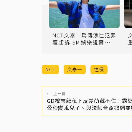
NCT文泰一驚傳涉性犯罪
遭起訴 SM娛樂證實「事
重
態嚴重」：退團
NCT
文泰一
性侵
←
上一篇
GD權志龍私下反差萌藏不住！霸
公秒變乖兒子、與法師合照掀網暴