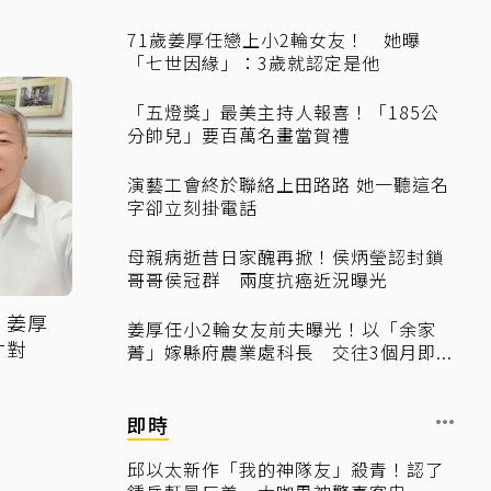
71歲姜厚任戀上小2輪女友！ 她曝
「七世因緣」：3歲就認定是他
「五燈獎」最美主持人報喜！「185公
分帥兒」要百萬名畫當賀禮
演藝工會終於聯絡上田路路 她一聽這名
字卻立刻掛電話
母親病逝昔日家醜再掀！侯炳瑩認封鎖
哥哥侯冠群 兩度抗癌近況曝光
 姜厚
姜厚任小2輪女友前夫曝光！以「余家
才對
菁」嫁縣府農業處科長 交往3個月即...
即時
邱以太新作「我的神隊友」殺青！認了