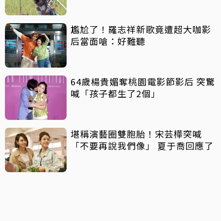
尷尬了！羅志祥新歌竟遭超大咖影
后當面嗆：好難聽
64歲楊貴媚奪桃園電影節影后 突驚
喊「孩子都生了2個」
堪稱演藝圈雙胞胎！宋芸樺突喊
「不要再說我們像」 夏于喬回應了