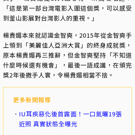
「這是第一部台灣電影入圍這個獎，可以感受
到釜山影展對台灣影人的重視。」
楊貴媚本來就認識金智奭，2015年從金智奭手
上領到「美麗佳人亞洲大賞」的終身成就獎，
原本楊貴媚再三推辭，但金智奭堅持「不知道
什麼時候還有機會」，最後一語成讖，在頒完
獎2年後撒手人寰，令楊貴媚相當不捨。
更多新聞報導
IU耳疾惡化後首露面！一口氣曬19張
近照 真實狀態全曝光