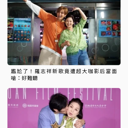
尷尬了！羅志祥新歌竟遭超大咖影后當面
嗆：好難聽