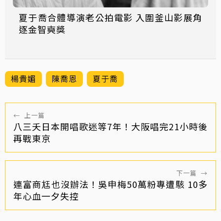
夏于喬合體導演老公拍電影 入圍釜山影展角
逐金智奭獎
楊貴媚
陳喬恩
夏于喬
←
上一篇
八三夭日本開唱歌迷等7年！大阪唱完21小時後
再戰東京
下一篇
→
連富商尪也沒辦法！吳申梅50萬粉專遭駭 10多
年心血一夕失控