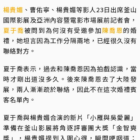
楊貴媚
、曹佑寧、楊貴媚等影人23日出席釜山
國際影展及亞洲內容暨電影市場展前記者會，
夏于喬
被問到為何沒有受邀參加
陳喬恩
的婚
禮，她坦言因為工作分隔兩地，已經很久沒有
聯絡對方。
夏于喬表示，過去和陳喬恩因為拍戲認識，當
時才剛出道沒多久。後來陳喬恩去了大陸發
展，兩人漸漸疏於聯絡，因此不在這次婚禮賓
客名單內。
夏于喬與楊貴媚合演的新片「小雁與吳愛麗」
準備在釜山影展將角逐評審團大獎「金智奭
獎」，楊貴媚提到入圍心得，瞬間哽咽道：