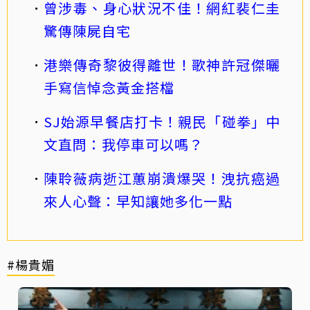
曾涉毒、身心狀況不佳！網紅裴仁圭
驚傳陳屍自宅
港樂傳奇黎彼得離世！歌神許冠傑曬
手寫信悼念黃金搭檔
SJ始源早餐店打卡！親民「碰拳」中
文直問：我停車可以嗎？
陳聆薇病逝江蕙崩潰爆哭！洩抗癌過
來人心聲：早知讓她多化一點
#楊貴媚