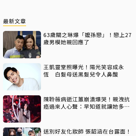
最新文章
63歲關之琳爆「嬤孫戀」！戀上27
歲男模她親回應了
王凱靈堂照曝光！陽光笑容成永
恆 白髮母送黑髮兒令人鼻酸
陳聆薇病逝江蕙崩潰爆哭！親洩抗
癌過來人心聲：早知道就讓她多化
一點
送別好友化妝師 張韶涵在台露面！