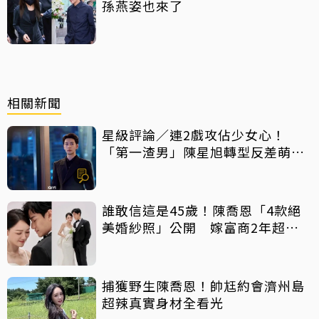
孫燕姿也來了
相關新聞
星級評論／連2戲攻佔少女心！
「第一渣男」陳星旭轉型反差萌霸
總
誰敢信這是45歲！陳喬恩「4款絕
美婚紗照」公開 嫁富商2年超強
逆齡肌比10年前還年輕
捕獲野生陳喬恩！帥尪約會濟州島
超辣真實身材全看光