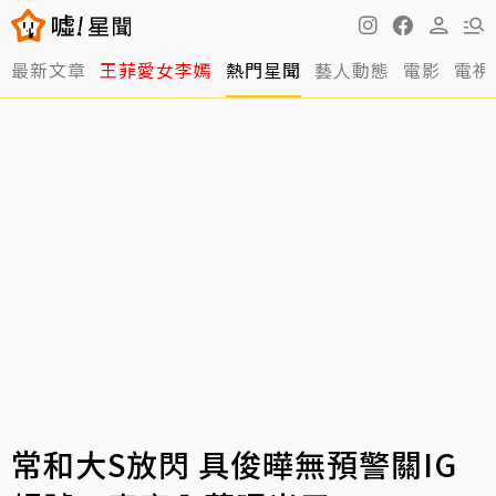
最新文章
王菲愛女李嫣
熱門星聞
藝人動態
電影
電視
常和大S放閃 具俊曄無預警關IG