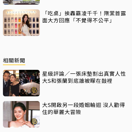
「吃桌」挨轟霸凌千千！隋棠首露
面大方回應「不覺得不公平」
相關新聞
星級評論／一張床墊割出真實人性
大S和張蘭到底誰被矇在鼓裡
大S開啟另一段婚姻輪迴 沒人勸得
住的華麗大冒險