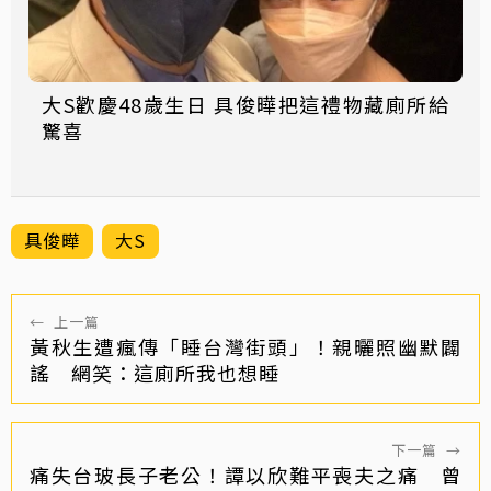
大S歡慶48歲生日 具俊曄把這禮物藏廁所給
驚喜
具俊曄
大S
←
上一篇
黃秋生遭瘋傳「睡台灣街頭」！親曬照幽默闢
謠 網笑：這廁所我也想睡
下一篇
→
痛失台玻長子老公！譚以欣難平喪夫之痛 曾