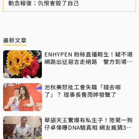
動念報復：仇恨會毀了自己
最新文章
ENHYPEN 粉絲直播輕生！疑不堪
網路出征惡言走絕路 警方到場已
救不回
池秋美怒批工會失職「錢去哪
了」？ 理事長曹雨婷發聲了
華語天王驚爆有私生子！陸第一狗
仔卓偉曝DNA驗真相 網友瘋猜3字
巨星