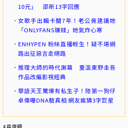
10元」 邵昕13字回應
女歌手出輯卡關7年！老公竟建議她
「ONLYFANS賺錢」她氣炸心寒
ENHYPEN 粉絲直播輕生！疑不堪網
路出征惡言走絕路
推理大師的時代謝幕 重溫東野圭吾
作品改編影視經典
華語天王驚爆有私生子！陸第一狗仔
卓偉曝DNA驗真相 網友瘋猜3字巨星
#具俊曄