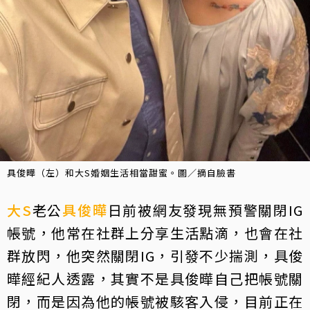
具俊曄（左）和大S婚姻生活相當甜蜜。圖／摘自臉書
大S
老公
具俊曄
日前被網友發現無預警關閉IG
帳號，他常在社群上分享生活點滴，也會在社
群放閃，他突然關閉IG，引發不少揣測，具俊
曄經紀人透露，其實不是具俊曄自己把帳號關
閉，而是因為他的帳號被駭客入侵，目前正在