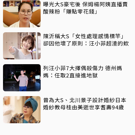
曝光大S豪宅後 保姆楊阿姨直播賣
酸辣粉「賺點零花錢」
陳沂稱大S「女性處理感情標竿」
卻因他壞了原則：汪小菲超渣的欸
列汪小菲7大擇偶殺傷力 德州媽
媽：任取2直接進地獄
曾為大S、北川景子設計婚紗日本
婚紗教母桂由美逝世享耆壽94歲