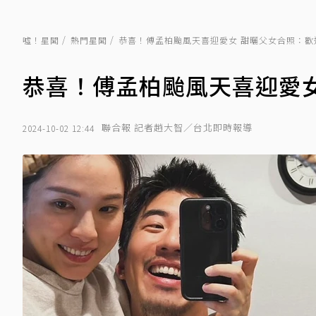
噓！星聞
熱門星聞
恭喜！傅孟柏颱風天喜迎愛女 甜曬父女合照：歡
恭喜！傅孟柏颱風天喜迎愛女
聯合報 記者趙大智／台北即時報導
2024-10-02 12:44