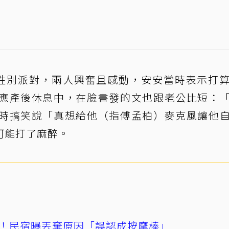
性別派對，兩人興奮且感動，安安當時表示打
應產後休息中，在臉書發的文也跟老公比短：
時搞笑說「真想給他（指傅孟柏）麥克風讓他
可能打了麻醉。
！民宿曝丟棄原因「誤認成按摩棒」