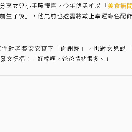
分享女兒小手照報喜。今年傅孟柏以「
美食無
某前生子後」，他先前也透露將戴上幸運綠色配
感性對老婆安安寫下「謝謝妳」，也對女兒說
，發文祝福：「好棒啊，爸爸情緒很多。」