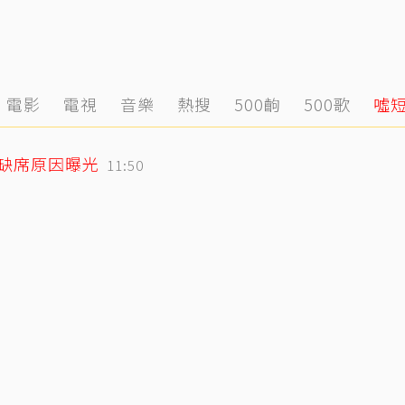
電影
電視
音樂
熱搜
500齣
500歌
噓
小刀驚爆豪門婚變！與台玻千金12年婚姻傳已畫句點 離婚原因曝光
12:39
媽缺席原因曝光
11:50