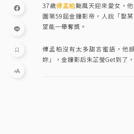
37歲
傅孟柏
颱風天迎來愛女，他
圍第59屆金鐘影帝，人說「娶
望能一舉奪獎。
傅孟柏沒有太多甜言蜜語，他
妳」，金鐘影后朱芷瑩Get到了