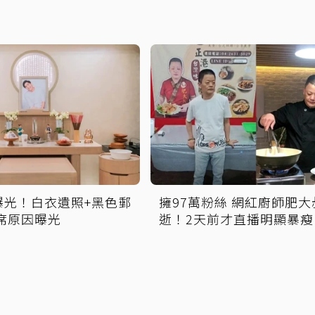
曝光！白衣遺照+黑色郵
擁97萬粉絲 網紅廚師肥大
席原因曝光
逝！2天前才直播明顯暴瘦