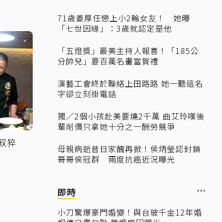
71歲姜厚任戀上小2輪女友！ 她曝
「七世因緣」：3歲就認定是他
「五燈獎」最美主持人報喜！「185公
分帥兒」要百萬名畫當賀禮
演藝工會終於聯絡上田路路 她一聽這名
字卻立刻掛電話
獨／2個小孩赴美要燒2千萬 曲艾玲嘆後
輩削價只拿她十分之一酬勞競爭
叔猝
母親病逝昔日家醜再掀！侯炳瑩認封鎖
哥哥侯冠群 兩度抗癌近況曝光
即時
小刀驚爆豪門婚變！與台玻千金12年婚