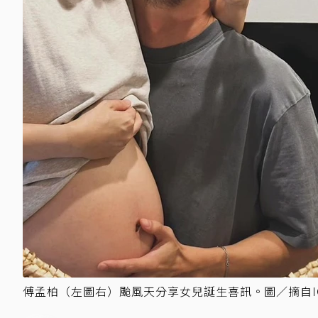
傅孟柏（左圖右）颱風天分享女兒誕生喜訊。圖／摘自I