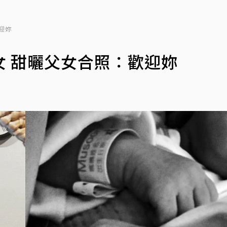
迎妳
 甜曬父女合照：歡迎妳