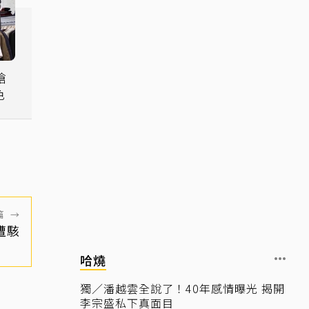
搶
色
篇
→
遭駭
哈燒
獨／潘越雲全說了！40年感情曝光 揭開
李宗盛私下真面目