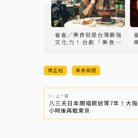
雀雀／美食就是台灣最強
文化力！台劇「美食無
間」賣相佳
傅孟柏
美食無間
←
上一篇
八三夭日本開唱歌迷等7年！大阪
小時後再戰東京