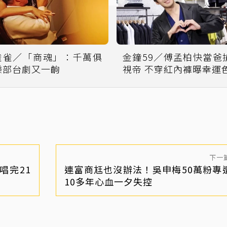
雀雀／「商魂」：千萬俱
金鐘59／傅孟柏快當爸
樂部台劇又一齣
視帝 不穿紅內褲曝幸運
下一
唱完21
連富商尪也沒辦法！吳申梅50萬粉專
10多年心血一夕失控