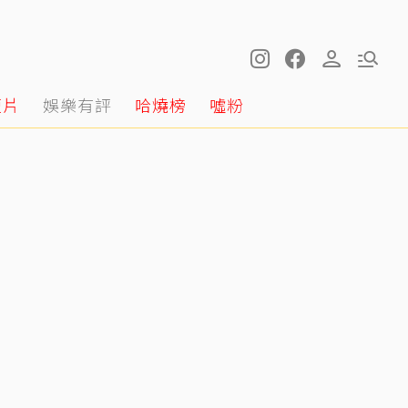
短片
娛樂有評
哈燒榜
噓粉
明金成走後第4個父親節！龍鳳胎兒吐「我沒有爸爸」 老師暖回一句話全網鼻酸
12:20