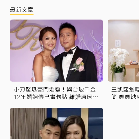
最新文章
小刀驚爆豪門婚變！與台玻千金
王凱靈堂
12年婚姻傳已畫句點 離婚原因曝
筒 媽媽缺
光