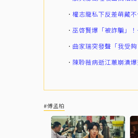
權志龍私下反差萌藏不
巫啓賢爆「被詐騙」！
曲家瑞突發聲「我受夠
陳聆薇病逝江蕙崩潰爆
#傅孟柏