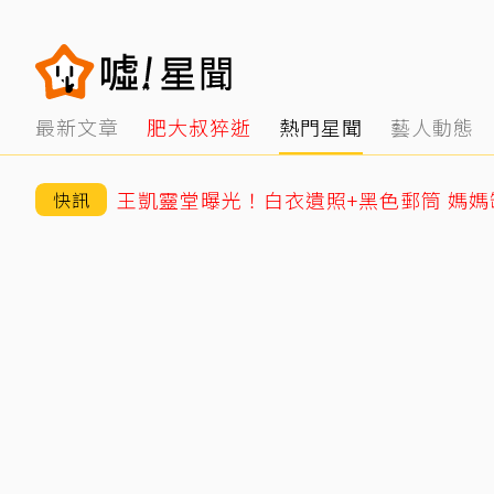
最新文章
肥大叔猝逝
熱門星聞
藝人動態
快訊
王凱靈堂曝光！白衣遺照+黑色郵筒 媽