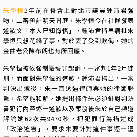
朱學恒
2年前在餐會上對北市議員鍾沛君強
吻，二審預計明天開庭，朱學恒今在社群發表
道歉文「本人已知悔悟」，鍾沛君稍早痛批朱
學恒只想花錢了事，對於妻子受到欺侮，她的
金曲老公陳布朗也有所回應。
朱學恒被依強制猥褻罪起訴，一審判1年2月徒
刑，而面對朱學恒的道歉，鍾沛君指出，一審
判決出爐後，朱一直透過律師與她的律師聯
繫，希望能和解，她提出條件朱必須針對判決
書犯行內容逐一道歉以及案發後朱於自己頻道
評論她62次共9470秒，把犯罪行為描述成
「政治迫害」，要求朱要針對這件事逐一還