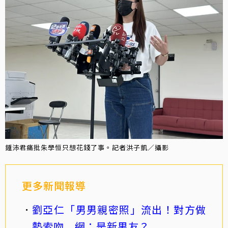
鍾沛君痛批朱學恒只想花錢了事。記者洪子凱／攝影
更多新聞報導
劉亞仁「男男親密照」流出！對方做
勢索吻 網：是新男友？