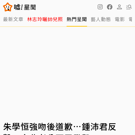
最新文章
林志玲曬帥兒照
熱門星聞
藝人動態
電影
電
朱學恒強吻後道歉…鍾沛君反