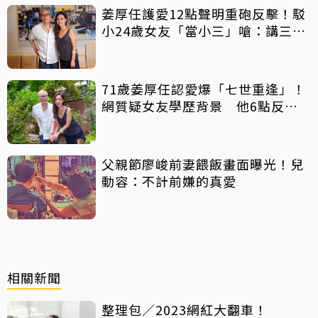
姜厚任護愛12點聲明重砲反擊！駁
小24歲女友「當小三」嗆：講三
小？
71歲姜厚任認愛爆「七世重逢」！
網質疑女友學歷背景 他6點反
擊：你們不懂
父親節廖峻前妻餵飯畫面曝光！兒
動容：不計前嫌的真愛
相關新聞
整理包／2023網紅大翻車！