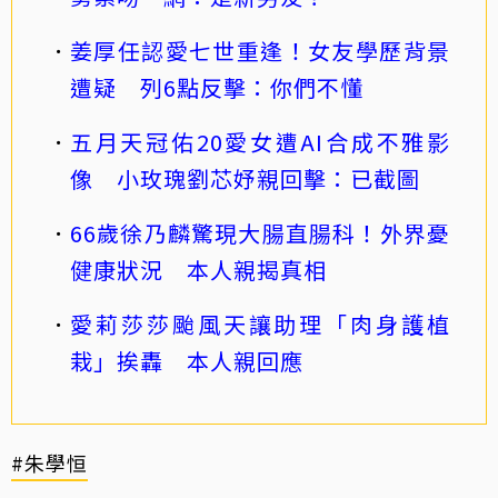
姜厚任認愛七世重逢！女友學歷背景
遭疑 列6點反擊：你們不懂
五月天冠佑20愛女遭AI合成不雅影
像 小玫瑰劉芯妤親回擊：已截圖
66歲徐乃麟驚現大腸直腸科！外界憂
健康狀況 本人親揭真相
愛莉莎莎颱風天讓助理「肉身護植
栽」挨轟 本人親回應
#朱學恒