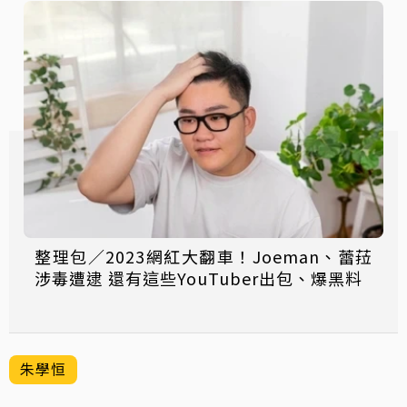
整理包／2023網紅大翻車！Joeman、蕾菈
涉毒遭逮 還有這些YouTuber出包、爆黑料
朱學恒