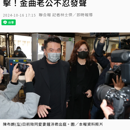
擊！金曲老公不忍發聲
聯合報 記者林士傑／即時報導
2024-10-16 17:15
陳布朗(左)日前陪同愛妻鍾沛君出庭。圖／本報資料照片