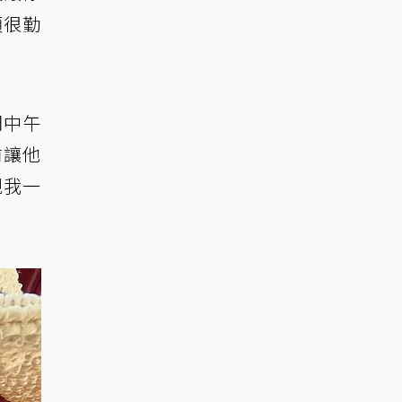
須很勤
們中午
前讓他
親我一
」