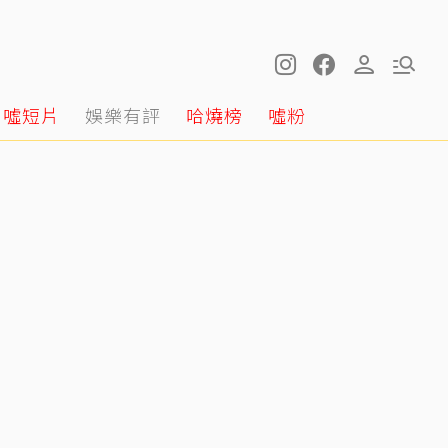
噓短片
娛樂有評
哈燒榜
噓粉