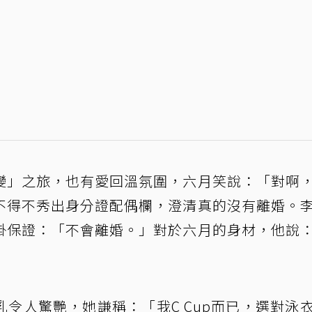
變」之旅，也有愛回溫氛圍，六月笑說：「對啊
不得不秀出身分證配偶欄，澄清真的沒有離婚。
掛保證：「不會離婚。」對於六月的身材，他說
令人驚艷，她謙稱：「我C Cup而已，選對泳