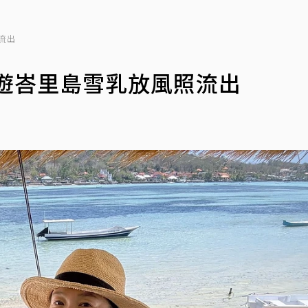
流出
遊峇里島雪乳放風照流出