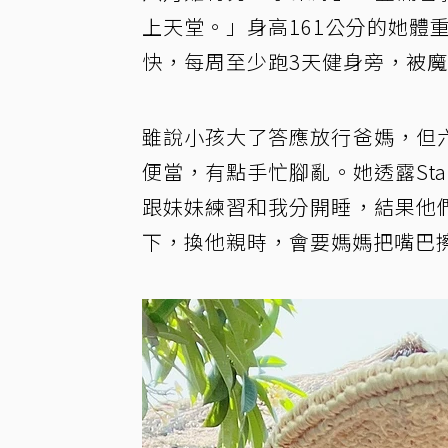
上天堂。」身高161公分的她體
快，每周至少跑3天健身旁，被
雖說小孩大了答應放行爸媽，但
便當，有點手忙腳亂。她透露St
跟妹妹練習和我分開睡，結果他
下，換他親時，會要媽媽把嘴巴