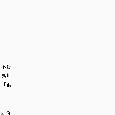
，不然
李易坦
：「很
衣讓你