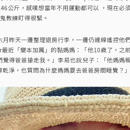
重46公斤，感嘆想當年不用運動都可以 ，現在必
魔鬼教練盯得很緊。
六月昨天一邊整理退房行李，一邊仍連線遙控他
ar最近「變本加厲」的黏媽媽：「他10歲了，之
們覺得爸爸搶走我。」李易也說兒子：「他媽媽
擦乾淨，也質問為什麼媽媽要去爸爸房間睡覺？