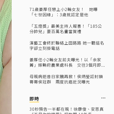
71歲姜厚任戀上小2輪女友！ 她曝
「七世因緣」：3歲就認定是他
「五燈獎」最美主持人報喜！「185公
分帥兒」要百萬名畫當賀禮
演藝工會終於聯絡上田路路 她一聽這名
字卻立刻掛電話
姜厚任小2輪女友前夫曝光！以「余家
菁」嫁縣府農業處科長 交往3個月即...
母親病逝昔日家醜再掀！侯炳瑩認封鎖
哥哥侯冠群 兩度抗癌近況曝光
即時
30秒預告一半都在親！徐康俊、安恩真