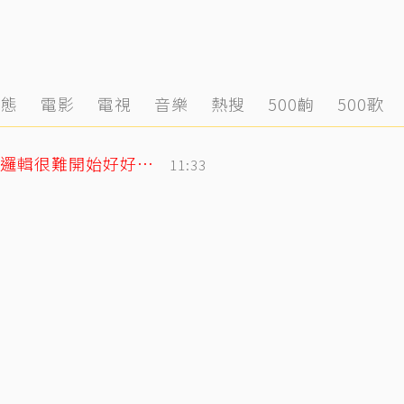
動態
電影
電視
音樂
熱搜
500齣
500歌
遭控當小三！姜厚任女友發千字文「不學邏輯很難開始好好活」
11:33