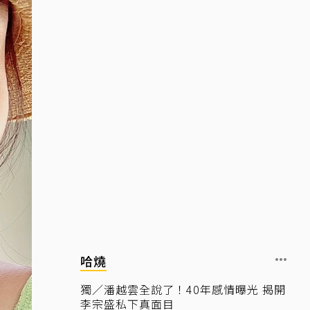
哈燒
獨／潘越雲全說了！40年感情曝光 揭開
李宗盛私下真面目