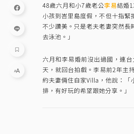
48歲六月和小7歲老公
李易
結婚1
小孩到峇里島度假，不但十指緊
不少讚美。只是老夫老妻突然長
去泳池。」
六月和李易婚前沒出過國，連台
天，就回台拍戲。李易前2年主
約夫妻倆住自家Villa，他說
排，有好玩的希望跟她分享。」