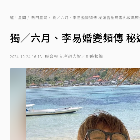
噓！星聞
熱門星聞
獨／六月、李易婚變頻傳 秘遊峇里島雪乳放風照
獨／六月、李易婚變頻傳 秘
聯合報 記者趙大智／即時報導
2024-10-24 16:18