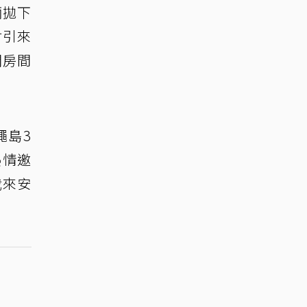
倆拋下
材引來
開房間
繩島3
熱情邀
我來安