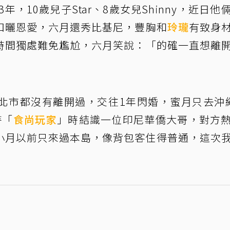
3年，10歲兒子Star、8歲女兒Shinny，近日他
扣曬恩愛，六月還秀比基尼，豐胸和
玲瓏
有致身
時間獨處難免尷尬，六月笑說：「的確一直想離
北市都沒有離開過，交往1年閃婚，蜜月只去沖
持「
食尚玩家
」時結識一位印尼華僑大哥，對方
：「小月以前只來過本島，像背包客住得普通，這次