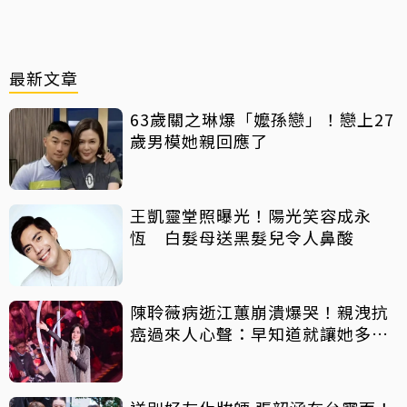
最新文章
63歲關之琳爆「嬤孫戀」！戀上27
歲男模她親回應了
王凱靈堂照曝光！陽光笑容成永
恆 白髮母送黑髮兒令人鼻酸
陳聆薇病逝江蕙崩潰爆哭！親洩抗
癌過來人心聲：早知道就讓她多化
一點