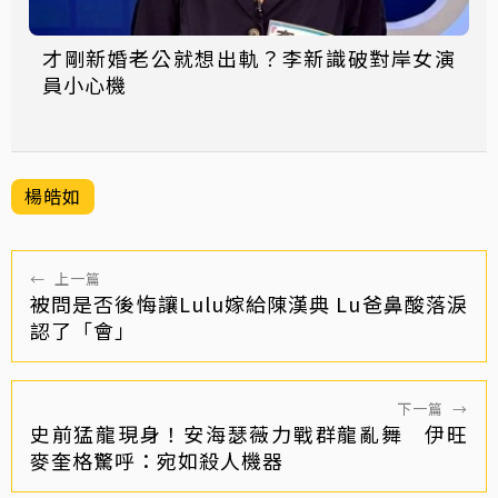
才剛新婚老公就想出軌？李新識破對岸女演
員小心機
楊皓如
←
上一篇
被問是否後悔讓Lulu嫁給陳漢典 Lu爸鼻酸落淚
認了「會」
下一篇
→
史前猛龍現身！安海瑟薇力戰群龍亂舞 伊旺
麥奎格驚呼：宛如殺人機器