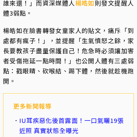
誰來還！」而資深媒體人
楊皓如
則發文提醒人
體3弱點。
楊皓如在臉書轉發女童家人的貼文，痛斥「到
處都有瘋子！」，並提醒「生氣憤怒之餘，家
長要教孩子盡量保護自己！危急時必須讓加害
者受傷拖延一點時間！」也公開人體有三處弱
點：戳眼睛、砍喉結、踢下體，然後就趁機跑
開。
更多新聞報導
IU耳疾惡化後首露面！一口氣曬19張
近照 真實狀態全曝光