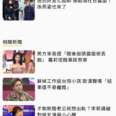
送別好友化妝師 張韶涵在台露面！
孫燕姿也來了
相關新聞
男方家長提「婚後拋頭露面很丟
臉」 蘿莉塔婚事踩煞車
辭掉工作返台陪小孩 歐漢聲嘆「結
果還不是離婚」
才剛新婚老公就想出軌？李新識破
對岸女演員小心機