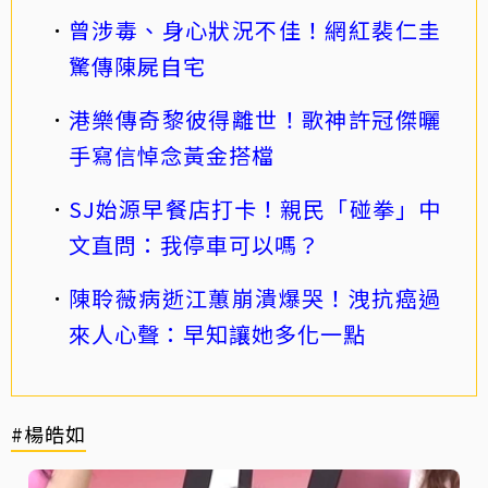
曾涉毒、身心狀況不佳！網紅裴仁圭
驚傳陳屍自宅
港樂傳奇黎彼得離世！歌神許冠傑曬
手寫信悼念黃金搭檔
SJ始源早餐店打卡！親民「碰拳」中
文直問：我停車可以嗎？
陳聆薇病逝江蕙崩潰爆哭！洩抗癌過
來人心聲：早知讓她多化一點
#楊皓如