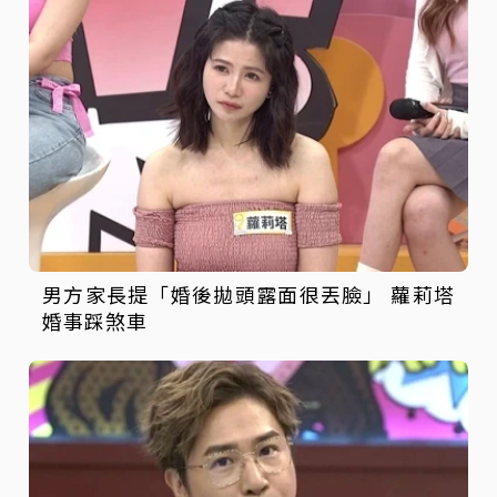
男方家長提「婚後拋頭露面很丟臉」 蘿莉塔
婚事踩煞車