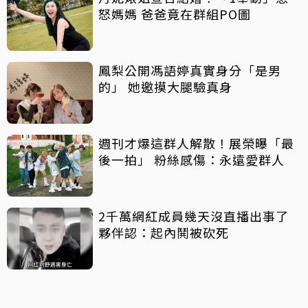
怒媽媽 爸爸竟在群組PO圖
鳳梨公開馮語婷真實身分「是男
的」 她邀摸大腿驗真身
週刊才爆這群人解散！展榮曝「最
後一拍」 粉絲感傷：永遠愛群人
2千萬網紅成員幾天沒直播出事了
夥伴認：起內鬨被砍死