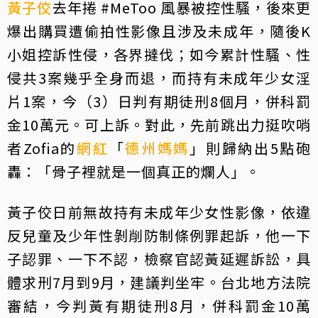
黃子佼
去年捲 #MeToo 風暴被控性騷，後來更
爆出購買遭偷拍性影像且涉及未成年，隨後K
小姐控訴性侵，各界撻伐；如今累計性騷、性
侵共3案幾乎全身而退，而持有未成年少女淫
片1案，今（3）日判有期徒刑8個月，併科罰
金10萬元。可上訴。對此，先前跳出力挺吹哨
者Zofia的
網紅
「
德州媽媽
」則歸納出5點砲
轟：「骨子裡就是一個真正的爛人」。
黃子佼日前無故持有未成年少女性影像，依違
反兒童及少年性剝削防制條例罪起訴，他一下
子認罪、一下不認，檢察官認黃延遲訴訟，具
體求刑7月到9月，建議判坐牢。台北地方法院
審結，今判黃有期徒刑8月，併科罰金10萬