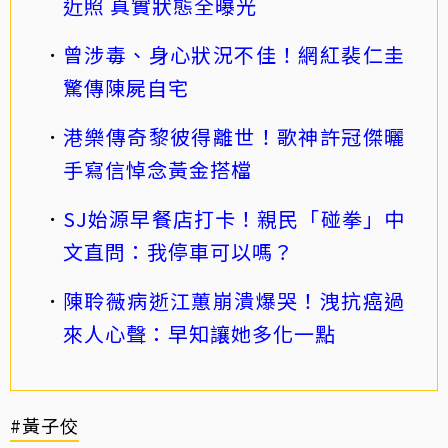
近照 真實狀態全曝光
曾涉毒、身心狀況不佳！網紅裴仁圭
驚傳陳屍自宅
港樂傳奇黎彼得離世！歌神許冠傑曬
手寫信悼念黃金搭檔
SJ始源早餐店打卡！親民「碰拳」中
文直問：我停車可以嗎？
陳聆薇病逝江蕙崩潰爆哭！洩抗癌過
來人心聲：早知讓她多化一點
#黃子佼