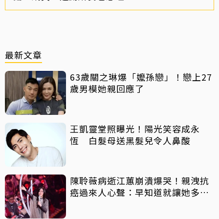
最新文章
63歲關之琳爆「嬤孫戀」！戀上27
歲男模她親回應了
王凱靈堂照曝光！陽光笑容成永
恆 白髮母送黑髮兒令人鼻酸
陳聆薇病逝江蕙崩潰爆哭！親洩抗
癌過來人心聲：早知道就讓她多化
一點