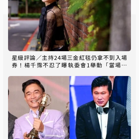
星級評論／主持24場三金紅毯仍拿不到入場
券！楊千霈不忍了曝執委會1舉動「當場爆
淚」