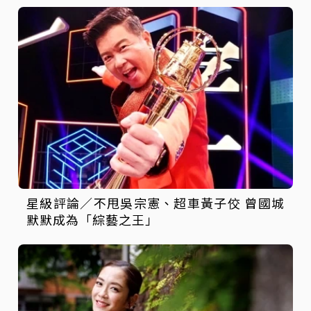
星級評論／不甩吳宗憲、超車黃子佼 曾國城
默默成為「綜藝之王」