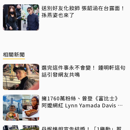
送別好友化妝師 張韶涵在台露面！
孫燕姿也來了
相關新聞
選完這件事永不會變！ 鍾明軒這句
話引發網友共鳴
擁1760萬粉絲、曾登《富比士》
阿嬤網紅 Lynn Yamada Davis 驚
傳病逝
丹妮婊姐宣告結婚！「1舉動」惹