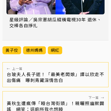
星級評論／吳宗憲胡瓜縱橫電視30年 退休、
交棒各自掙扎
黃子佼
德州媽媽
網紅
←
上一篇
台玻夫人長子逝！「最美老闆娘」譚以欣走不
出傷痛 曝刺青藏深情告白
下一篇
→
黃秋生遭瘋傳「睡台灣街頭」！親曬照幽默闢
謠 網笑：這廁所我也想睡