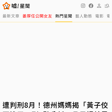
最新文章
姜厚任公開女友
熱門星聞
藝人動態
電影
電
遭判刑8月！德州媽媽揭「黃子佼