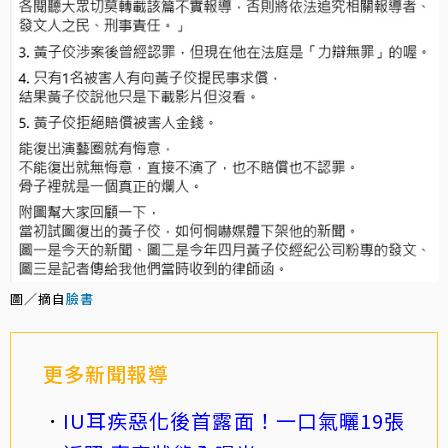
圖／摘自
臉書
更多新聞報導
IU耳疾惡化後首露面！一口氣曬19張