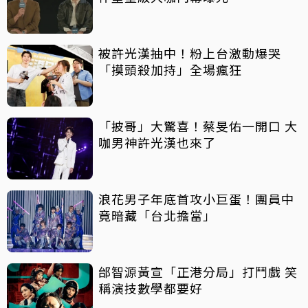
被許光漢抽中！粉上台激動爆哭
「摸頭殺加持」全場瘋狂
「披哥」大驚喜！蔡旻佑一開口 大
咖男神許光漢也來了
浪花男子年底首攻小巨蛋！團員中
竟暗藏「台北擔當」
邰智源黃宣「正港分局」打鬥戲 笑
稱演技數學都要好