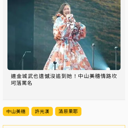
連金城武也遺憾沒追到她！中山美穗情路坎
坷落罵名
中山美穗
許光漢
清原果耶