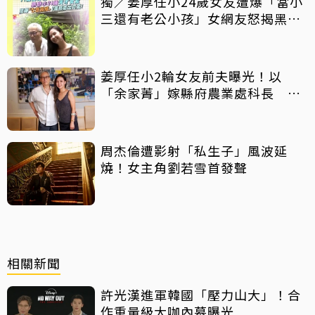
獨／姜厚任小24歲女友遭爆「當小
三還有老公小孩」女網友怒揭黑歷
史
姜厚任小2輪女友前夫曝光！以
「余家菁」嫁縣府農業處科長 交
往3個月即閃婚
周杰倫遭影射「私生子」風波延
燒！女主角劉若雪首發聲
相關新聞
許光漢進軍韓國「壓力山大」！合
作重量級大咖內幕曝光