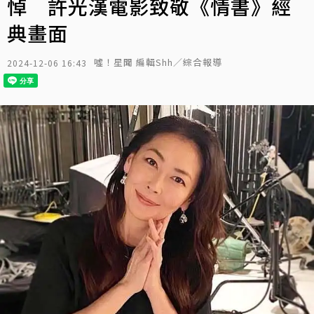
悼 許光漢電影致敬《情書》經
典畫面
噓！星聞 編輯Shh／綜合報導
2024-12-06 16:43