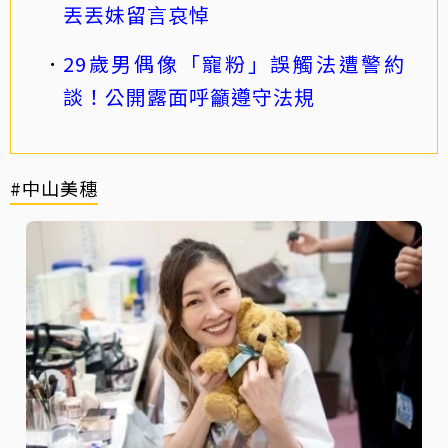
丟丟妹留言哀悼
29歲男偶像「寵粉」誤觸法遭警約
談！公開露面呼籲遵守法規
#中山美穗