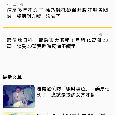
←
上一篇
這麼多年不忍了 徐乃麟戳破保鮮膜狂親曾國
城！親到對方喊「沒氣了」
下一篇
→
蕭敬騰日料店遭房東大漲租！月租15萬飆23
萬 談妥20萬竟臨時反悔不續租
最新文章
遭提醒慎防「騙財騙色」 姜厚任
笑了：應該是提醒女方才對