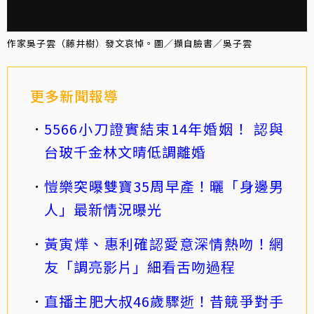
作家吳子雲（藤井樹）發文哀悼。圖／擷自臉書／吳子雲
更多新聞報導
5566小刀證實結束14年婚姻！ 認與
台玻千金林文晴低調離婚
愷樂突曝雙寶35周早產！曬「身邊男
人」最新情況曝光
黃寅燁、惠利確認愛意深情熱吻！網
友「調亮影片」細看舌吻過程
直播主肥大叔46歲驟逝！昔競爭對手