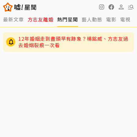
最新文章
方志友離婚
熱門星聞
藝人動態
電影
電視
12年婚姻走到盡頭早有跡象？楊銘威、方志友過
去婚姻裂痕一次看
快訊／方志友、楊銘威離婚了！結束12年婚「無
法再做情人永遠是家人」