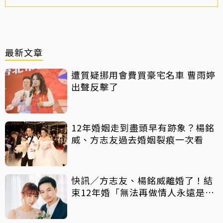
最新文章
遭質疑挪用會費買豪宅名車 曹雨婷
出聲反擊了
12年婚姻走到盡頭早有跡象？楊銘
威、方志友過去婚姻裂痕一次看
快訊／方志友、楊銘威離婚了！結
束12年婚「無法再做情人永遠是家
人」