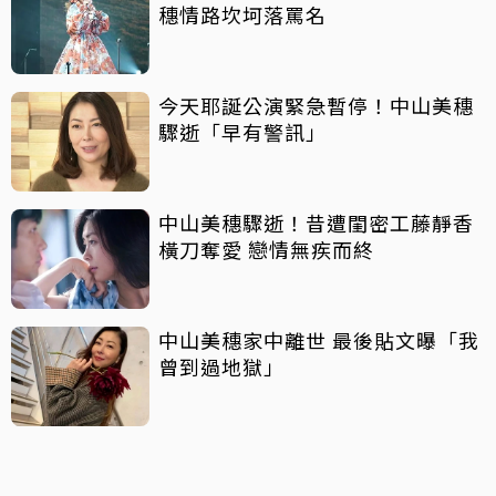
穗情路坎坷落罵名
今天耶誕公演緊急暫停！中山美穗
驟逝「早有警訊」
中山美穗驟逝！昔遭閨密工藤靜香
橫刀奪愛 戀情無疾而終
中山美穗家中離世 最後貼文曝「我
曾到過地獄」