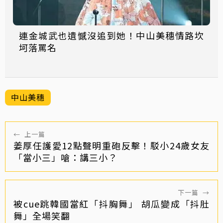
連金城武也遺憾沒追到她！中山美穗情路坎
坷落罵名
中山美穗
←
上一篇
姜厚任護愛12點聲明重砲反擊！駁小24歲女友
「當小三」嗆：講三小？
下一篇
→
被cue跳韓國當紅「抖胸舞」 胡瓜變成「抖肚
舞」全場笑翻