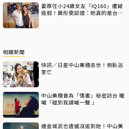
姜厚任小24歲女友「IQ160」遭疑
造假！蕭彤雯認證：她真的是台大
畢業
相關新聞
快訊／日星中山美穗去世！倒臥浴
室亡
中山美穗曾為「情書」秘密訪台 暖
喊「碰到我請喊一聲 」
連金城武也遺憾沒追到她！中山美