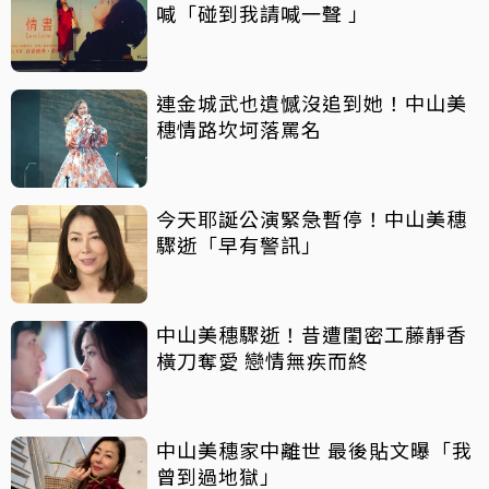
喊「碰到我請喊一聲 」
連金城武也遺憾沒追到她！中山美
穗情路坎坷落罵名
今天耶誕公演緊急暫停！中山美穗
驟逝「早有警訊」
中山美穗驟逝！昔遭閨密工藤靜香
橫刀奪愛 戀情無疾而終
中山美穗家中離世 最後貼文曝「我
曾到過地獄」