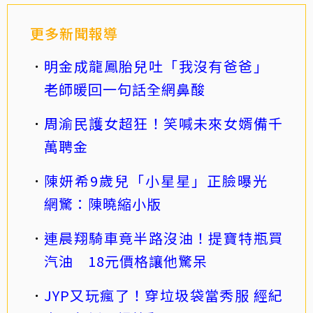
更多新聞報導
明金成龍鳳胎兒吐「我沒有爸爸」
老師暖回一句話全網鼻酸
周渝民護女超狂！笑喊未來女婿備千
萬聘金
陳妍希9歲兒「小星星」正臉曝光
網驚：陳曉縮小版
連晨翔騎車竟半路沒油！提寶特瓶買
汽油 18元價格讓他驚呆
JYP又玩瘋了！穿垃圾袋當秀服 經紀