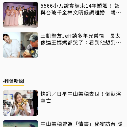
5566小刀證實結束14年婚姻！ 認
與台玻千金林文晴低調離婚 親發
聲：分開一段時間
王凱摯友Jeff談多年兄弟情 長太
像連王媽媽都哭了：看到他想到兒
子
相關新聞
快訊／日星中山美穗去世！倒臥浴
室亡
中山美穗曾為「情書」秘密訪台 暖