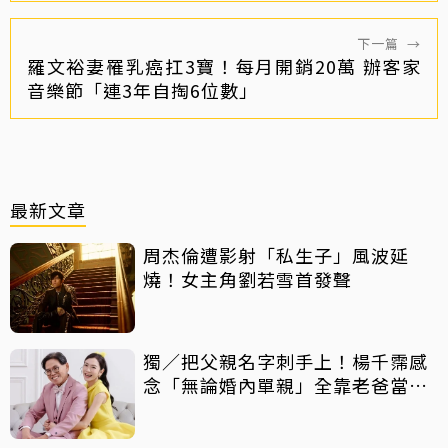
下一篇
→
羅文裕妻罹乳癌扛3寶！每月開銷20萬 辦客家
音樂節「連3年自掏6位數」
最新文章
周杰倫遭影射「私生子」風波延
燒！女主角劉若雪首發聲
獨／把父親名字刺手上！楊千霈感
念「無論婚內單親」全靠老爸當後
盾