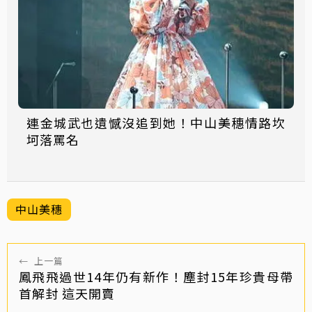
連金城武也遺憾沒追到她！中山美穗情路坎
坷落罵名
中山美穗
←
上一篇
鳳飛飛過世14年仍有新作！塵封15年珍貴母帶
首解封 這天開賣