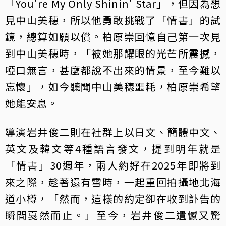
「You're My Only Shinin' Star」，但因為想
見中山美穗，所以他勇敢挑戰了「情書」的試
鏡，總算如願以償。柏原崇回憶自己第一次見
到中山美穗時，「被她那耀眼的光芒所震撼，
啞口無言，甚麼都說不出來的情景，至今難以
忘懷」，如今聽聞中山美穗噩耗，柏原崇希望
她能安息。
導演岩井俊二則在社群上以日文、簡體中文、
英文及韓文等4種語言發文，提到明年就是
「情書」30週年，兩人約好在2025年即將到
來之際，趁著還有雪時，一起重回拍攝地北海
道小樽，「然而，這樣的約定卻在收到訃告的
瞬間戛然而止。」至今，岩井俊二遺憾又驚