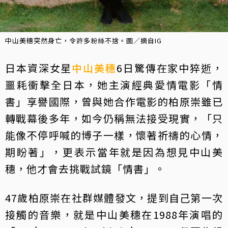
中山美穗突然身亡，令許多粉絲不捨。圖／摘自IG
日本資深女星
中山美穗
6日驚傳在家中猝逝，
噩耗衝擊全日本，她主演經典愛情電影「情
書」享譽國際，曾與她合作電影的柏原崇雖已
轉戰幕後多年，如今仍稱無法接受現實，「只
能像不停呼喊的博子一樣，懷著祈禱的心情，
期盼著」，更表示當年就是因為想見中山美
穗，他才會去挑戰試鏡「情書」。
47歲柏原崇在社群媒體發文，提到自己第一次
接觸的音樂，就是中山美穗在1988年演唱的