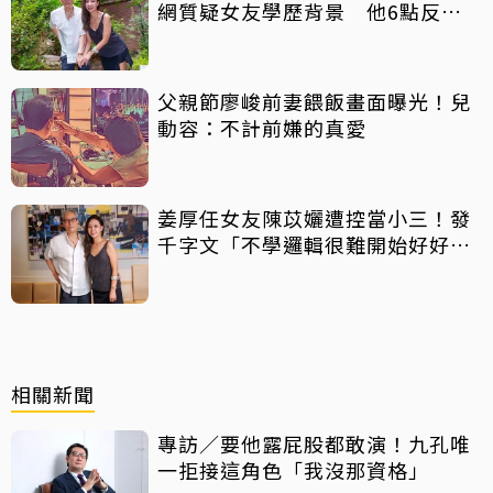
網質疑女友學歷背景 他6點反
擊：你們不懂
父親節廖峻前妻餵飯畫面曝光！兒
動容：不計前嫌的真愛
姜厚任女友陳苡孋遭控當小三！發
千字文「不學邏輯很難開始好好
活」
相關新聞
專訪／要他露屁股都敢演！九孔唯
一拒接這角色「我沒那資格」