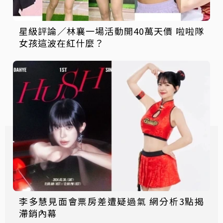
星級評論／林襄一場活動開40萬天價 啦啦隊
女孩這波在紅什麼？
李多慧見面會票房差遭疑過氣 網分析3點揭
滯銷內幕