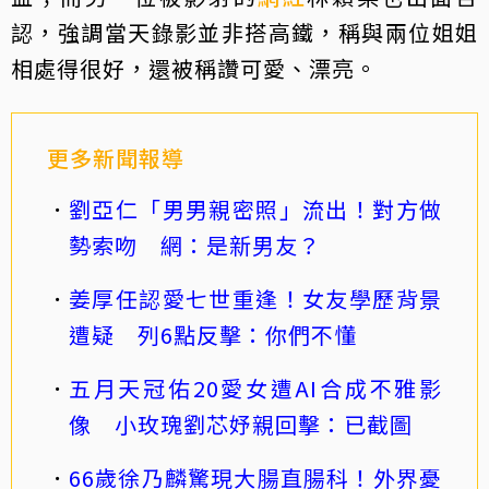
認，強調當天錄影並非搭高鐵，稱與兩位姐姐
相處得很好，還被稱讚可愛、漂亮。
更多新聞報導
劉亞仁「男男親密照」流出！對方做
勢索吻 網：是新男友？
姜厚任認愛七世重逢！女友學歷背景
遭疑 列6點反擊：你們不懂
五月天冠佑20愛女遭AI合成不雅影
像 小玫瑰劉芯妤親回擊：已截圖
66歲徐乃麟驚現大腸直腸科！外界憂