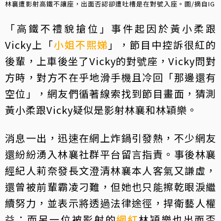
林襄遭影射高鐵不讓座，出面否認卻遭吐槽是在對號入座。圖/摘自IG
「高鐵不禮貌搶位」事件起因於黃小柔跟
Vicky上「
小姐不熙娣
」，節目中控訴很紅的
後輩，上車後坐了Vicky的對號座，Vicky問對
方時，對方不在乎地滑手機且冷回「那邊還有
空位」，網友們循著線索找到節目畫面，猜測
黃小柔跟Vicky疑似是影射林襄和林穎樂。
消息一出，迅速在網上炸鍋引發熱，不少網友
還紛紛湧入林襄社群平台留言指責。事後林襄
經紀人莉奈發長文澄清林襄本人客氣又謙虛，
還曾被前輩霸凌刁難，但她也只能擦乾眼淚繼
續努力，並表示將透過法律途徑，捍衛藝人權
益；而另一位被影射的
網紅
林穎樂也出面否