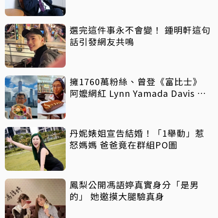
選完這件事永不會變！ 鍾明軒這句
話引發網友共鳴
擁1760萬粉絲、曾登《富比士》
阿嬤網紅 Lynn Yamada Davis 驚
傳病逝
丹妮婊姐宣告結婚！「1舉動」惹
怒媽媽 爸爸竟在群組PO圖
鳳梨公開馮語婷真實身分「是男
的」 她邀摸大腿驗真身