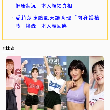
健康狀況 本人親揭真相
愛莉莎莎颱風天讓助理「肉身護植
栽」挨轟 本人親回應
#林襄