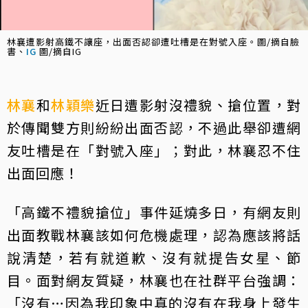
林襄遭影射高鐵不讓座，出面否認卻遭吐槽是在對號入座。圖/摘自臉
書、
IG
圖/摘自IG
林襄
和
林穎樂
近日遭影射沒禮貌、搶位置，對
於傳聞雙方則紛紛出面否認，不過此舉卻遭網
友吐槽是在「對號入座」；對此，林襄忍不住
出面回應！
「高鐵不禮貌搶位」事件延燒多日，有網友則
出面教戰林襄該如何危機處理，認為應該將話
說清楚，若有就道歉、沒有就提告女星、節
目。面對網友質疑，林襄也在社群平台強調：
「沒有…因為我印象中真的沒有在我身上發生