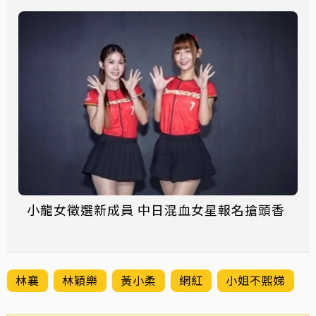
小龍女徵選新成員 中日混血女星報名搶頭香
林襄
林穎樂
黃小柔
網紅
小姐不熙娣