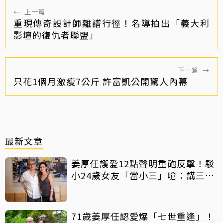
←
上一篇
重現傳奇設計師離譜行徑！名導拍出「義大利
影壇的復仇者聯盟」
下一篇
→
只花1個月激瘦7公斤 許富凱公開驚人內幕
最新文章
姜厚任護愛12點聲明重砲反擊！駁
小24歲女友「當小三」嗆：講三
小？
71歲姜厚任認愛爆「七世重逢」！