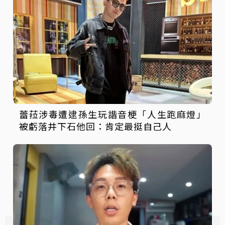
蕾菈涉毒遭逮孫生玩諧音梗「人生跑麻燈」
被虧落井下石他回：肯定最挺自己人