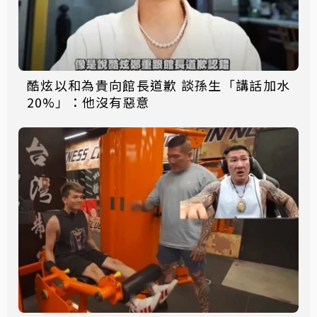
酷炫以和為貴向館長道歉 談孫生「講話加水
20%」：他沒有惡意