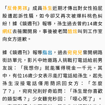
「
反骨男孩
」成員
孫生
近期才傳出對女性拍屁
股遭起訴性騷，如今卻又再次被爆料桃色糾
紛！據《鏡週刊》報導，孫生過去曾約14歲女
網紅
去薇閣開房，事後被老闆
酷炫
叫到工作室
向女方道歉。
據《鏡週刊》報導
指出
，過去
宛宛兒
曾開網路
街訪單元，影片中她邀路人挑戰打電話給前男
友說：「我想你」就能獲得現金一千元。其
中，有位16歲少女表示能打電話給孫生，起先
孫生沒接電話僅用簡訊回女方：「怎麼
了？」，宛宛兒則好奇追問：「孫生是你喜歡
的類型嗎？」少女聽完秒回：「噁心死了」。