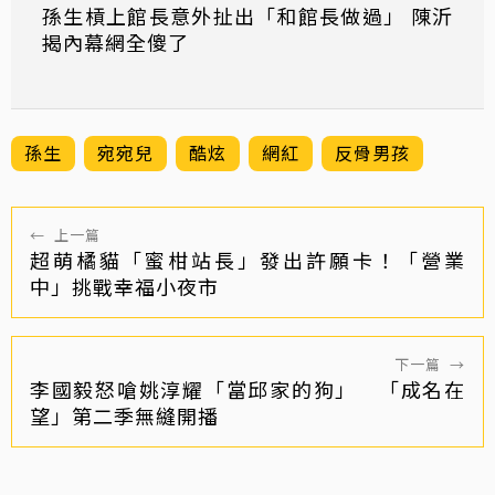
孫生槓上館長意外扯出「和館長做過」 陳沂
揭內幕網全傻了
孫生
宛宛兒
酷炫
網紅
反骨男孩
←
上一篇
超萌橘貓「蜜柑站長」發出許願卡！「營業
中」挑戰幸福小夜市
下一篇
→
李國毅怒嗆姚淳耀「當邱家的狗」 「成名在
望」第二季無縫開播