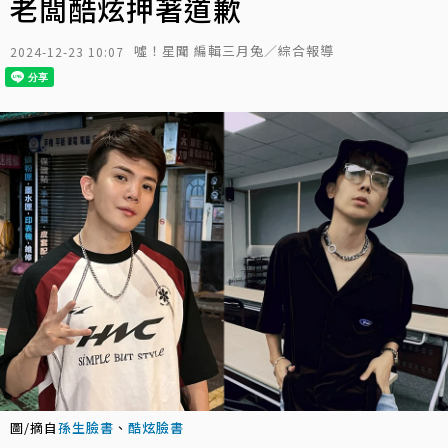
老闆酷炫押著道歉
噓！星聞 編輯三月兔／綜合報導
2024-12-23 10:07
圖/摘自
孫生臉書
、
酷炫臉書