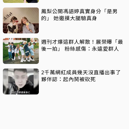
鳳梨公開馮語婷真實身分「是男
的」 她邀摸大腿驗真身
週刊才爆這群人解散！展榮曝「最
後一拍」 粉絲感傷：永遠愛群人
2千萬網紅成員幾天沒直播出事了
夥伴認：起內鬨被砍死